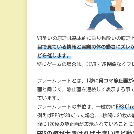
VR酔いの原理は基本的に乗り物酔いの原理
目で見ている情報と実際の体の動きにズレ
どを催します。
特にゲームの場合は、非VR・VR関係なく
フレームレートとは、
1秒に何コマ静止画
画と同じく、静止画を連続して表示する事
ています。
フレームレートの単位は、一般的に
FPS(f
例えばFPSが30だった場合、1秒間に30枚
間に120枚の静止画が表示されていること
FPSの値が大きければ大きいほど