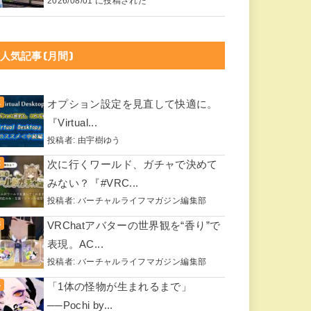
2026/08/01 に投稿された
人気記事(月間)
オプション設定を見直して快適に。
『Virtual...
投稿者:
由宇樹ゆう
次に行くワールド、ガチャで決めて
みない？『#VRC...
投稿者:
バーチャルライフマガジン編集部
VRChatアバターの世界観を“香り”で
表現。AC...
投稿者:
バーチャルライフマガジン編集部
「1体の怪物が生まれるまで」
──Pochi by...