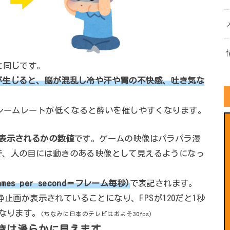
と同じです。
が生じると、脳が混乱し冷や汗や胃の不快感、吐き気な
フレームレートが低くなると酔いを催しやすくなります。
が表示されるかの数値
です。ゲームの映像はパラパラ漫
で、人の目には動きのある映像として見えるようになっ
rames per second＝フレーム毎秒)
で表記されます。
の静止画が表示されていることになり、FPSが120だと1秒
になります。
(ちなみに日本のテレビはおよそ30fps)
動きは滑らかに見えます。