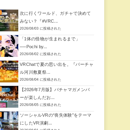
次に行くワールド、ガチャで決めて
みない？『#VRC...
2026/08/03 に投稿された
「1体の怪物が生まれるまで」
──Pochi by...
2026/08/02 に投稿された
VRChatで夏の思い出を。『バーチャ
ル河川敷夏祭...
2026/08/04 に投稿された
【2026年7月版】バチャマガメンバ
ーが楽しんだお...
2026/08/05 に投稿された
ソーシャルVRの“喪失体験”をテーマ
にしたVR演劇...