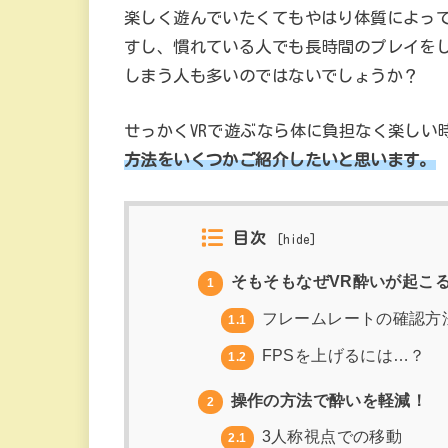
楽しく遊んでいたくてもやはり体質によっ
すし、慣れている人でも長時間のプレイを
しまう人も多いのではないでしょうか？
せっかくVRで遊ぶなら体に負担なく楽しい
方法をいくつかご紹介したいと思います。
目次
[
hide
]
そもそもなぜVR酔いが起こ
1
フレームレートの確認方
1.1
FPSを上げるには…？
1.2
操作の方法で酔いを軽減！
2
3人称視点での移動
2.1