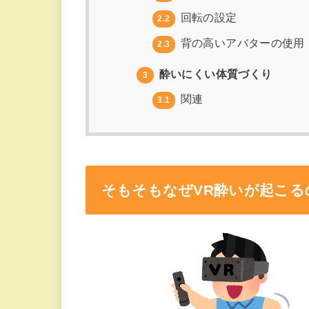
回転の設定
2.2
背の高いアバターの使用
2.3
酔いにくい体質づくり
3
関連
3.1
そもそもなぜVR酔いが起こる