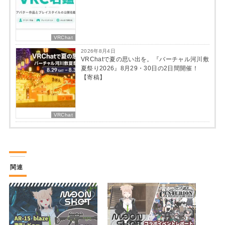
VRChat
2026年8月4日
VRChatで夏の思い出を。『バーチャル河川敷
夏祭り2026』8月29・30日の2日間開催！
【寄稿】
VRChat
関連