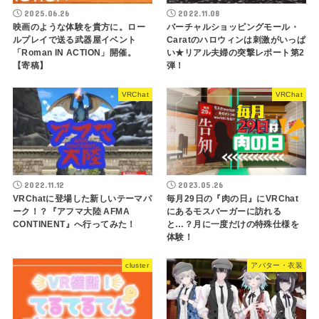
2025.06.26
2022.11.08
映画のような体験を貴方に。ロー
バーチャルショッピングモール・
ルプレイで送る武器屋イベント
Caratのハロウィンは刺激がいっぱ
「Roman IN ACTION」開催。
い★リアル夫婦の突撃レポート第2
【寄稿】
弾！
VRChat
VRChat
2022.11.12
2023.05.26
VRChatに登場した新しいテーマパ
毎月29日の『肉の日』にVRChat
ーク！？『アフマ大陸 AFMA
にあるモスバーガーに訪れる
CONTINENT』へ行ってみた！
と…？月に一度だけの特殊仕様を
体験！
cluster
アバター・衣装