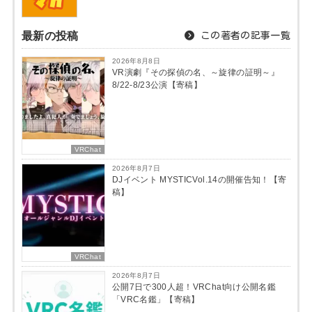
最新の投稿
この著者の記事一覧
2026年8月8日
VR演劇『その探偵の名、～旋律の証明～』
8/22-8/23公演【寄稿】
VRChat
2026年8月7日
DJイベント MYSTICVol.14の開催告知！【寄
稿】
VRChat
2026年8月7日
公開7日で300人超！VRChat向け公開名鑑
「VRC名鑑」【寄稿】