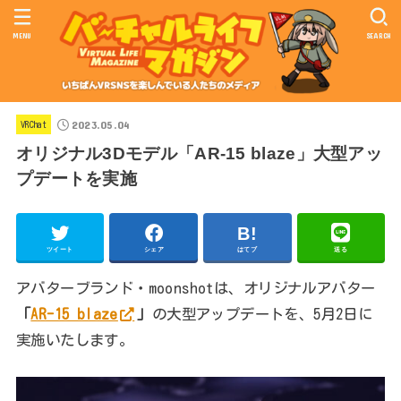
MENU
SEARCH
2023.05.04
VRChat
オリジナル3Dモデル「AR-15 blaze」大型アッ
プデートを実施
ツイート
シェア
はてブ
送る
アバターブランド・moonshotは、オリジナルアバター
「
AR-15 blaze
」
の大型アップデートを、5月2日に
実施いたします。