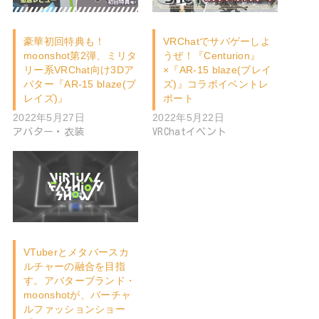
豪華初回特典も！
VRChatでサバゲーしよ
moonshot第2弾、ミリタ
うぜ！『Centurion』
リー系VRChat向け3Dア
×『AR-15 blaze(ブレイ
バター『AR-15 blaze(ブ
ズ)』コラボイベントレ
レイズ)』
ポート
2022年5月27日
2022年5月22日
アバター・衣装
VRChatイベント
VTuberとメタバースカ
ルチャーの融合を目指
す。アバターブランド・
moonshotが、バーチャ
ルファッションショー