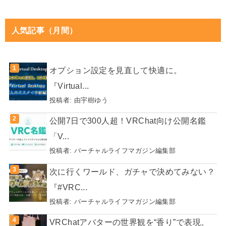
人気記事（月間）
オプション設定を見直して快適に。
『Virtual...
投稿者:
由宇樹ゆう
公開7日で300人超！VRChat向け公開名鑑
「V...
投稿者:
バーチャルライフマガジン編集部
次に行くワールド、ガチャで決めてみない？
『#VRC...
投稿者:
バーチャルライフマガジン編集部
VRChatアバターの世界観を“香り”で表現。