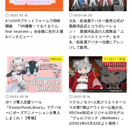
2023.03.16
2024.06.25
4つのVRプラットフォームで同時
大丸・松坂屋アバター販売公式が
開催 『VR横断！てるてるてん-
黒猫洋品店とコラボレーショ
four seasons-』全会場に先行入場
ン！ 黒猫洋品店の人気商品「ユ
&インタビュー！
ニセックスベストコーデ」を大
丸・松坂屋アバター仕様にアレン
ジして販売。
VRChat
アバター・衣装
2025.05.16
2021.10.16
ポーズ導入支援ツール
ツクルノモリ×人気クリエイターコ
『AvatarPoseLibrary』でアバタ
ラボ第7弾はアウトローな狼少女。
ーにポーズアニメーションを導入
VRChat対応オリジナル3Dモデル
しまくれ！【寄稿】
「ヴォルフロッテ（Wolflotte）」
が2021年10月22日より発売！