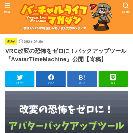
MENU
SEARCH
2026.04.06
VRChat
VRC改変の恐怖をゼロに！バックアップツール
『AvatarTimeMachine』公開【寄稿】
ツイート
シェア
はてブ
送る