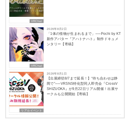
VRChat
2026年8月2日
「1体の怪物が生まれるまで」──Pochi by KT
新作アバター『アハトナハト』制作ドキュメ
ンタリー【寄稿】
VRChat
2026年8月1日
【出展締切8/7まで延長！】“待ち合わせは静
岡で”──VRSNS特化型同人即売会『CrossV
SHIZUOKA』が9月22日リアル開催！出展サ
ークルも公開開始【寄稿】
リアルイベント