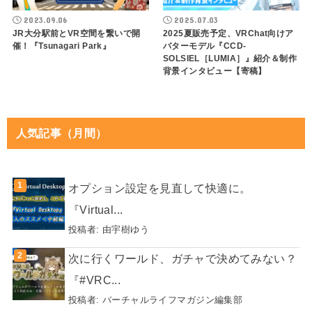
2023.09.06
2025.07.03
JR大分駅前とVR空間を繋いで開
2025夏販売予定、VRChat向けア
催！『Tsunagari Park』
バターモデル『CCD-
SOLSIEL［LUMIA］』紹介＆制作
背景インタビュー【寄稿】
人気記事（月間）
オプション設定を見直して快適に。
『Virtual...
投稿者:
由宇樹ゆう
次に行くワールド、ガチャで決めてみない？
『#VRC...
投稿者:
バーチャルライフマガジン編集部