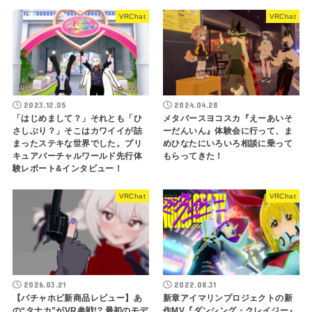
VRChat
VRChat
2023.12.05
2024.04.28
「はじめまして？」それとも「ひ
メタバースヨコスカ『えーあいそ
さしぶり？」そこはカワイイが詰
ーだんいん』体験会に行って、ま
まったステキな世界でした。プリ
めひなたにいろいろ相談に乗って
キュアバーチャルワールド先行体
もらってきた！
験レポート&インタビュー！
VRChat
VRChat
2026.03.21
2022.08.31
【バチャホビ新商品レビュー】あ
新章アイマリンプロジェクトの新
の“タナカ”がVR参戦!? 最初のモデ
作MV『ダンシング・クレイジー』