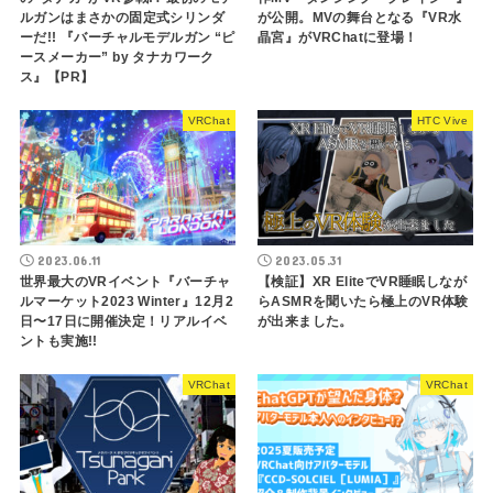
ルガンはまさかの固定式シリンダ
が公開。MVの舞台となる『VR水
ーだ!! 『バーチャルモデルガン “ピ
晶宮』がVRChatに登場！
ースメーカー” by タナカワーク
ス』【PR】
VRChat
HTC Vive
2023.06.11
2023.05.31
世界最大のVRイベント『バーチャ
【検証】XR EliteでVR睡眠しなが
ルマーケット2023 Winter』12月2
らASMRを聞いたら極上のVR体験
日〜17日に開催決定！リアルイベ
が出来ました。
ントも実施!!
VRChat
VRChat