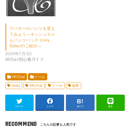
アバターのパンツを変え
てみよう―キッシュちゃ
んパンツパッチ Unity
Editorのご紹介―
2020年7月3日
VRChat初心者ガイド
VRChat
ツール
Unity
VRChat
ツール
改変
ツイート
シェア
はてブ
送る
RECOMMEND