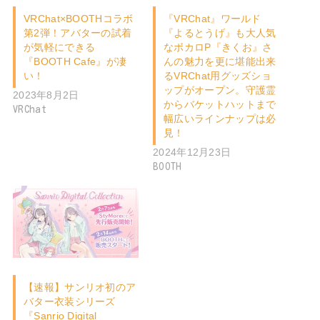
VRChat×BOOTHコラボ
『VRChat』ワールド
第2弾！アバターの試着
『よるとうげ』も大人気
が気軽にできる
なボカロP『きくお』さ
『BOOTH Cafe』が凄
んの魅力を更に堪能出来
い！
るVRChat用グッズショ
ップがオープン。守護霊
2023年8月2日
からバケットハットまで
VRChat
幅広いラインナップは必
見！
2024年12月23日
BOOTH
【速報】サンリオ初のア
バター衣装シリーズ
『Sanrio Digital