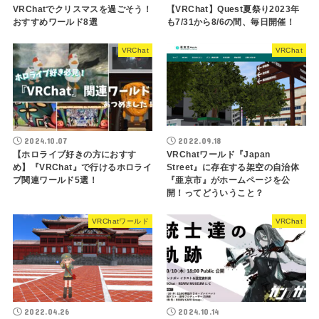
VRChatでクリスマスを過ごそう！
【VRChat】Quest夏祭り2023年
おすすめワールド8選
も7/31から8/6の間、毎日開催！
VRChat
VRChat
2024.10.07
2022.09.18
【ホロライブ好きの方におすす
VRChatワールド『Japan
め】『VRChat』で行けるホロライ
Street』に存在する架空の自治体
ブ関連ワールド5選！
『亜京市』がホームページを公
開！ってどういうこと？
VRChatワールド
VRChat
2022.04.26
2024.10.14