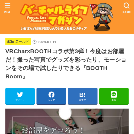
MENU
SEARCH
2024.08.11
VRChatワールド
VRChat×BOOTHコラボ第3弾！今度はお部屋
だ！撮った写真でグッズを彩ったり、モーショ
ンをその場で試したりできる『BOOTH
Room』
ツイート
シェア
はてブ
送る