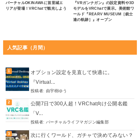
バーチャルOKINAWAに首里城エ
『VRガンナガン』の設定資料や3D
リアが登場！VRChatで観光しよう
モデルをVRChatで展示。美術館ワ
ールド『REARV MUSEUM［銃士
達の軌跡］』オープン
人気記事（月間）
オプション設定を見直して快適に。
『Virtual...
投稿者:
由宇樹ゆう
公開7日で300人超！VRChat向け公開名鑑
「V...
投稿者:
バーチャルライフマガジン編集部
次に行くワールド、ガチャで決めてみない？