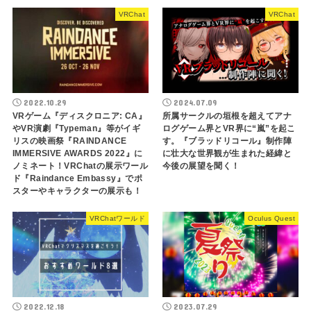
VRChat
VRChat
2022.10.29
2024.07.09
VRゲーム『ディスクロニア: CA』
所属サークルの垣根を超えてアナ
やVR演劇『Typeman』等がイギ
ログゲーム界とVR界に“嵐”を起こ
リスの映画祭『RAINDANCE
す。『ブラッドリコール』制作陣
IMMERSIVE AWARDS 2022』に
に壮大な世界観が生まれた経緯と
ノミネート！VRChatの展示ワール
今後の展望を聞く！
ド『Raindance Embassy』でポ
スターやキャラクターの展示も！
VRChatワールド
Oculus Quest
2022.12.18
2023.07.29