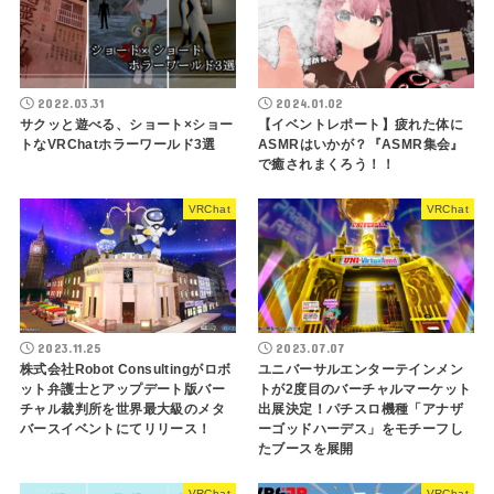
2022.03.31
2024.01.02
サクッと遊べる、ショート×ショー
【イベントレポート】疲れた体に
トなVRChatホラーワールド3選
ASMRはいかが？『ASMR集会』
で癒されまくろう！！
VRChat
VRChat
2023.11.25
2023.07.07
株式会社Robot Consultingがロボ
ユニバーサルエンターテインメン
ット弁護士とアップデート版バー
トが2度目のバーチャルマーケット
チャル裁判所を世界最大級のメタ
出展決定！パチスロ機種「アナザ
バースイベントにてリリース！
ーゴッドハーデス」をモチーフし
たブースを展開
VRChat
VRChat