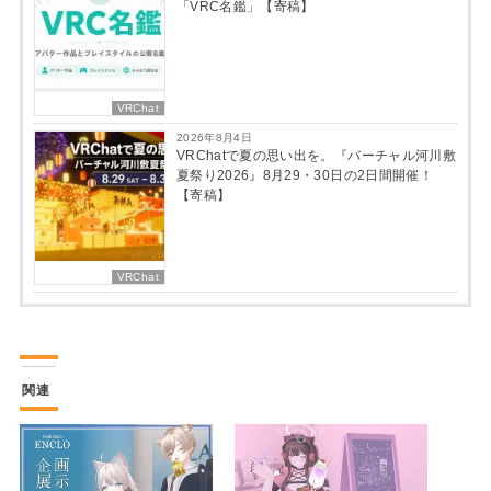
「VRC名鑑」【寄稿】
VRChat
2026年8月4日
VRChatで夏の思い出を。『バーチャル河川敷
夏祭り2026』8月29・30日の2日間開催！
【寄稿】
VRChat
関連