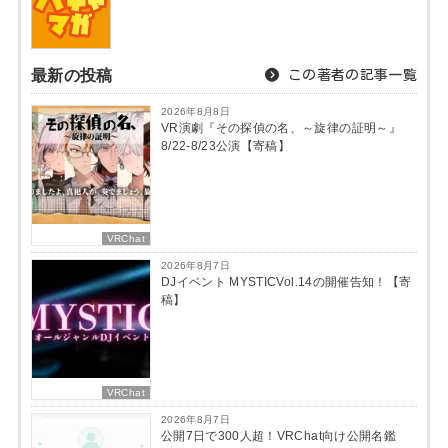
最新の投稿
この著者の記事一覧
2026年8月8日
VR演劇『その探偵の名、～旋律の証明～』
8/22-8/23公演【寄稿】
VRChat
2026年8月7日
DJイベント MYSTICVol.14の開催告知！【寄
稿】
VRChat
2026年8月7日
公開7日で300人超！VRChat向け公開名鑑