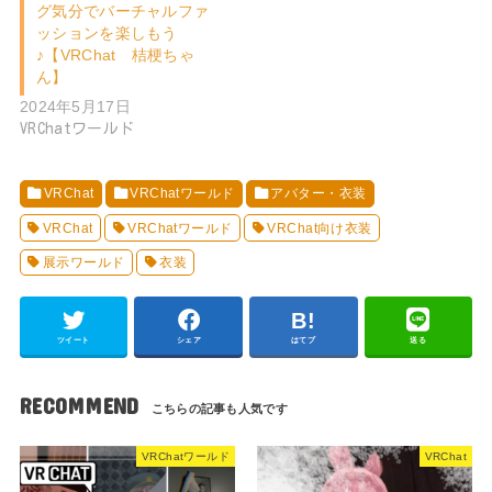
グ気分でバーチャルファ
ッションを楽しもう
♪【VRChat 桔梗ちゃ
ん】
2024年5月17日
VRChatワールド
VRChat
VRChatワールド
アバター・衣装
VRChat
VRChatワールド
VRChat向け衣装
展示ワールド
衣装
ツイート
シェア
はてブ
送る
RECOMMEND
VRChatワールド
VRChat