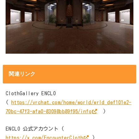
関連リンク
ClothGallery ENCLO
(
https://vrchat.com/home/world/wrld_def101e2-
70bc-47f3-afa0-83098bb89f95/info
)
ENCLO 公式アカウント (
https://x.com/EncounterCloth
)