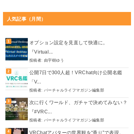
人気記事（月間）
オプション設定を見直して快適に。
『Virtual...
投稿者:
由宇樹ゆう
公開7日で300人超！VRChat向け公開名鑑
「V...
投稿者:
バーチャルライフマガジン編集部
次に行くワールド、ガチャで決めてみない？
『#VRC...
投稿者:
バーチャルライフマガジン編集部
VRChatアバターの世界観を“香り”で表現。