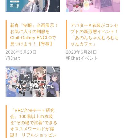
新春『制服』企画展示！
アバター✕衣装がコンセ
お気に入りの制服を
プトの新形態イベント！
ClothGallery ENCLOで
「あのんちゃんむろむち
見つけよう！【寄稿】
ゃんカフェ」
2026年3月20日
2023年6月24日
VRChat
VRChatイベント
『VRC合法チート研究
会』100着以上の衣装
を“その場で試着”できる
オススメワールドが爆
誕!! リアルショッピン