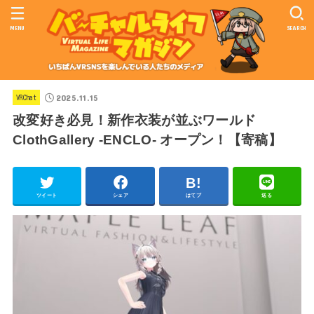
MENU
SEARCH
2025.11.15
VRChat
改変好き必見！新作衣装が並ぶワールド
ClothGallery -ENCLO- オープン！【寄稿】
ツイート
シェア
はてブ
送る