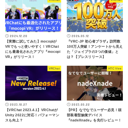
2024.12.20
2026.05.12
【実際に試してみた】mocopiが
『VRC-JP 初心者プラザ』訪問数
VRでもっと使いやすく！VRChat
100万人突破！アンケートから見え
にも最適化されたアプリ『mocopi
た「ジェイプラの3つの価値」と
VR』がリリース！
は？【プレスリリース】
VRChat
HTC Vive
2023.10.27
2023.05.22
【VRChat 2023.4.1】VRChatが
【PR】なでなでユーザー必見！頭
Unity 2022に対応！パフォーマン
部装着型触覚デバイス
スも向上？
『nadeXnade』を先行レビュー！