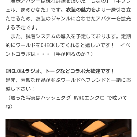
展示アバターは現在許諾を頂いた「しなの」「キプフ
ェル、まめひなた」です。
衣装の魅力
をより一層引き立
たせるため、衣装のジャンルに合わせたアバターを拡充
する予定です。
また、試着システムの導入を予定しております。定期
的にワールドをCHECKしてくれると嬉しいです！ イベ
ントコラボは・・・（手が回るのか？）
ENCLOはラジオ、トークなどコラボ大歓迎です！
是非、素敵な作品が並ぶワールドへフレンドと一緒にお
越し下さい！
（取った写真はハッシュタグ #VRCエンクロ で呟いて
ね）