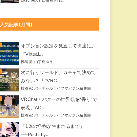
2026/08/01 に投稿された
人気記事(月間)
オプション設定を見直して快適に。
『Virtual...
投稿者:
由宇樹ゆう
次に行くワールド、ガチャで決めて
みない？『#VRC...
投稿者:
バーチャルライフマガジン編集部
VRChatアバターの世界観を“香り”で
表現。AC...
投稿者:
バーチャルライフマガジン編集部
「1体の怪物が生まれるまで」
──Pochi by...