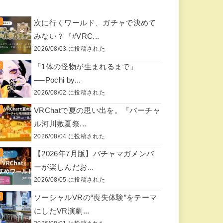
次に行くワールド、ガチャで決めて
みない？『#VRC...
2026/08/03 に投稿された
「1体の怪物が生まれるまで」
──Pochi by...
2026/08/02 に投稿された
VRChatで夏の思い出を。『バーチャ
ル河川敷夏祭...
2026/08/04 に投稿された
【2026年7月版】バチャマガメンバ
ーが楽しんだお...
2026/08/05 に投稿された
ソーシャルVRの“喪失体験”をテーマ
にしたVR演劇...