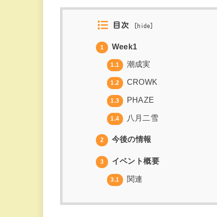
目次
[
hide
]
Week1
1
潮成実
1.1
CROWK
1.2
PHAZE
1.3
八月二雪
1.4
今後の情報
2
イベント概要
3
関連
3.1