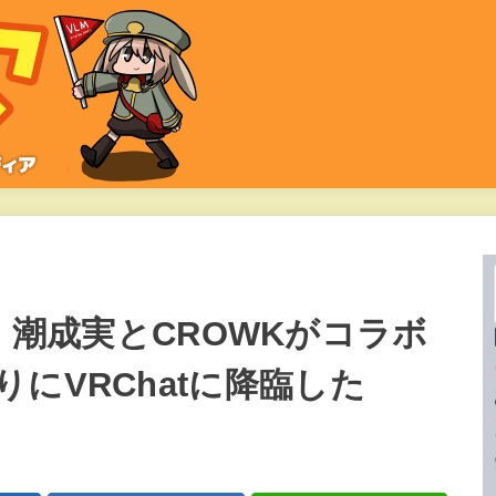
24】潮成実とCROWKがコラボ
にVRChatに降臨した