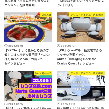
タル家具「オカムラデジタルコレ
『Xintracker(ジントラッカー)』2
クション」を販売開始
万2千円より
VRChat
グッズ・アイテム・周辺機器
2023.06.08
2021.07.13
【VRChat】よく見かけるあのご
【PR】Quest2を一括充電できる
飯！ごはんモデル専門店『へのご
リッチな充電ドック。
はん henoGohan』の新メニュー
Anker「Charging Dock for
＆インタビュー
Oculus Quest 2」レビュー
Meta Quest2
グッズ・アイテム・周辺機器
2023.03.15
2025.01.10
【PR】コスパ最強！メガネ使いの
続々登場！？2024年12月以降に発