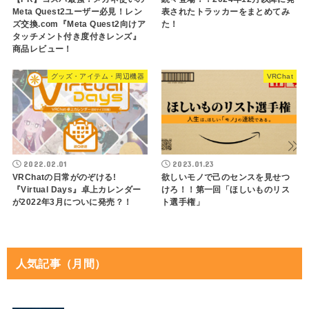
Meta Quest2ユーザー必見！レン
表されたトラッカーをまとめてみ
ズ交換.com『Meta Quest2向けア
た！
タッチメント付き度付きレンズ』
商品レビュー！
グッズ・アイテム・周辺機器
VRChat
2022.02.01
2023.01.23
VRChatの日常がのぞける!
欲しいモノで己のセンスを見せつ
『Virtual Days』卓上カレンダー
けろ！！第一回「ほしいものリス
が2022年3月についに発売？！
ト選手権」
人気記事（月間）