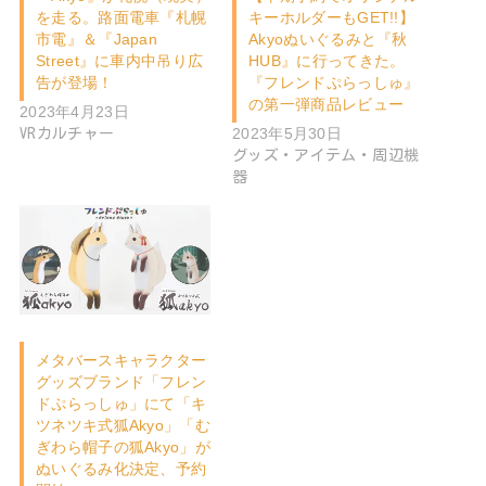
を走る。路面電車『札幌
キーホルダーもGET!!】
市電』＆『Japan
Akyoぬいぐるみと『秋
Street』に車内中吊り広
HUB』に行ってきた。
告が登場！
『フレンドぷらっしゅ』
の第一弾商品レビュー
2023年4月23日
2023年5月30日
VRカルチャー
グッズ・アイテム・周辺機
器
メタバースキャラクター
グッズブランド「フレン
ドぷらっしゅ」にて「キ
ツネツキ式狐Akyo」「む
ぎわら帽子の狐Akyo」が
ぬいぐるみ化決定、予約