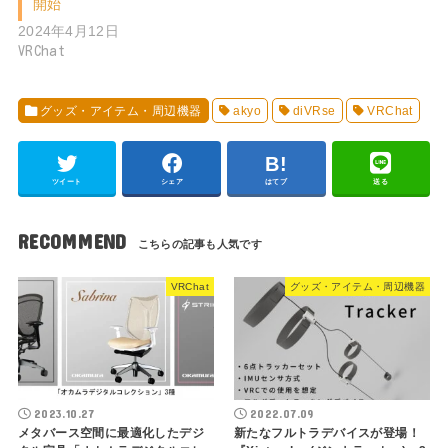
開始
2024年4月12日
VRChat
グッズ・アイテム・周辺機器
akyo
diVRse
VRChat
ツイート
シェア
はてブ
送る
RECOMMEND
VRChat
グッズ・アイテム・周辺機器
2023.10.27
2022.07.09
メタバース空間に最適化したデジ
新たなフルトラデバイスが登場！