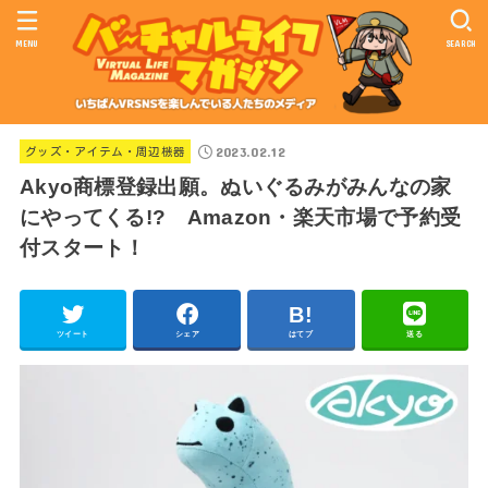
MENU
SEARCH
2023.02.12
グッズ・アイテム・周辺機器
Akyo商標登録出願。ぬいぐるみがみんなの家
にやってくる!? Amazon・楽天市場で予約受
付スタート！
ツイート
シェア
はてブ
送る