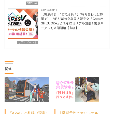
VRChat
2026年8月1日
【出展締切8/7まで延長！】“待ち合わせは静
岡で”──VRSNS特化型同人即売会『CrossV
SHIZUOKA』が9月22日リアル開催！出展サ
ークルも公開開始【寄稿】
リアルイベント
関連
『Akyo』が札幌（現実）
【早期予約でオリジナル