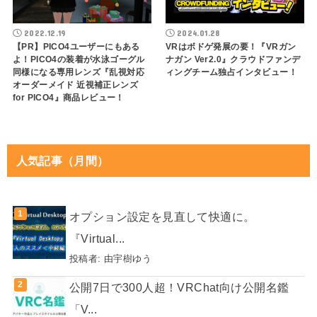
2022.12.19
2024.01.28
【PR】PICO4ユーザーにもある
VRはボドゲ発展の要！『VRガン
よ！PICO4の装着が水泳ゴーグル
ナガン Ver2.0』クラウドファンデ
同様になる専用レンズ『乱視対応
ィングチーム独占インタビュー！
オーダーメイド 近視補正レンズ
for PICO4』商品レビュー！
人気記事（月間）
オプション設定を見直して快適に。
『Virtual...
投稿者:
由宇樹ゆう
公開7日で300人超！VRChat向け公開名鑑
「V...