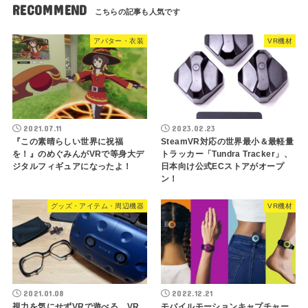
RECOMMEND
アバター・衣装
VR機材
2021.07.11
2023.02.23
『この素晴らしい世界に祝福
SteamVR対応の世界最小＆最軽量
を！』のめぐみんがVRで等身大デ
トラッカー「Tundra Tracker」、
ジタルフィギュアになったよ！
日本向け公式ECストアがオープ
ン！
グッズ・アイテム・周辺機器
VR機材
2021.01.08
2022.12.21
視力を気にせずVRで遊べる、VR
モバイルモーションキャプチャー