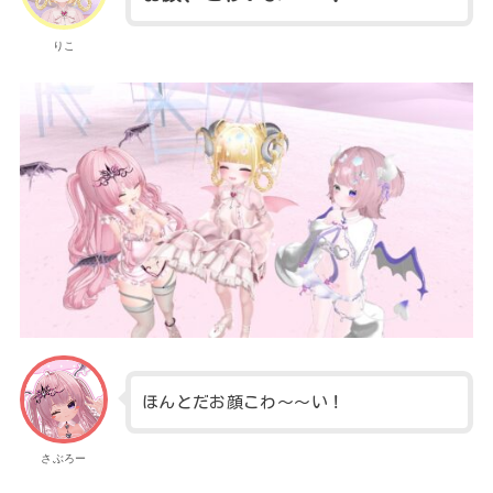
りこ
ほんとだお顔こわ～～い！
さぶろー