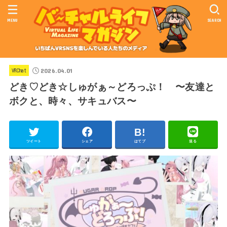
MENU
SEARCH
2026.04.01
VRChat
どき♡どき☆しゅがぁ～どろっぷ！ 〜友達と
ボクと、時々、サキュバス〜
ツイート
シェア
はてブ
送る