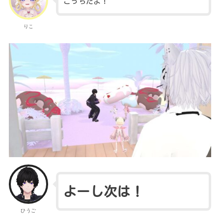
こっちだよ！
りこ
よーし次は！
ひうご