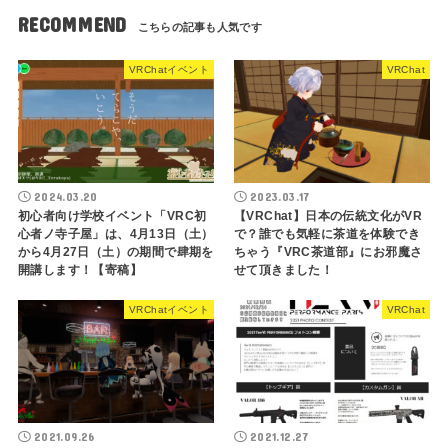
RECOMMEND
VRChatイベント
VRChat
2024.03.20
2023.03.17
初心者向け学校イベント「VRC初
【VRChat】日本の伝統文化がVR
心者ノ寺子屋」は、4月13日（土）
で？誰でも気軽に茶道を体験でき
から4月27日（土）の期間で肆期を
ちゃう『VRC茶道部』にお邪魔さ
開講します！【寄稿】
せて頂きました！
VRChatイベント
VRChat
2021.09.26
2021.12.27