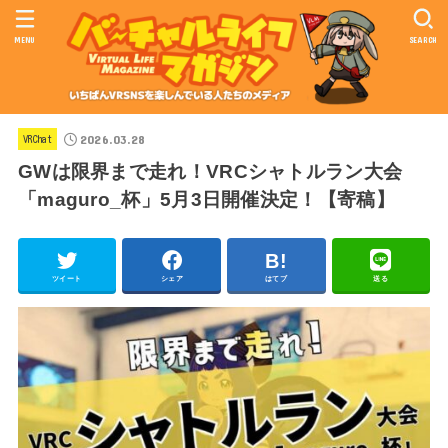
MENU
SEARCH
2026.03.28
VRChat
GWは限界まで走れ！VRCシャトルラン大会
「maguro_杯」5月3日開催決定！【寄稿】
ツイート
シェア
はてブ
送る