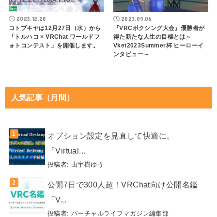
2023.12.28
2023.09.06
コトブキヤは12月27日（水）から
『VRCボクシング大会』優勝者が
「トルハコ × VRChat ワールドフ
得た新たな人生の目標とは～
ォトコンテスト」を開催します。
Vket2023Summer杯 ヒーローイ
ンタビュー～
人気記事（月間）
オプション設定を見直して快適に。
『Virtual...
投稿者:
由宇樹ゆう
公開7日で300人超！VRChat向け公開名鑑
「V...
投稿者:
バーチャルライフマガジン編集部