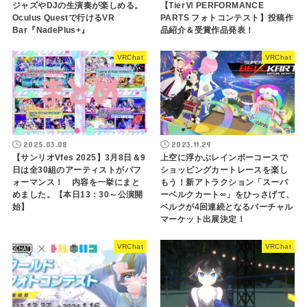
ジャズやDJの生演奏が楽しめる。
【TierⅥ PERFORMANCE
Oculus Questで行けるVR
PARTS フォトコンテスト】投稿作
Bar『NadePlus+』
品紹介＆受賞作品発表！
VRChat
VRChat
2025.03.08
2023.11.29
【サンリオVfes 2025】3月8日＆9
上空に浮かぶレインボーコースで
日は全30組のアーティストがパフ
ショッピングカートレースを楽し
ォーマンス！ 内容を一挙にまと
もう！新アトラクション「スーパ
めました。【本日13：30～公演開
ーベルクカート∞」をひっさげて、
始】
ベルクが4回連続となるバーチャル
マーケット出展決定！
VRChat
VRChat