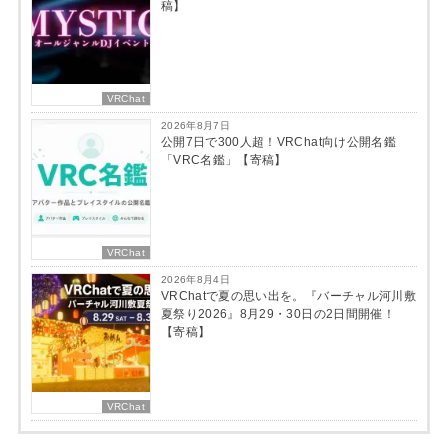
稿】
VRChat
2026年8月7日
公開7日で300人超！VRChat向け公開名鑑
「VRC名鑑」【寄稿】
VRChat
2026年8月4日
VRChatで夏の思い出を。『バーチャル河川敷
夏祭り2026』8月29・30日の2日間開催！
【寄稿】
VRChat