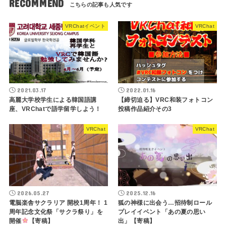
RECOMMEND
VRChatイベント
VRChat
2021.03.17
2022.01.16
高麗大学校学生による韓国語講
【締切迫る】VRC和装フォトコン
座、VRChatで語学留学しよう！
投稿作品紹介その3
VRChat
VRChat
2026.05.27
2025.12.16
電脳楽舎サクラリア 開校1周年！ 1
狐の神様に出会う…招待制ロール
周年記念文化祭「サクラ祭り」を
プレイイベント「あの夏の思い
開催
【寄稿】
出」【寄稿】