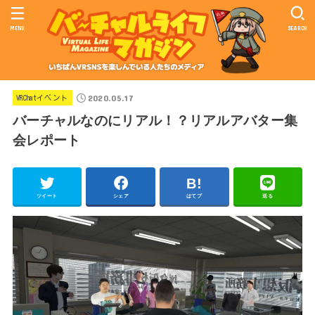
MENU
SEARCH
2020.05.17
VRChatイベント
バーチャルなのにリアル！？リアルアバター集
会レポート
ツイート
シェア
はてブ
送る