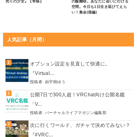
売りの少女』【寄稿】
の醍醐味。あなたに会いに行ける
空間。今日も1日生き延びてえら
い！集会(後編)
人気記事（月間）
オプション設定を見直して快適に。
『Virtual...
投稿者:
由宇樹ゆう
公開7日で300人超！VRChat向け公開名鑑
「V...
投稿者:
バーチャルライフマガジン編集部
次に行くワールド、ガチャで決めてみない？
『#VRC...