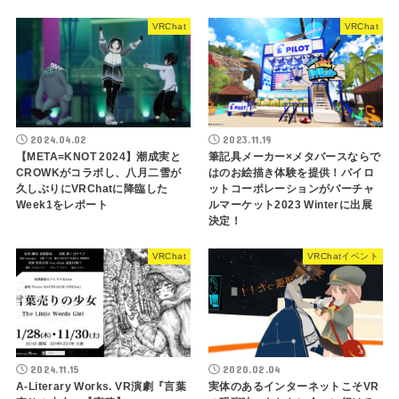
VRChat
VRChat
2024.04.02
2023.11.19
【META=KNOT 2024】潮成実と
筆記具メーカー×メタバースならで
CROWKがコラボし、八月二雪が
はのお絵描き体験を提供！パイロ
久しぶりにVRChatに降臨した
ットコーポレーションがバーチャ
Week1をレポート
ルマーケット2023 Winterに出展
決定！
VRChat
VRChatイベント
2024.11.15
2020.02.04
A-Literary Works. VR演劇『言葉
実体のあるインターネットこそVR