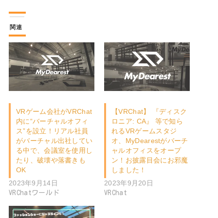
関連
VRゲーム会社がVRChat
【VRChat】 『ディスク
内に“バーチャルオフィ
ロニア: CA』 等で知ら
ス”を設立！リアル社員
れるVRゲームスタジ
がバーチャル出社してい
オ、MyDearestがバーチ
る中で、会議室を使用し
ャルオフィスをオープ
たり、破壊や落書きも
ン！お披露目会にお邪魔
OK
しました！
2023年9月14日
2023年9月20日
VRChatワールド
VRChat