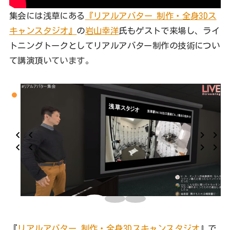
集会には浅草にある
『リアルアバター 制作・全身3Dス
キャンスタジオ』
の
岩山幸洋
氏もゲストで来場し、ライ
トニングトークとしてリアルアバター制作の技術につい
て講演頂
いています。
『
リアルアバター 制作・全身3Dスキャンスタジオ
』で