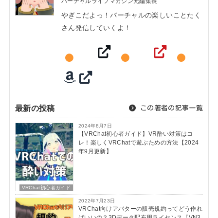
バーチャルライフマガジン元編集長
やぎこだよっ！バーチャルの楽しいことたく
さん発信していくよ！
最新の投稿
この著者の記事一覧
2024年8月7日
【VRChat初心者ガイド】VR酔い対策はコ
レ！楽しくVRChatで遊ぶための方法【2024
年9月更新】
VRChat初心者ガイド
2022年7月23日
VRChat向けアバターの販売規約ってどう作れ
ばいいの？3Dデータ配布用ライセンス『VN3