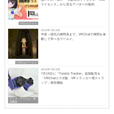
ライセンス』から見るアバターの規約
VRカルチャー
2022年7月14日
中世～現代の拷問具まで。VRChatで拷問を体
験して学べるワールド。
VRChatワールド
2022年7月13日
7月14日に『Tundra Tracker』追加販売＆
「VRChatコラボ版 VRトラッカー用ストラ
ップ」発売開始
グッズ・アイテム・周
辺機器