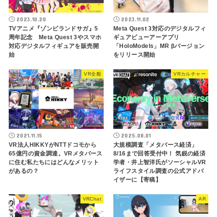
2023.10.20
2023.11.02
TVアニメ『ゾンビランドサガ』5
Meta Quest 3対応のデジタルフィ
周年記念 Meta Quest 3やスマホ
ギュアビューアーアプリ
対応デジタルフィギュアを販売開
「HoloModels」MR βバージョン
始
をリリース開始
VR全般
VRカルチャー
2021.11.15
2025.08.01
VR法人HIKKYがNTTドコモから
大規模調査「メタバース経済」
65億円の資金調達。VRメタバース
8/16まで回答受付中！ 気鋭の経済
に住む私たちにはどんなメリット
学者・井上智洋氏がソーシャルVR
があるの？
ライフスタイル調査の公式アドバ
イザーに【寄稿】
VRChat
AR