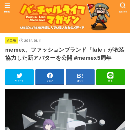
MENU
SEARCH
2024.01.11
VR全般
memex、ファッションブランド「fale」が衣装
協力した新アバターを公開 #memex5周年
ツイート
シェア
はてブ
送る