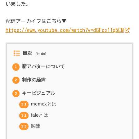
いました。
配信アーカイブはこちら▼
https://www.youtube.com/watch?v=dBFox11q5EM
目次
[
hide
]
新アバターについて
1
制作の経緯
2
キービジュアル
3
memexとは
3.1
faleとは
3.2
関連
3.3