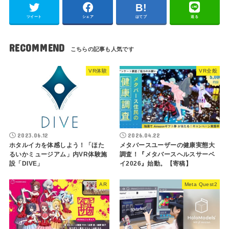
ツイート
シェア
はてブ
送る
RECOMMEND
VR体験
VR全般
2023.06.12
2026.04.22
ホタルイカを体感しよう！「ほた
メタバースユーザーの健康実態大
るいかミュージアム」内VR体験施
調査！『メタバースヘルスサーベ
設「DIVE」
イ2026』始動。【寄稿】
AR
Meta Quest2