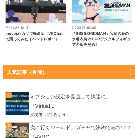
2022.12.15
2023.03.03
mocopi×カソウ舞踏団 VRChat
『SSSS.GRIDMAN』宝多六花の
で踊ってみたイベントレポート
水着衣装Ver.ARデジタルフィギュ
アの販売開始！
人気記事（月間）
オプション設定を見直して快適に。
『Virtual...
投稿者:
由宇樹ゆう
次に行くワールド、ガチャで決めてみない？
『#VRC...