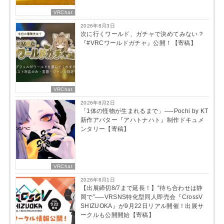
VRChat
2026年8月3日
次に行くワールド、ガチャで決めてみない？
『#VRCワールドガチャ』公開！【寄稿】
VRChat
2026年8月2日
「1体の怪物が生まれるまで」──Pochi by KT
新作アバター『アハトナハト』制作ドキュメ
ンタリー【寄稿】
VRChat
2026年8月1日
【出展締切8/7まで延長！】“待ち合わせは静
岡で”──VRSNS特化型同人即売会『CrossV
SHIZUOKA』が9月22日リアル開催！出展サ
ークルも公開開始【寄稿】