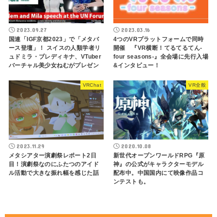
2023.09.27
2023.03.16
国連「IGF京都2023」で「メタバ
4つのVRプラットフォームで同時
ース登壇」！ スイスの人類学者リ
開催 『VR横断！てるてるてん-
ュドミラ・ブレディキナ、VTuber
four seasons-』全会場に先行入場
バーチャル美少女ねむがプレゼン
&インタビュー！
VRChat
VR全般
2023.11.29
2020.10.08
メタシアター演劇祭レポート2日
新世代オープンワールドRPG『原
目！演劇祭なのにふたつのアイド
神』の公式がキャラクターモデル
ル活動で大きな振れ幅を感じた話
配布中。中国国内にて映像作品コ
ンテストも。