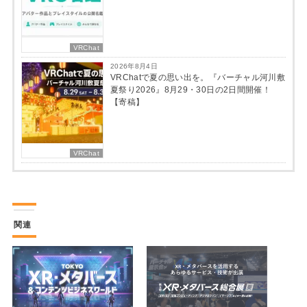
VRChat
2026年8月4日
VRChatで夏の思い出を。『バーチャル河川敷
夏祭り2026』8月29・30日の2日間開催！
【寄稿】
VRChat
関連