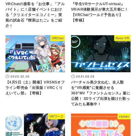
VRChatの接客を「お仕事」「アル
『学生VRサークルUT-virtual』
バイト」に！店舗イベントにおけ
VR/AR体験展示が東大五月祭に！
る「クリエイターエコノミー」実
【VRChatワールド予告あり】
装の試金石『喫茶はたご』をご紹
【寄稿】
介！
VRChat
Neos VR
2025.03.30
2021.08.28
【4月5日（土）開催】VRSNSオフ
​バーチャル美少女ねむ、全人類
ライン即売会「出張版！VRCくり
を”VR感覚”に覚醒させる
えいてぃ部」【寄稿】
360°MV『ファントムセンス』遂に
公開！ 3Dライブ出演を賭けた歌っ
てみたも募集中！
VRワーク
cluster