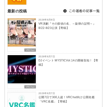
最新の投稿
この著者の記事一覧
2026年8月8日
VR演劇『その探偵の名、～旋律の証明～』
8/22-8/23公演【寄稿】
VRChat
2026年8月7日
DJイベント MYSTICVol.14の開催告知！【寄
稿】
VRChat
2026年8月7日
公開7日で300人超！VRChat向け公開名鑑
「VRC名鑑」【寄稿】