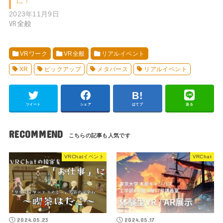
に！
2023年11月9日
VR全般
VRワーク
VR全般
リアルイベント
XR
ピックアップ
メタバース
リアルイベント
ツイート
シェア
はてブ
送る
RECOMMEND
VRChatイベント
VRChat
2024.05.23
2024.05.17