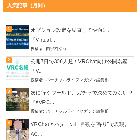
人気記事（月間）
オプション設定を見直して快適に。
『Virtual...
投稿者:
由宇樹ゆう
公開7日で300人超！VRChat向け公開名鑑
「V...
投稿者:
バーチャルライフマガジン編集部
次に行くワールド、ガチャで決めてみない？
『#VRC...
投稿者:
バーチャルライフマガジン編集部
VRChatアバターの世界観を“香り”で表現。
AC...