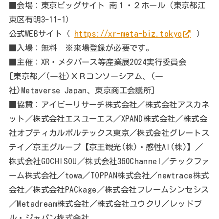
■会場：東京ビッグサイト 南１・２ホール（東京都江
東区有明3-11-1）
公式WEBサイト（
https://xr-meta-biz.tokyo
）
■入場：無料 ※来場登録が必要です。
■主催：XR・メタバース等産業展2024実行委員会
[東京都／(一社)ＸＲコンソーシアム、(一
社)Metaverse Japan、東京商工会議所]
■協賛：アイビーリサーチ株式会社／株式会社アスカネ
ット／株式会社エスユーエス／XPAND株式会社／株式会
社オプティカルボルテックス東京／株式会社グレートス
テイ／京王グループ【京王観光(株)・感性AI(株)】／
株式会社GOCHISOU／株式会社360Channel／テックファ
ーム株式会社／towa／TOPPAN株式会社／newtrace株式
会社／株式会社PACkage／株式会社フレームシンセシス
／Metadream株式会社／株式会社ユウクリ／レッドブ
ル・ジャパン株式会社