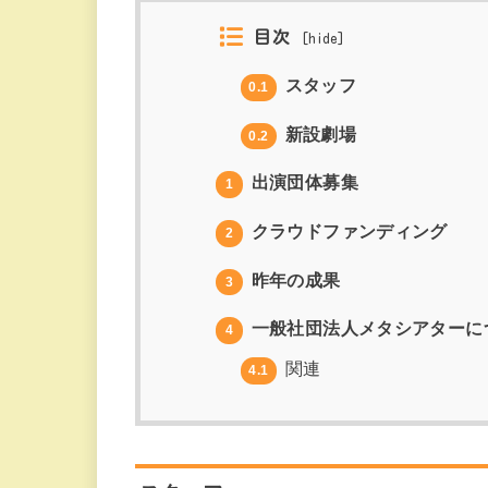
目次
[
hide
]
スタッフ
0.1
新設劇場
0.2
出演団体募集
1
クラウドファンディング
2
昨年の成果
3
一般社団法人メタシアターに
4
関連
4.1