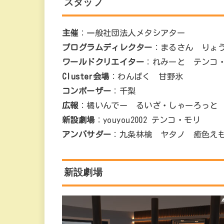
スタッフ
主催
：一般社団法人メタシアター
プログラムディレクター
：まるさん りょう
ワールドクリエイター
：れみーと テンコ
Cluster会場
：わんぱく 甘野氷
コンポーザー
：千梨
広報
：橘いんでー るいざ・しゃーろっと
新設劇場
：youyou2002 テンコ・モリ
アンバサダー
：九条林檎 ヤタノ 癒色え
新設劇場