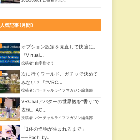
2026/08/01 に投稿された
人気記事(月間)
オプション設定を見直して快適に。
『Virtual...
投稿者:
由宇樹ゆう
次に行くワールド、ガチャで決めて
みない？『#VRC...
投稿者:
バーチャルライフマガジン編集部
VRChatアバターの世界観を“香り”で
表現。AC...
投稿者:
バーチャルライフマガジン編集部
「1体の怪物が生まれるまで」
──Pochi by...