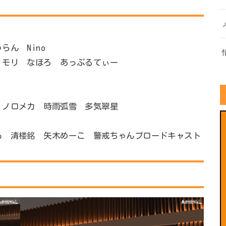
らん Nino
・モリ なほろ あっぷるてぃー
 ノロメカ 時雨弧雪 多気翠星
も 清楼銘 矢木めーこ 警戒ちゃんブロードキャスト