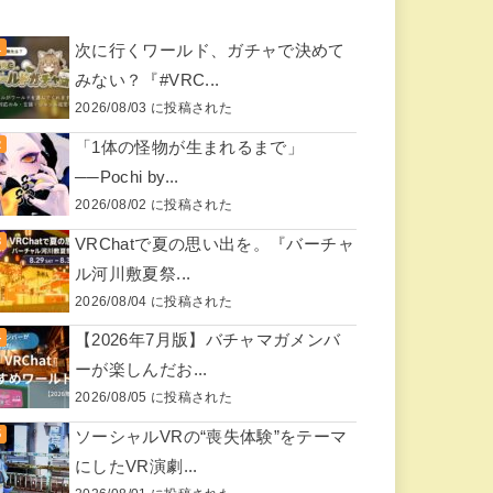
次に行くワールド、ガチャで決めて
みない？『#VRC...
2026/08/03 に投稿された
「1体の怪物が生まれるまで」
──Pochi by...
2026/08/02 に投稿された
VRChatで夏の思い出を。『バーチャ
ル河川敷夏祭...
2026/08/04 に投稿された
【2026年7月版】バチャマガメンバ
ーが楽しんだお...
2026/08/05 に投稿された
ソーシャルVRの“喪失体験”をテーマ
にしたVR演劇...