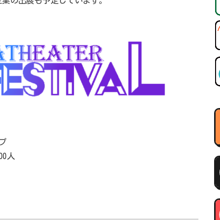
企業の出展も予定しています。
プ
00人