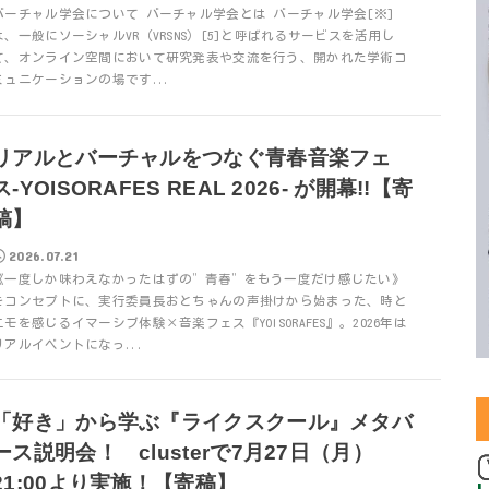
バーチャル学会について バーチャル学会とは バーチャル学会[※]
は、一般にソーシャルVR（VRSNS）[5]と呼ばれるサービスを活用し
て、オンライン空間において研究発表や交流を行う、開かれた学術コ
ミュニケーションの場です...
リアルとバーチャルをつなぐ青春音楽フェ
ス-YOISORAFES REAL 2026- が開幕!!【寄
稿】
2026.07.21
《一度しか味わえなかったはずの”青春”をもう一度だけ感じたい》
をコンセプトに、実行委員長おとちゃんの声掛けから始まった、時と
エモを感じるイマーシブ体験×音楽フェス『YOISORAFES』。2026年は
リアルイベントになっ...
「好き」から学ぶ『ライクスクール』メタバ
ース説明会！ clusterで7月27日（月）
21:00より実施！【寄稿】