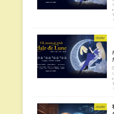
cluster
cluster