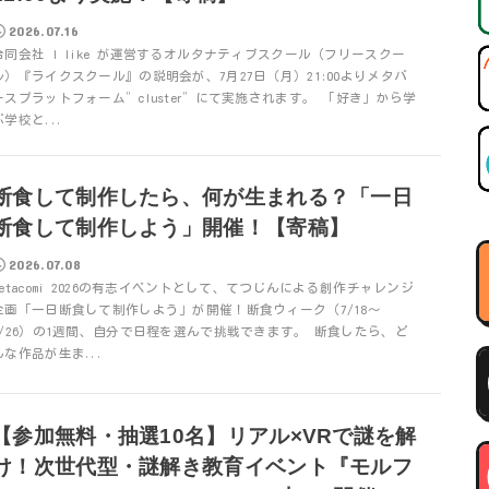
2026.07.16
合同会社 I like が運営するオルタナティブスクール（フリースクー
ル）『ライクスクール』の説明会が、7月27日（月）21:00よりメタバ
ースプラットフォーム”cluster”にて実施されます。 「好き」から学
ぶ学校と...
断食して制作したら、何が生まれる？「一日
断食して制作しよう」開催！【寄稿】
2026.07.08
metacomi 2026の有志イベントとして、てつじんによる創作チャレンジ
企画「一日断食して制作しよう」が開催！断食ウィーク（7/18〜
7/26）の1週間、自分で日程を選んで挑戦できます。 断食したら、ど
んな作品が生ま...
【参加無料・抽選10名】リアル×VRで謎を解
け！次世代型・謎解き教育イベント『モルフ