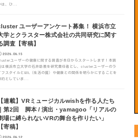
いは、ひ...
cluster ユーザーアンケート募集！ 横浜市立
大学とクラスター株式会社の共同研究に関す
る調査【寄稿】
2026.06.15
clusterユーザーの健康に関する調査が本日からスタートします！本調
査は横浜市立大学の石井助教を研究責任者とし、clusterユーザーのラ
イフスタイルとQOL（生活の質）や健康との関係を明らかにすることを
目的としていま...
【連載】VRミュージカルwishを作る人たち
｜第2回 脚本 / 演出・yamagoo「リアルの
劇場に縛られないVRの舞台を作りたい」
【寄稿】
2026.06.12