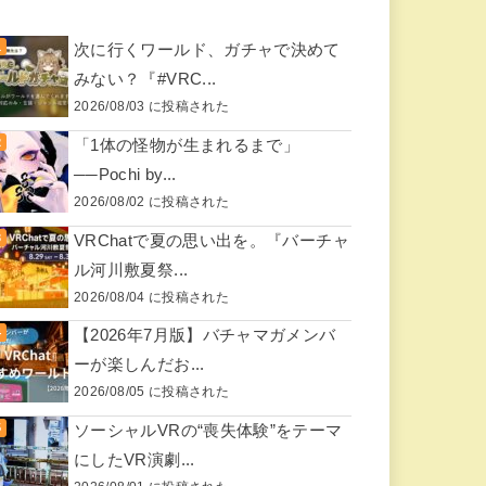
次に行くワールド、ガチャで決めて
みない？『#VRC...
2026/08/03 に投稿された
「1体の怪物が生まれるまで」
──Pochi by...
2026/08/02 に投稿された
VRChatで夏の思い出を。『バーチャ
ル河川敷夏祭...
2026/08/04 に投稿された
【2026年7月版】バチャマガメンバ
ーが楽しんだお...
2026/08/05 に投稿された
ソーシャルVRの“喪失体験”をテーマ
にしたVR演劇...