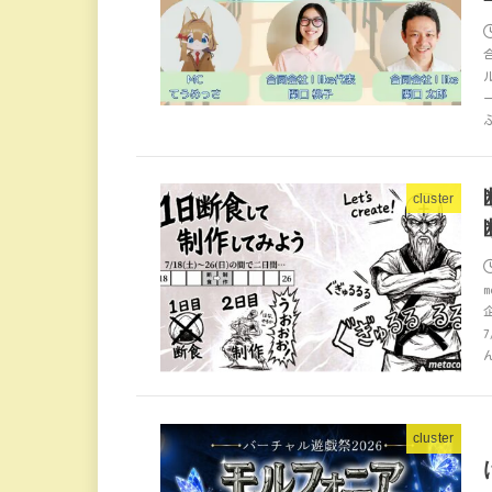
cluster
cluster