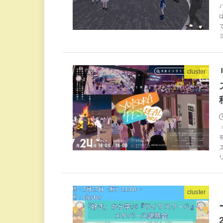
cluster
cluster