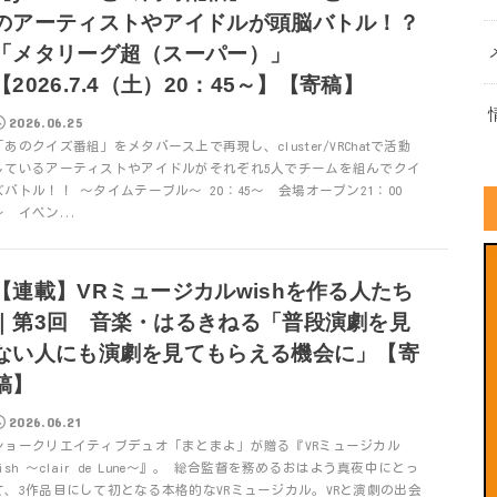
のアーティストやアイドルが頭脳バトル！？
「メタリーグ超（スーパー）」
【2026.7.4（土）20：45～】【寄稿】
2026.06.25
「あのクイズ番組」をメタバース上で再現し、cluster/VRChatで活動
しているアーティストやアイドルがそれぞれ5人でチームを組んでクイ
ズバトル！！ ～タイムテーブル～ 20：45～ 会場オープン21：00
～ イベン...
【連載】VRミュージカルwishを作る人たち
｜第3回 音楽・はるきねる「普段演劇を見
ない人にも演劇を見てもらえる機会に」【寄
稿】
2026.06.21
ショークリエイティブデュオ「まとまよ」が贈る『VRミュージカル
wish ～clair de Lune～』。 総合監督を務めるおはよう真夜中にとっ
て、3作品目にして初となる本格的なVRミュージカル。VRと演劇の出会