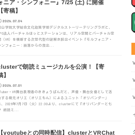
ォニア・シンフォニー』7/25 (土) に開催
【寄稿】
2026.07.04
青山学院大学総合文化政策学部デジタルストーリーテリングラボと、
NPO法人バーチャルほっとステーションは、リアル空間とバーチャル空
間（VR）を横断する次世代型の謎解き脱出イベント『モルフォニア・
シンフォニー：崩落からの救出...
clusterで朗読ミュージカルを公演！【寄
稿】
2026.07.01
VTuber・VR舞台表現者のききょうぱんだと、声優・舞台女優として活
動する樹元オリエ（オリエもん）によるユニット「オリパンダー」
は、2026年7月7日（火）22:30より、clusterにて『オリパンダーと七
夕 朗読ミ...
【youtubeとの同時配信】clusterとVRChat