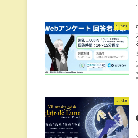
cluster
cluster