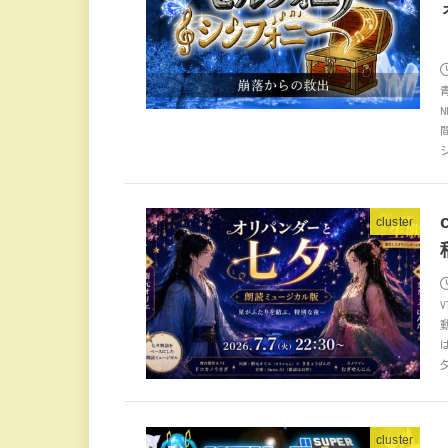
cluster
cluster