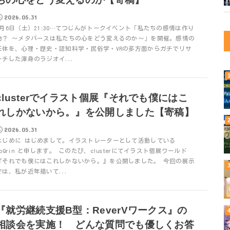
2026.05.31
6月6日（土）21:30…てつじんがトークイベント「私たちの感情は作り
物？ ～メタバースは私たちの心をどう変えるのか～」を開催。感情の
正体を、心理・歴史・認知科学・民俗学・VRの多方面からガチでリサ
ーチした渾身のラジオイ...
clusterでイラスト個展『それでも僕にはこ
れしかないから。』を公開しました【寄稿】
2026.05.31
はじめに はじめまして。イラストレーターとして活動している
moQrin と申します。 このたび、clusterにてイラスト個展ワールド
『それでも僕にはこれしかないから。』を公開しました。 今回の展示
では、私が近年描いて...
『就労継続支援B型：ReverVワークス』の
相談会を実施！ どんな質問でも優しくお答