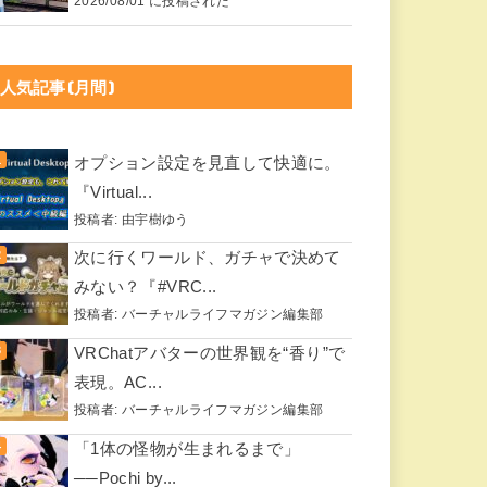
2026/08/01 に投稿された
人気記事(月間)
オプション設定を見直して快適に。
『Virtual...
投稿者:
由宇樹ゆう
次に行くワールド、ガチャで決めて
みない？『#VRC...
投稿者:
バーチャルライフマガジン編集部
VRChatアバターの世界観を“香り”で
表現。AC...
投稿者:
バーチャルライフマガジン編集部
「1体の怪物が生まれるまで」
──Pochi by...