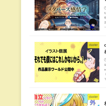
cluster
cluster