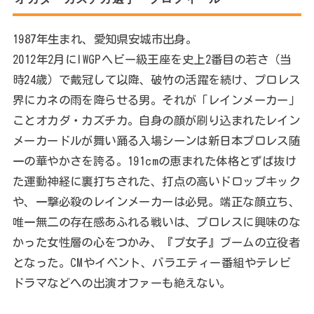
1987年生まれ、愛知県安城市出身。
2012年2月にIWGPヘビー級王座を史上2番目の若さ（当
時24歳）で戴冠して以降、破竹の活躍を続け、プロレス
界にカネの雨を降らせる男。それが「レインメーカー」
ことオカダ・カズチカ。自身の顔が刷り込まれたレイン
メーカードルが舞い踊る入場シーンは新日本プロレス随
一の華やかさを誇る。191cmの恵まれた体格とずば抜け
た運動神経に裏打ちされた、打点の高いドロップキック
や、一撃必殺のレインメーカーは必見。端正な顔立ち、
唯一無二の存在感あふれる戦いは、プロレスに興味のな
かった女性層の心をつかみ、『プ女子』ブームの立役者
となった。CMやイベント、バラエティー番組やテレビ
ドラマなどへの出演オファーも絶えない。