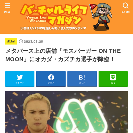
MENU
SEARCH
2023.05.25
VRChat
メタバース上の店舗「モスバーガー ON THE
MOON」にオカダ・カズチカ選手が降臨！
ツイート
シェア
はてブ
送る