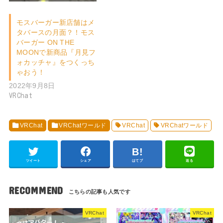
モスバーガー新店舗はメ
タバースの月面？！モス
バーガー ON THE
MOONで新商品『月見フ
ォカッチャ』をつくっち
ゃおう！
2022年9月8日
VRChat
VRChat
VRChatワールド
VRChat
VRChatワールド
ツイート
シェア
はてブ
送る
RECOMMEND
VRChat
VRChat