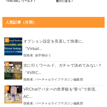
『VRChat』ワールド！
魅力に迫る！
人気記事（月間）
オプション設定を見直して快適に。
『Virtual...
投稿者:
由宇樹ゆう
次に行くワールド、ガチャで決めてみない？
『#VRC...
投稿者:
バーチャルライフマガジン編集部
VRChatアバターの世界観を“香り”で表現。
AC...
投稿者:
バーチャルライフマガジン編集部