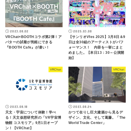
2023.08.02
2025.03.08
VRChat×BOOTHコラボ第2弾！ア
【サンリオVfes 2025】3月8日＆9
バターの試着が気軽にできる
日は全30組のアーティストがパフ
『BOOTH Cafe』が凄い！
ォーマンス！ 内容を一挙にまと
めました。【本日13：30～公演開
始】
VRChat
VRChat
2023.08.18
2023.08.24
天文・宇宙について体験！学べ
かつて在りし巨大建築から見るデ
る！天文仮想研究所の「VR宇宙博
ザイン、文化、そして葛藤。「The
物館 コスモリア」9月1日オープ
World Trade Center」
ン！【VRChat】