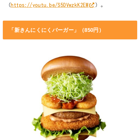
（
https://youtu.be/S5DVwzkK2EM
）。
「新きんにくにくバーガー」（850円）