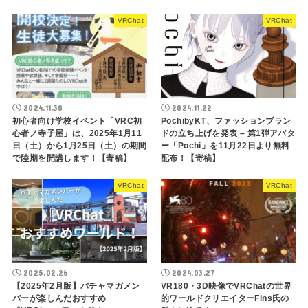
VRChat
VRChat
2024.11.30
2024.11.22
初心者向け学校イベント「VRC初
PochibyKT、ファッションブラン
心者ノ寺子屋」は、2025年1月11
ドの立ち上げを発表 – 第1弾アバタ
日（土）から1月25日（土）の期間
ー「Pochi」を11月22日より無料
で陸期を開講します！【寄稿】
配布！【寄稿】
VRChat
VRChat
2025.02.26
2024.03.27
【2025年2月版】バチャマガメン
VR180・3D映像でVRChatの世界
バーが楽しんだおすすめ
的ワールドクリエイターFins氏の