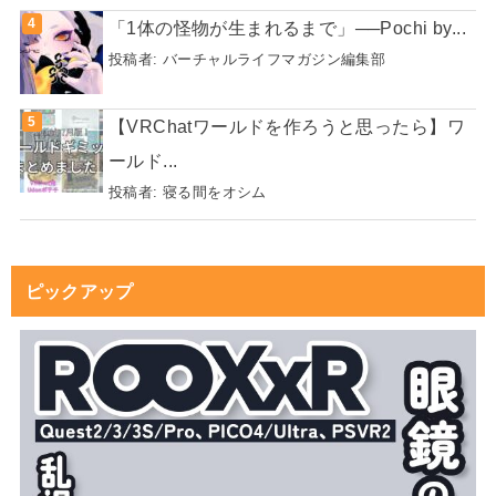
「1体の怪物が生まれるまで」──Pochi by...
投稿者:
バーチャルライフマガジン編集部
【VRChatワールドを作ろうと思ったら】ワ
ールド...
投稿者:
寝る間をオシム
ピックアップ