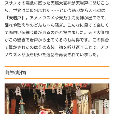
スサノオの悪戯に怒った天照大御神が天岩戸に閉じこも
り、世界は闇に包まれた……という語りから入るのは
『天岩戸』
。アメノウズメや天乃手力男神が出てきて、
踊れや歌えやのどんちゃん騒ぎ。こんなに見てて楽しく
て面白い伝統芸能があるのかと驚きました。天照大御神
がこの騒ぎで岩戸から出てくるのも納得です。この舞台
で驚かされたのはその衣装。袖を折り返すことで、アメ
ノウズメが服を脱いだ逸話を再現されていました。
龍神(創作)