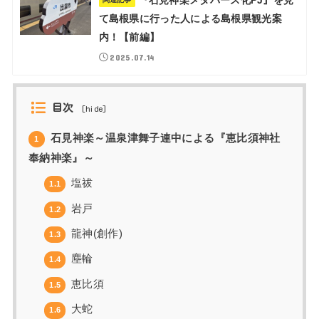
て島根県に行った人による島根県観光案
内！【前編】
2025.07.14
目次
[
hide
]
石見神楽～温泉津舞子連中による『恵比須神社
1
奉納神楽』～
塩祓
1.1
岩戸
1.2
龍神(創作)
1.3
塵輪
1.4
恵比須
1.5
大蛇
1.6