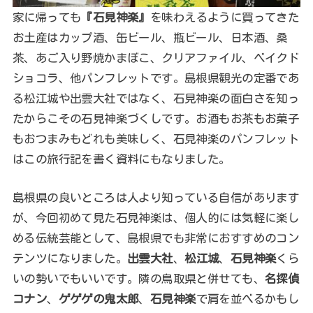
家に帰っても
『石見神楽』
を味わえるように買ってきた
お土産はカップ酒、缶ビール、瓶ビール、日本酒、桑
茶、あご入り野焼かまぼこ、クリアファイル、ベイクド
ショコラ、他パンフレットです。島根県観光の定番であ
る松江城や出雲大社ではなく、石見神楽の面白さを知っ
たからこその石見神楽づくしです。お酒もお茶もお菓子
もおつまみもどれも美味しく、石見神楽のパンフレット
はこの旅行記を書く資料にもなりました。
島根県の良いところは人より知っている自信があります
が、今回初めて見た石見神楽は、個人的には気軽に楽し
める伝統芸能として、島根県でも非常におすすめのコン
テンツになりました。
出雲大社
、
松江城
、
石見神楽
くら
いの勢いでもいいです。隣の鳥取県と併せても、
名探偵
コナン
、
ゲゲゲの鬼太郎
、
石見神楽
で肩を並べるかもし