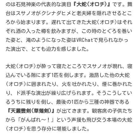
のは石見神楽の代表的な演目
『大蛇(オロチ)』
です。舞
台はスサノオがクシナダヒメと老夫婦を隠れさせるとこ
ろから始まります。遅れて出てきた大蛇(オロチ)はそれ
ぞれ酒の入った樽を飲みますが、この時のとぐろを巻い
た姿と、滝のようになった姿はVRChatで見られなかっ
た演出で、とても迫力を感じました。
大蛇(オロチ)が酔って寝たところでスサノオが現れ、寝
込んでいる隙にまず1匹を倒します。激昂した他の大蛇
(オロチ)に囲まれたり、火を吐かれたり、煙に巻かれた
り、ド派手な演出が繰り広げられます。そうこうしてい
るうちに残りを倒し、最後の1匹から三種の神器である
『天叢雲剣(草薙剣)』
が出てきます。観客席の子供たち
から「がんばれ～！」という声援も飛び交う本場の大蛇
(オロチ)を思う存分に堪能しました。