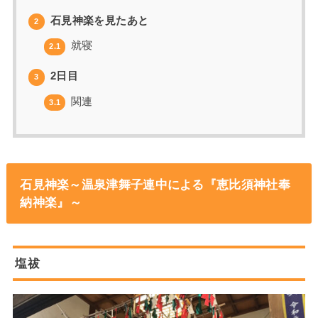
石見神楽を見たあと
2
就寝
2.1
2日目
3
関連
3.1
石見神楽～温泉津舞子連中による
『恵比須神社奉
納神楽』
～
塩祓