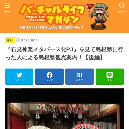
MENU
SEARCH
2025.07.16
雑記
『石見神楽メタバース化PJ』を見て島根県に行
った人による島根県観光案内！【後編】
ツイート
シェア
はてブ
送る