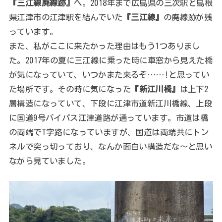
『三江線廃線跡』
へ。2018年まで広島県の三次駅と島根
県江津市の江津駅を結んでいた
『三江線』
の廃線跡が残
っています。
また、私がここに来たかった理由はもう1つありまし
た。2017年の夏に三江線に乗った時に車窓から見えた橋
が気になっていて、いつかまた来るぞ……!と思ってい
た場所です。その時に気になった
『新江川橋』
は上下2
層構造になっていて、下段に江津市道新江川橋線、上段
に国道9号バイパス江津道路が通っています。市道は橋
の両端でT字路になっていますが、国道は両端共にトン
ネルで突っ切っており、なんか面白い構造だな～と思い
ながら見ていました。