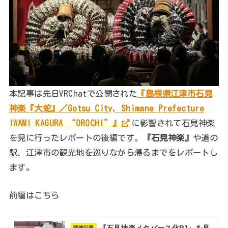
本記事は先日VRChatで公開された
『島根県江津市石見
神楽『大蛇』／Gotsu City, Shimane Prefecture
IWAMI KAGURA “OROCHI”』
に影響されて石見神楽
を見に行ったレポートの後編です。
『石見神楽』
や道の
駅、江津市の観光地を巡りながら帰るまでをレポートし
ます。
前編はこちら
『石見神楽メタバース化PJ』を見
関連記事