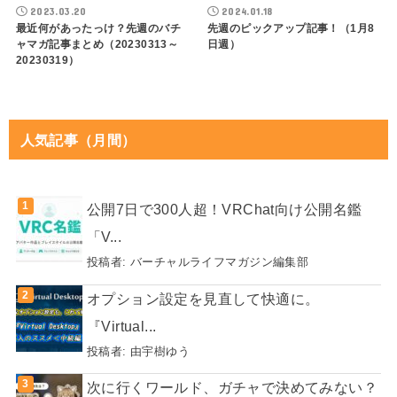
2023.03.20
2024.01.18
最近何があったっけ？先週のバチ
先週のピックアップ記事！（1月8
ャマガ記事まとめ（20230313～
日週）
20230319）
人気記事（月間）
公開7日で300人超！VRChat向け公開名鑑
「V...
投稿者:
バーチャルライフマガジン編集部
オプション設定を見直して快適に。
『Virtual...
投稿者:
由宇樹ゆう
次に行くワールド、ガチャで決めてみない？