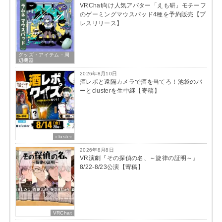
VRChat向け人気アバター「えも研」モチーフ
のゲーミングマウスパッド4種を予約販売【プ
レスリリース】
グッズ・アイテム・周
辺機器
2026年8月10日
酒レポと遠隔カメラで酒を当てろ！池袋のバ
ーとclusterを生中継【寄稿】
cluster
2026年8月8日
VR演劇『その探偵の名、～旋律の証明～』
8/22-8/23公演【寄稿】
VRChat