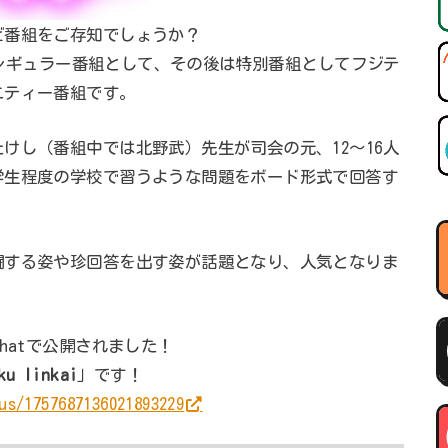
ビ番組をご存知でしょうか？
までレギュラー番組として、その後は特別番組としてフジテ
エティー番組です。
けし（番組中では北野武）先生が司会の元、12～16人
学生程度の学校で習うような問題をボード形式で回答す
闘する姿や珍回答を出す姿が話題となり、人気となりま
hatで公開されました！
u Iinkai
」です！
us/1757687136021893229