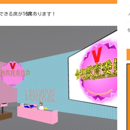
できる席が
16席
あります！