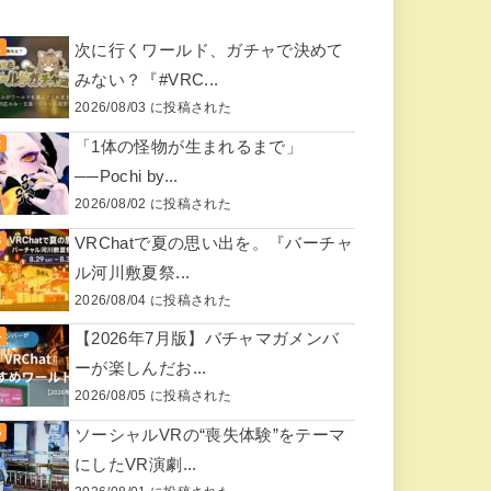
次に行くワールド、ガチャで決めて
みない？『#VRC...
2026/08/03 に投稿された
「1体の怪物が生まれるまで」
──Pochi by...
2026/08/02 に投稿された
VRChatで夏の思い出を。『バーチャ
ル河川敷夏祭...
2026/08/04 に投稿された
【2026年7月版】バチャマガメンバ
ーが楽しんだお...
2026/08/05 に投稿された
ソーシャルVRの“喪失体験”をテーマ
にしたVR演劇...