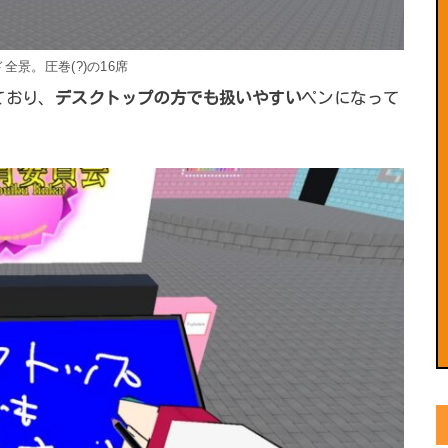
全景。圧巻(?)の16席
ており、
デスクトップの方でも扱いやすい
ペンになって