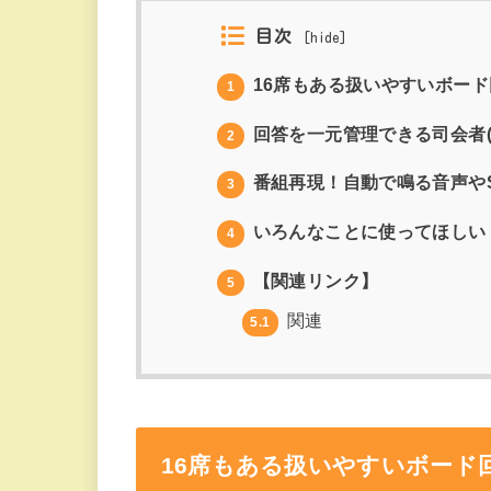
目次
[
hide
]
16席もある扱いやすいボード
1
回答を一元管理できる司会者(
2
番組再現！自動で鳴る音声やS
3
いろんなことに使ってほしい
4
【関連リンク】
5
関連
5.1
16席もある扱いやすいボード回