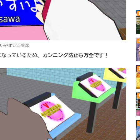
扱いやすい回答席
になっているため、
カンニング防止も万全で
す！