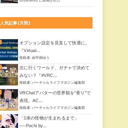
2026/08/01 に投稿された
人気記事(月間)
オプション設定を見直して快適に。
『Virtual...
投稿者:
由宇樹ゆう
次に行くワールド、ガチャで決めて
みない？『#VRC...
投稿者:
バーチャルライフマガジン編集部
VRChatアバターの世界観を“香り”で
表現。AC...
投稿者:
バーチャルライフマガジン編集部
「1体の怪物が生まれるまで」
──Pochi by...