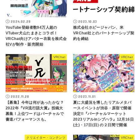
2024.02.28
2023.10.03
YouTube登録者数94万人超の
株式会社ホビージャパン、米
VTuber犬山たまきとコラボ！
VRChat社とのパートナーシップ契
VRChat向けアバター衣装を株式会
約を締結
社Vが制作・販売開始
VRChat
VRChat
2022.11.28
2023.11.01
【募集】今年は何があったかな？
夏に大盛況を博したリアルメタバ
2022年『VR流行語大賞』投稿大
ースイベントが渋谷・原宿で開催
募集！上位ワードはバーチャルで
決定!!『バーチャルマーケット
書道パフォーマンスも。
2023リアルinシブハラ』12月16日
(土)・17日(日) の２日間で開催
クリエイター・コンテンツ
VRChat