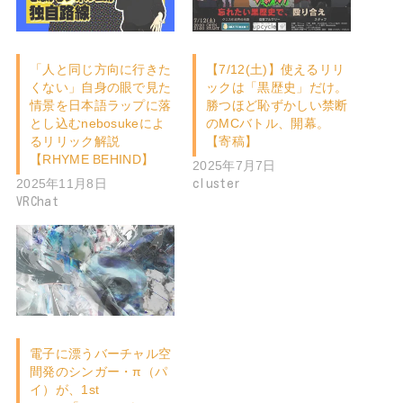
「人と同じ方向に行きた
【7/12(土)】使えるリリ
くない」自身の眼で見た
ックは「黒歴史」だけ。
情景を日本語ラップに落
勝つほど恥ずかしい禁断
とし込むnebosukeによ
のMCバトル、開幕。
るリリック解説
【寄稿】
【RHYME BEHIND】
2025年7月7日
2025年11月8日
cluster
VRChat
電子に漂うバーチャル空
間発のシンガー・π（パ
イ）が、1st