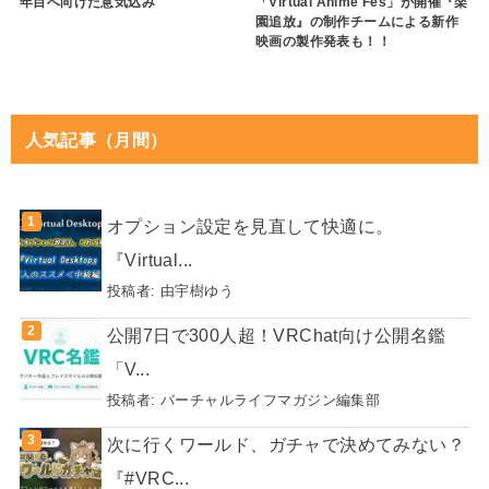
年目へ向けた意気込み
「Virtual Anime Fes」が開催『楽
園追放』の制作チームによる新作
映画の製作発表も！！
人気記事（月間）
オプション設定を見直して快適に。
『Virtual...
投稿者:
由宇樹ゆう
公開7日で300人超！VRChat向け公開名鑑
「V...
投稿者:
バーチャルライフマガジン編集部
次に行くワールド、ガチャで決めてみない？
『#VRC...