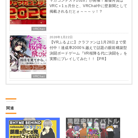
マガコンテスト2026』が開催！最優秀賞は
VRC＋1ヵ月分と、VRChat中に壁新聞として
掲載されるだとォ～～～ッ！？
VRChat
2026年1月22日
【VRふるよに】クラファンは1月28日まで受
付中！達成率2000％越えで話題の眼前構築型
決闘ボードゲーム『VR桜降る代に決闘を』を
実際にプレイしてみた！！【PR】
VRChat
関連