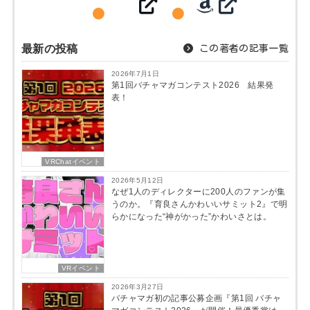
最新の投稿
この著者の記事一覧
2026年7月1日
第1回バチャマガコンテスト2026 結果発
表！
VRChatイベント
2026年5月12日
なぜ1人のディレクターに200人のファンが集
うのか。『育良さんかわいいサミット2』で明
らかになった“神がかった”かわいさとは。
VRイベント
2026年3月27日
バチャマガ初の記事公募企画『第1回 バチャ