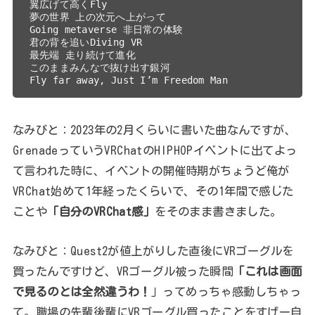
翼広げて高くFly
夢の世界 上の次元へ上がって
Going metaverse 非日常の体験
君の背を追いDiving VR
最先端 走り続けて進化
このままみんなで抜け出す銀河
Fly far away, Just I’m Freedom Man
なみびと：2023年の2月くらいに書いた曲なんですが、
GrenadeっていうVRChatのHIPHOPイベントに出てよっ
て言われた時に、イベントの開催時期がちょうど俺が
VRChat始めて1年経ったくらいで、その1年間で感じた
ことや
「自分のVRChat感」
をそのまま書きました。
なみびと：Quest2が値上がりした直後にVRゴーグルを
買ったんですけど、VRゴーグル被った瞬間
「これは画面
で見るのとは全然違うわ！
」ってめっちゃ感動しちゃっ
て。職場の先輩後輩にVRゴーグル買ったことをすげー自