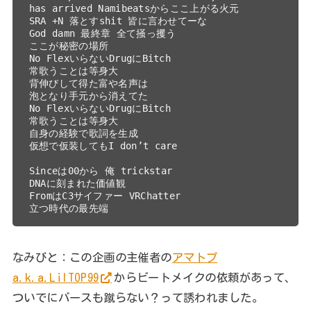
has arrived Namibeatsからここ上がる火元
SRA +N 落とすshit 皆に言わせてーな
God damn 最終章 全て掻っ攫う
ここが秘密の場所
No FlexいらないDrugにBitch
常歌うことは等身大
背伸びして得た富や名声は
泡となり手元から消えてた
No FlexいらないDrugにBitch
常歌うことは等身大
自身の経験で歌詞を生成
仮想で仮装してもI don’t care
Sinceは00から 俺 trickstar
DNAに刻まれた価値観
FromはC3サイファー VRChatter
立つ時代の最先端
なみびと：この企画の主催者の
アマトプ
a.k.a.LilTOP99
からビートメイクの依頼があって、
ついでにバースも蹴らない？って誘われました。