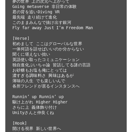
夢の世界 上の次元へ上がって
Going metaverse 非日常の体験
君の背を追いDiving VR
最先端 走り続けて進化
このままみんなで抜け出す銀河
Fly far away Just I’m Freedom Man
[Verse]
初めまして ここはグローバルな世界
一体何語を話せばいいのか分からない
聞くに堪えない拙い 
英語使い取ったコミュニケーション
独自進化ぶいちゃ論 皆話してる謎の言語
お砂糖もお塩も俺にとっては
濃すぎる調味料さ 興味はあるが
薄味の人生 でも楽しいんで
各所フレンドが居るインスタンスへ
Runnin’ up Runnin’ up
駆け上がれ Higher Higher
さらに上 義体飾り付け 
Unityさんと仲良くね
[Hook]
開ける視界 新しい世界へ