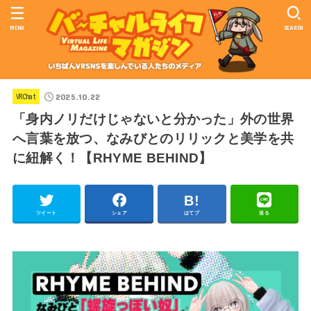
MENU
SEARCH
2025.10.22
VRChat
「身内ノリだけじゃないと分かった」外の世界
へ言葉を放つ、なみびとのリリックと美学を共
に紐解く！【RHYME BEHIND】
ツイート
シェア
はてブ
送る