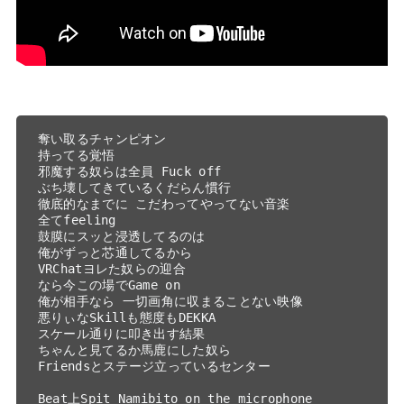
奪い取るチャンピオン
持ってる覚悟
邪魔する奴らは全員 Fuck off
ぶち壊してきているくだらん慣行
徹底的なまでに こだわってやってない音楽
全てfeeling
鼓膜にスッと浸透してるのは
俺がずっと芯通してるから
VRChatヨレた奴らの迎合
なら今この場でGame on
俺が相手なら 一切画角に収まることない映像
悪りぃなSkillも態度もDEKKA
スケール通りに叩き出す結果
ちゃんと見てるか馬鹿にした奴ら
Friendsとステージ立っているセンター
Beat上Spit Namibito on the microphone