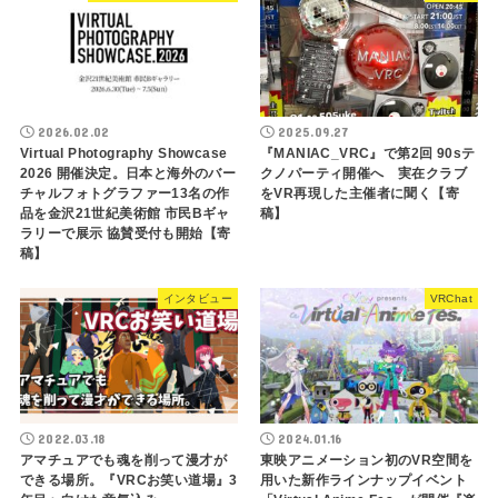
2026.02.02
2025.09.27
Virtual Photography Showcase
『MANIAC_VRC』で第2回 90sテ
2026 開催決定。日本と海外のバー
クノパーティ開催へ 実在クラブ
チャルフォトグラファー13名の作
をVR再現した主催者に聞く【寄
品を金沢21世紀美術館 市民Bギャ
稿】
ラリーで展示 協賛受付も開始【寄
稿】
インタビュー
VRChat
2022.03.18
2024.01.16
アマチュアでも魂を削って漫才が
東映アニメーション初のVR空間を
できる場所。『VRCお笑い道場』3
用いた新作ラインナップイベント