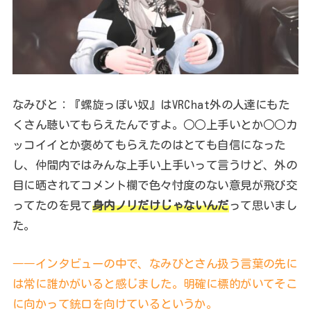
なみびと：『螺旋っぽい奴』はVRChat外の人達にもた
くさん聴いてもらえたんですよ。○○上手いとか○○カ
ッコイイとか褒めてもらえたのはとても自信になった
し、仲間内ではみんな上手い上手いって言うけど、外の
目に晒されてコメント欄で色々忖度のない意見が飛び交
ってたのを見て
身内ノリだけじゃないんだ
って思いまし
た。
――インタビューの中で、なみびとさん扱う言葉の先に
は常に誰かがいると感じました。明確に標的がいてそこ
に向かって銃口を向けているというか。