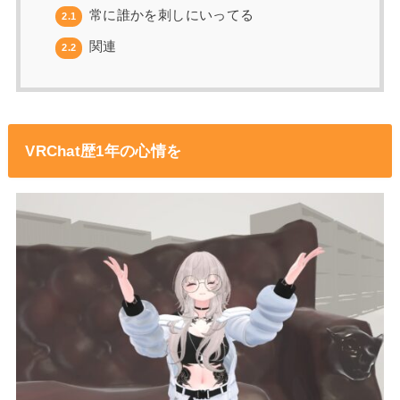
常に誰かを刺しにいってる
2.1
関連
2.2
VRChat歴1年の心情を