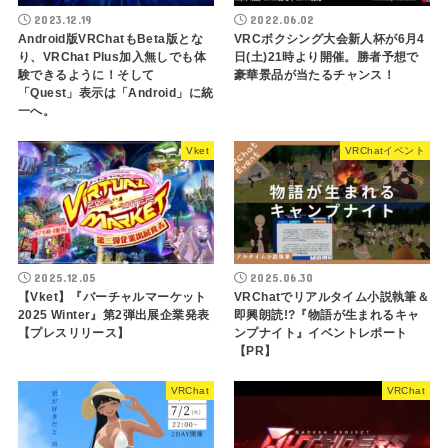
2023.12.19
2022.06.02
Android版VRChatもBeta版とな
VRCボクシング大会新人杯が6月4
り、VRChat Plus加入無しでも体
日(土)21時より開催。勝者予想で
験できるように！そして
豪華景品が当たるチャンス！
「Quest」表示は「Android」に統
一へ。
Vket
VRChatイベント
2025.12.05
2025.06.30
【Vket】『バーチャルマーケット
VRChatでリアルタイム小説執筆＆
2025 Winter』第2弾出展企業発表
即興朗読!?『物語が生まれるキャ
【プレスリリース】
ンプナイト』イベントレポート
【PR】
VRChat
VRChat