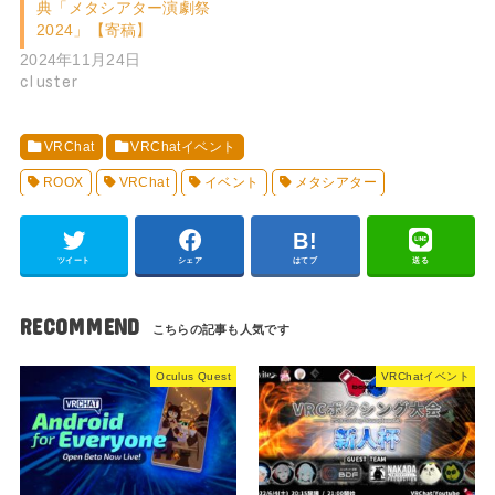
典「メタシアター演劇祭
2024」【寄稿】
2024年11月24日
cluster
VRChat
VRChatイベント
ROOX
VRChat
イベント
メタシアター
ツイート
シェア
はてブ
送る
RECOMMEND
Oculus Quest
VRChatイベント