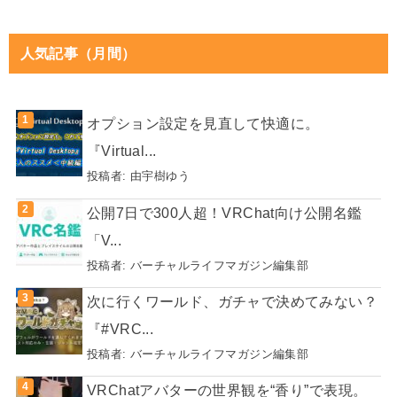
人気記事（月間）
オプション設定を見直して快適に。
『Virtual...
投稿者:
由宇樹ゆう
公開7日で300人超！VRChat向け公開名鑑
「V...
投稿者:
バーチャルライフマガジン編集部
次に行くワールド、ガチャで決めてみない？
『#VRC...
投稿者:
バーチャルライフマガジン編集部
VRChatアバターの世界観を“香り”で表現。