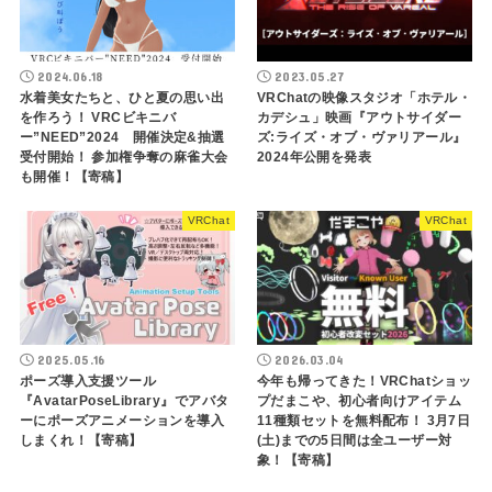
2024.06.18
2023.05.27
水着美女たちと、ひと夏の思い出
VRChatの映像スタジオ「ホテル・
を作ろう！ VRCビキニバ
カデシュ」映画『アウトサイダー
ー”NEED”2024 開催決定&抽選
ズ:ライズ・オブ・ヴァリアール』
受付開始！ 参加権争奪の麻雀大会
2024年公開を発表
も開催！【寄稿】
VRChat
VRChat
2025.05.16
2026.03.04
ポーズ導入支援ツール
今年も帰ってきた！VRChatショッ
『AvatarPoseLibrary』でアバタ
プだまこや、初心者向けアイテム
ーにポーズアニメーションを導入
11種類セットを無料配布！ 3月7日
しまくれ！【寄稿】
(土)までの5日間は全ユーザー対
象！【寄稿】