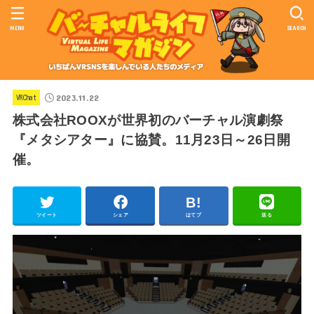
MENU
SEARCH
2023.11.22
VRChat
株式会社ROOXが世界初のバーチャル演劇祭
『メタシアター』に協賛。11月23日～26日開
催。
ツイート
シェア
はてブ
送る