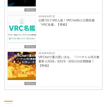
VRChat
2026年8月7日
公開7日で300人超！VRChat向け公開名鑑
「VRC名鑑」【寄稿】
VRChat
2026年8月4日
VRChatで夏の思い出を。『バーチャル河川敷
夏祭り2026』8月29・30日の2日間開催！
【寄稿】
VRChat