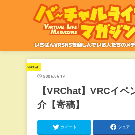
VRChat
2026.06.19
【VRChat】VRCイベ
介【寄稿】
ツイート
シェア