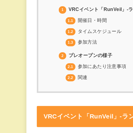
VRCイベント「RunVeil」
1
開催日・時間
1.1
タイムスケジュール
1.2
参加方法
1.3
プレオープンの様子
2
参加にあたり注意事項
2.1
関連
2.2
VRCイベント「RunVeil」-