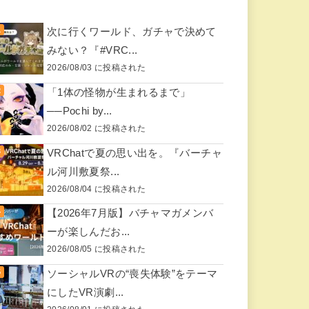
次に行くワールド、ガチャで決めて
みない？『#VRC...
2026/08/03 に投稿された
「1体の怪物が生まれるまで」
──Pochi by...
2026/08/02 に投稿された
VRChatで夏の思い出を。『バーチャ
ル河川敷夏祭...
2026/08/04 に投稿された
【2026年7月版】バチャマガメンバ
ーが楽しんだお...
2026/08/05 に投稿された
ソーシャルVRの“喪失体験”をテーマ
にしたVR演劇...