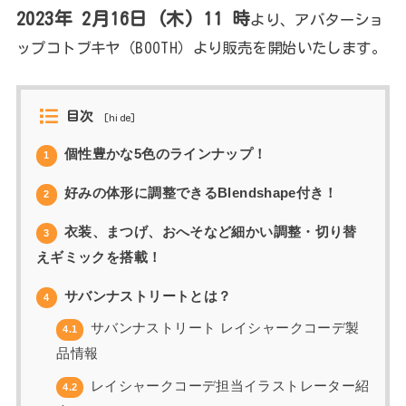
2023年 2月16日 (木) 11 時
より、アバターショ
ップコトブキヤ（BOOTH）より販売を開始いたします。
目次
[
hide
]
個性豊かな5色のラインナップ！
1
好みの体形に調整できるBlendshape付き！
2
衣装、まつげ、おへそなど細かい調整・切り替
3
えギミックを搭載！
サバンナストリートとは？
4
サバンナストリート レイシャークコーデ製
4.1
品情報
レイシャークコーデ担当イラストレーター紹
4.2