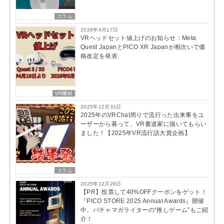
コラム
2026年4月17日
VRヘッドセット値上げのお知らせ：Meta
Quest JapanとPICO XR Japanが相次いで価
格改定を発表
VR機材
2025年12月31日
2025年のVRChat周りで流行った出来事をユ
ーザーから募って、VR書道家に描いてもらい
ました！【2025年VR流行語大賞企画】
コラム
2025年12月26日
【PR】投票して40%OFFクーポンをゲット！
『PICO STORE 2025 Annual Awards』開催
中。バチャマガライターの“推しゲーム”もご紹
介！