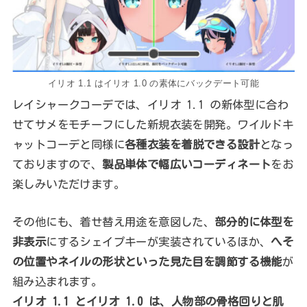
イリオ 1.1 はイリオ 1.0 の素体にバックデート可能
レイシャークコーデでは、イリオ 1.1 の新体型に合わ
せてサメをモチーフにした新規衣装を開発。ワイルドキ
ャットコーデと同様に
各種衣装を着脱できる設計
となっ
ておりますので、
製品単体で幅広いコーディネート
をお
楽しみいただけます。
その他にも、着せ替え用途を意図した、
部分的に体型を
非表示
にするシェイプキーが実装されているほか、
へそ
の位置やネイルの形状といった見た目を調節する機能
が
組み込まれます。
イリオ 1.1 とイリオ 1.0 は、人物部の骨格回りと肌