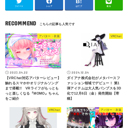
ツイート
シェア
はてブ
送る
RECOMMEND
アバター・衣装
VRChat
2023.04.22
2024.12.04
【VRChat対応アバターレビュー】
ダイアナ株式会社がメタバースフ
触れるスマホやオリジナルソング
ァッション領域でデビュー！ 第1
まで搭載!! VRライフがもっとも
弾アイテムは大人気パンプスを3D
っと楽しくなる『MOMO』ちゃん
化で12月6日（金）発売開始【寄
をご紹介
稿】
VRChat
アバター・衣装