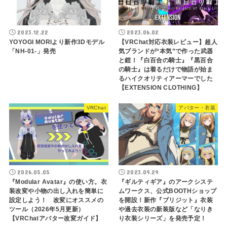
2023.12.22
2023.06.02
YOYOGI MORIより新作3Dモデル
【VRChat対応衣装レビュー】超人
「NH-01-」発売
気ブランドが“本気”で作った武器
と鎧！『白百合の騎士』『黒百合
の騎士』は着るだけで物語が始ま
るハイクオリティアーマーでした
【EXTENSION CLOTHING】
VRChat
アバター・衣装
2026.05.05
2023.09.29
『Modular Avatar』の使い方。衣
『ギルティギア』のアークシステ
装改変や小物の出し入れを簡単に
ムワークス、公式BOOTHショップ
設定しよう！ 改変にオススメの
を開設！新作『ブリジット』衣装
ツール（2026年5月更新）
や過去衣装の新装版など「なりき
【VRChatアバター改変ガイド】
り衣装シリーズ」を発売予定！