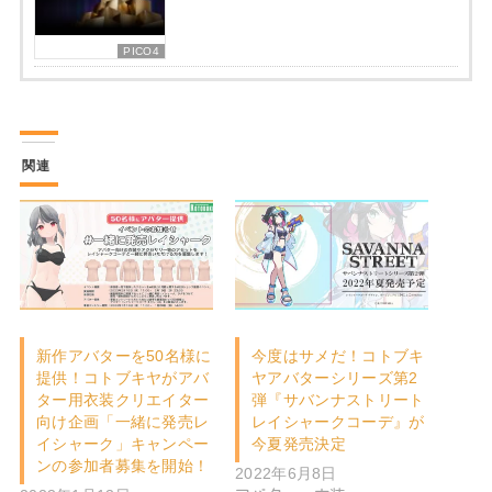
PICO4
関連
新作アバターを50名様に
今度はサメだ！コトブキ
提供！コトブキヤがアバ
ヤアバターシリーズ第2
ター⽤⾐装クリエイター
弾『サバンナストリート
向け企画「⼀緒に発売レ
レイシャークコーデ』が
イシャーク」キャンペー
今夏発売決定
ンの参加者募集を開始！
2022年6月8日