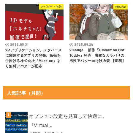
アバター・衣装
VRChat
2022.05.31
2025.09.26
xRアプリケーション、メタバース
xIIIange__新作『Cinnamon Hot
に関連するアプリの開発、販売を
Toddy』発売 豊富なカラバリの
手掛ける株式会社『Mark-on』よ
男性アバター向け秋衣装 【寄稿】
り無料アバターが配布
人気記事（月間）
オプション設定を見直して快適に。
『Virtual...