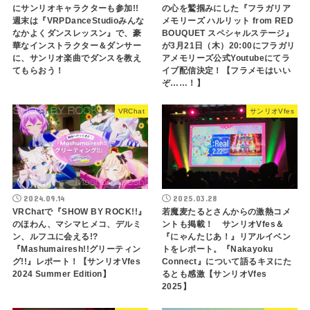
にサンリオキャラクターも参加!!
の心を鷲掴みにした『フラガリア
週末は『VRPDanceStudioみんな
メモリーズ ハルリット from RED
なかよくダンスレッスン』で、豪
BOUQUET スペシャルステージ』
華なインストラクター＆ダンサー
が3月21日（木）20:00にフラガリ
に、サンリオ楽曲でダンスを教え
アメモリーズ公式Youtubeにてラ
てもらおう！
イブ配信決定！【フラメモはいい
ぞ……！】
VRChat
サンリオVfes
2024.09.14
2025.03.28
VRChatで『SHOW BY ROCK!!』
若魔麦たるとさんからの激熱コメ
のほわん、マシマヒメコ、デルミ
ントも掲載！ サンリオVfes＆
ン、ルフユに会える!?
『にゃんたじあ！』リアルイベン
『Mashumairesh!!グリーティン
トをレポート。『Nakayoku
グ!!』レポート！【サンリオVfes
Connect』について語るキヌにた
2024 Summer Edition】
るとも感激【サンリオVfes
2025】