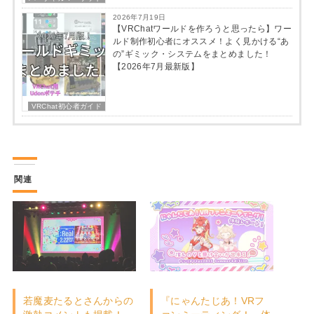
2026年7月19日
【VRChatワールドを作ろうと思ったら】ワー
ルド制作初心者にオススメ！よく見かける“あ
の”ギミック・システムをまとめました！
【2026年7月最新版】
VRChat初心者ガイド
関連
若魔麦たるとさんからの
『にゃんたじあ！VRフ