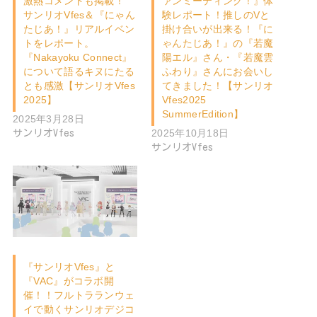
激熱コメントも掲載！
ァンミーティング！』体
サンリオVfes＆『にゃん
験レポート！推しのVと
たじあ！』リアルイベン
掛け合いが出来る！『に
トをレポート。
ゃんたじあ！』の『若魔
『Nakayoku Connect』
陽エル』さん・『若魔雲
について語るキヌにたる
ふわり』さんにお会いし
とも感激【サンリオVfes
てきました！【サンリオ
2025】
Vfes2025
SummerEdition】
2025年3月28日
2025年10月18日
サンリオVfes
サンリオVfes
『サンリオVfes』と
『VAC』がコラボ開
催！！フルトラランウェ
イで動くサンリオデジコ