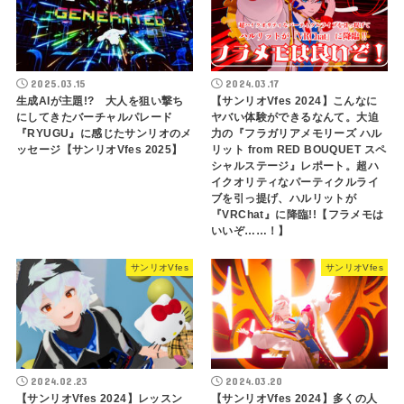
2025.03.15
2024.03.17
生成AIが主題!? 大人を狙い撃ち
【サンリオVfes 2024】こんなに
にしてきたバーチャルパレード
ヤバい体験ができるなんて。大迫
『RYUGU』に感じたサンリオのメ
力の『フラガリアメモリーズ ハル
ッセージ【サンリオVfes 2025】
リット from RED BOUQUET スペ
シャルステージ』レポート。超ハ
イクオリティなパーティクルライ
ブを引っ提げ、ハルリットが
『VRChat』に降臨!!【フラメモは
いいぞ……！】
サンリオVfes
サンリオVfes
2024.02.23
2024.03.20
【サンリオVfes 2024】レッスン
【サンリオVfes 2024】多くの人