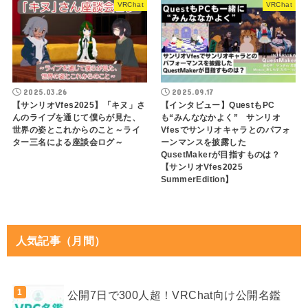
VRChat
VRChat
2025.03.26
2025.09.17
【サンリオVfes2025】「キヌ」さ
【インタビュー】QuestもPC
んのライブを通じて僕らが見た、
も“みんななかよく” サンリオ
世界の姿とこれからのこと～ライ
Vfesでサンリオキャラとのパフォ
ター三名による座談会ログ～
ーンマンスを披露した
QusetMakerが目指すものは？
【サンリオVfes2025
SummerEdition】
人気記事（月間）
公開7日で300人超！VRChat向け公開名鑑