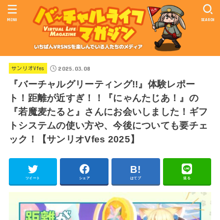
MENU
SEARCH
2025.03.08
サンリオVfes
『バーチャルグリーティング!!』体験レポー
ト！距離が近すぎ！！『にゃんたじあ！』の
『若魔麦たると』さんにお会いしました！ギフ
トシステムの使い方や、今後についても要チェ
ック！【サンリオVfes 2025】
ツイート
シェア
はてブ
送る