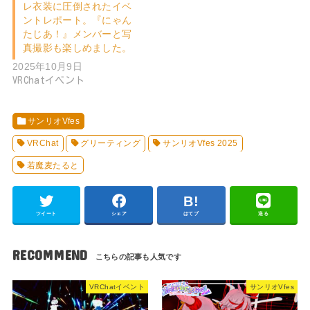
レ衣装に圧倒されたイベ
ントレポート。『にゃん
たじあ！』メンバーと写
真撮影も楽しめました。
2025年10月9日
VRChatイベント
サンリオVfes
VRChat
グリーティング
サンリオVfes 2025
若魔麦たると
ツイート
シェア
はてブ
送る
RECOMMEND
VRChatイベント
サンリオVfes