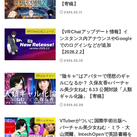
【寄稿】
2026.05.31
【VRChatアップデート情報】イ
VRChat公式ニュース
ンスタンス内アナウンスやGoogle
でのログインなどが追加
【2026.2.2】
2026.05.30
”陰キャ”はアバターで理想のギャ
VRカルチャー
ルになるか？ 久保友香×バーチャ
ル美少女ねむ 6.13 公開対談「人類
ギャル化論」【寄稿】
2026.05.28
VTuberがついに国際学術出版へ
VRカルチャー
バーチャル美少女ねむ・ミラ・大
山潤爾、IntechOpenで英語書籍を