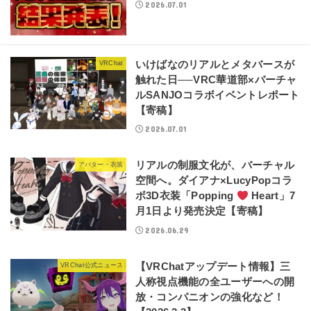
2026.07.01
いけばなのリアルとメタバースが
VRChat
触れた日──VRC華道部×バーチャ
ルSANJOコラボイベントレポート
【寄稿】
2026.07.01
リアルの制服文化が、バーチャル
アバター・衣装
空間へ。ダイアナ×LucyPopコラ
ボ3D衣装「Popping
Heart」7
月1日より発売決定【寄稿】
2026.06.29
【VRChatアップデート情報】三
VRChat公式ニュース
人称視点機能の全ユーザーへの開
放・コンパニオンの強化など！