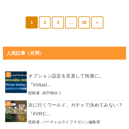
1
2
3
…
18
＞
人気記事（月間）
オプション設定を見直して快適に。
『Virtual...
投稿者:
由宇樹ゆう
次に行くワールド、ガチャで決めてみない？
『#VRC...
投稿者:
バーチャルライフマガジン編集部