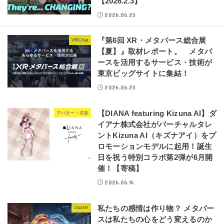
【2026.2.3】
2026.06.25
『第6回 XR・メタバース総合展
VRChat
【夏】』取材レポート。 メタバ
ースを活用するサービス・技術が
東京ビッグサイトに集結！
2026.06.25
【DIANA featuring Kizuna AI】ダ
アバター・衣装
イアナ株式会社がバーチャルタレ
ントKizuna AI（キズナアイ）をプ
ロモーションモデルに起用！誕生
日を祝う特別コラボ第2弾が6月開
催！【寄稿】
2026.06.14
私たちの感情は作り物？ メタバー
cluster
スは私たちの心をどう変えるのか