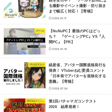
頼を受付中！ ワールド訪問によ
る撮影やイベント撮影・切り抜き
まで幅広く対応！【寄稿】
2026.07.17
【NuNuPC】最強のPCはどっ
VRChat
ち？ 『ゲーミングPC』VS『人
間PC』【PR】
2026.07.10
経産省、アバター国際規格発行を
VRカルチャー
発表！ VTuberねむ委員コメント
「日本発でアバターを規格化する
意義」【寄稿】
2026.07.06
第1回バチャマガコンテスト
VRChatイベント
2026 結果発表！