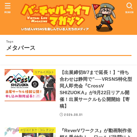
MENU
SEARCH
メタバース
【出展締切8/7まで延長！】“待ち
リアルイベント
合わせは静岡で”──VRSNS特化型
同人即売会『CrossV
SHIZUOKA』が9月22日リアル開
催！出展サークルも公開開始【寄
稿】
2026.08.01
『ReverVワークス』が動画制作依
クリエイター・コンテンツ