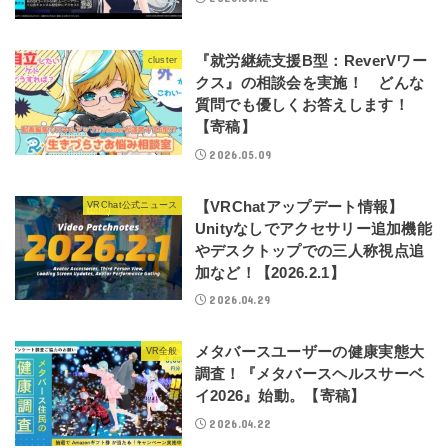
『就労継続支援B型：ReverVワー
cluster
クス』の相談会を実施！ どんな
質問でも優しくお答えします！
【寄稿】
2026.05.09
【VRChatアップデート情報】
VRChat公式ニュース
Unityなしでアクセサリー追加機能
やデスクトップでの三人称視点追
加など！【2026.2.1】
2026.04.29
メタバースユーザーの健康実態大
VR全般
調査！『メタバースヘルスサーベ
イ2026』始動。【寄稿】
2026.04.22