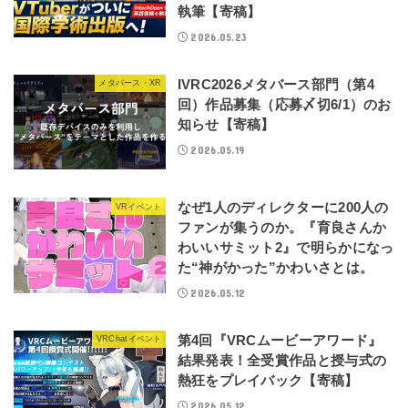
執筆【寄稿】
2026.05.23
IVRC2026メタバース部門（第4
メタバース・XR
回）作品募集（応募〆切6/1）のお
知らせ【寄稿】
2026.05.19
なぜ1人のディレクターに200人の
VRイベント
ファンが集うのか。『育良さんか
わいいサミット2』で明らかになっ
た“神がかった”かわいさとは。
2026.05.12
第4回『VRCムービーアワード』
VRChatイベント
結果発表！全受賞作品と授与式の
熱狂をプレイバック【寄稿】
2026.05.12