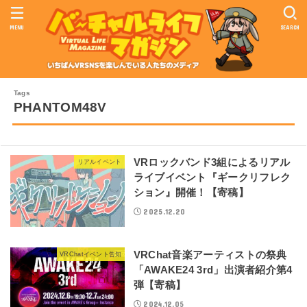
MENU
SEARCH
PHANTOM48V
VRロックバンド3組によるリアル
リアルイベント
ライブイベント『ギークリフレク
ション』開催！【寄稿】
2025.12.20
VRChat音楽アーティストの祭典
VRChatイベント告知
「AWAKE24 3rd」出演者紹介第4
弾【寄稿】
2024.12.05