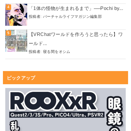
「1体の怪物が生まれるまで」──Pochi by...
投稿者:
バーチャルライフマガジン編集部
【VRChatワールドを作ろうと思ったら】ワ
ールド...
投稿者:
寝る間をオシム
ピックアップ