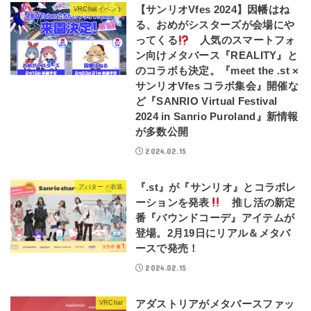
【サンリオVfes 2024】因幡はね
VRChatイベント
る、おめがシスターズが会場にや
ってくる
人気のスマートフォ
ン向けメタバース『REALITY』と
のコラボも決定。『meet the .st ×
サンリオVfes コラボ集会』開催な
ど『SANRIO Virtual Festival
2024 in Sanrio Puroland』新情報
が多数公開
2024.02.15
『.st』が『サンリオ』とコラボレ
アバター・衣装
ーションを発表
推し活の新定
番『バウンドコーデ』アイテムが
登場。2月19日にリアル＆メタバ
ースで発売！
2024.02.15
アダストリアがメタバースファッ
VRChat