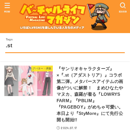
MENU
SEARCH
.st
『サンリオキャラクターズ』
アバター・衣装
×『.st（アダストリア）』コラボ
第二弾。メタバースアイテムの画
像がついに解禁！ まめひなたや
マヌカ、森羅が着る『LOWRYS
FARM』『PBLIM』
『PAGEBOY』がめちゃ可愛い。
本日より『StyMore』にて先行公
開も開始!!
2024.07.17