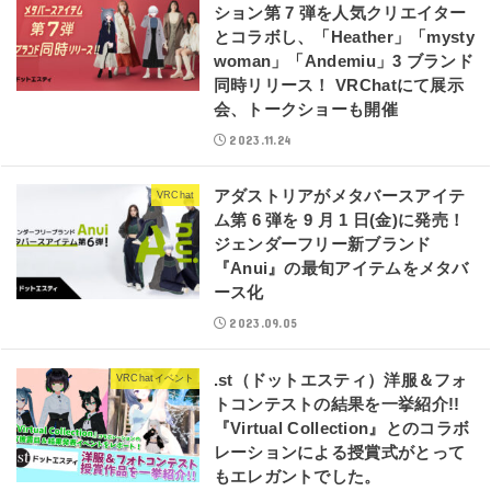
ション第 7 弾を人気クリエイター
とコラボし、「Heather」「mysty
woman」「Andemiu」3 ブランド
同時リリース！ VRChatにて展示
会、トークショーも開催
2023.11.24
アダストリアがメタバースアイテ
VRChat
ム第 6 弾を 9 月 1 日(金)に発売！
ジェンダーフリー新ブランド
『Anui』の最旬アイテムをメタバ
ース化
2023.09.05
.st（ドットエスティ）洋服＆フォ
VRChatイベント
トコンテストの結果を一挙紹介!!
『Virtual Collection』とのコラボ
レーションによる授賞式がとって
もエレガントでした。