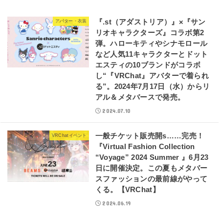
『.st（アダストリア）』×『サン
アバター・衣装
リオキャラクターズ』コラボ第2
弾。ハローキティやシナモロール
など人気11キャラクターとドット
エスティの10ブランドがコラボ
し“『VRChat』アバターで着られ
る”。2024年7月17日（水）からリ
アル＆メタバースで発売。
2024.07.10
一般チケット販売開s……完売！
VRChatイベント
『Virtual Fashion Collection
“Voyage” 2024 Summer 』6月23
日に開催決定。この夏もメタバー
スファッションの最前線がやって
くる。【VRChat】
2024.06.19