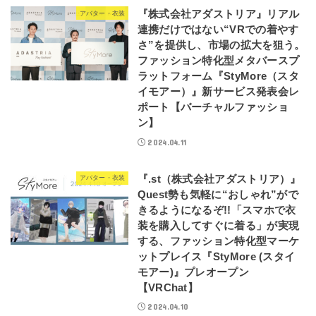
『株式会社アダストリア』リアル
アバター・衣装
連携だけではない“VRでの着やす
さ”を提供し、市場の拡大を狙う。
ファッション特化型メタバースプ
ラットフォーム『StyMore（スタ
イモアー）』新サービス発表会レ
ポート【バーチャルファッショ
ン】
2024.04.11
『.st（株式会社アダストリア）』
アバター・衣装
Quest勢も気軽に“おしゃれ”がで
きるようになるぞ!!「スマホで衣
装を購入してすぐに着る」が実現
する、ファッション特化型マーケ
ットプレイス『StyMore (スタイ
モアー)』プレオープン
【VRChat】
2024.04.10