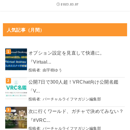
2023.03.07
人気記事（月間）
オプション設定を見直して快適に。
『Virtual...
投稿者:
由宇樹ゆう
公開7日で300人超！VRChat向け公開名鑑
「V...
投稿者:
バーチャルライフマガジン編集部
次に行くワールド、ガチャで決めてみない？
『#VRC...
投稿者:
バーチャルライフマガジン編集部