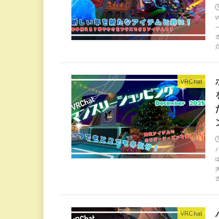
VRChat
VRChat