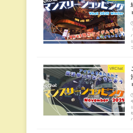
プ
VRChat