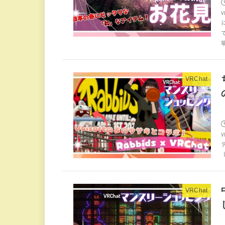
VRChat
『
VRChat