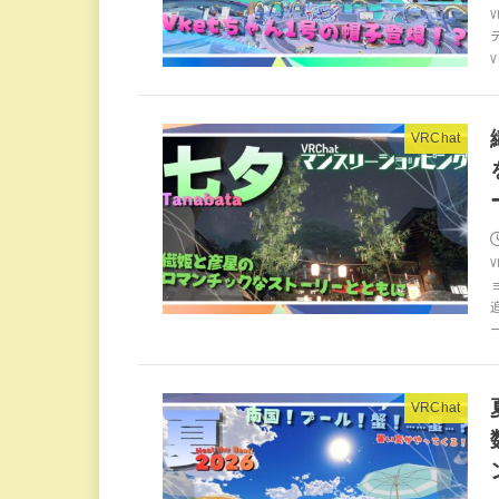
V
VRChat
VRChat