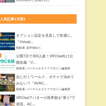
2026/08/05 に投稿された
人気記事(月間)
オプション設定を見直して快適に。
『Virtual...
投稿者:
由宇樹ゆう
公開7日で300人超！VRChat向け公
開名鑑「V...
投稿者:
バーチャルライフマガジン編集部
次に行くワールド、ガチャで決めて
みない？『#VRC...
投稿者:
バーチャルライフマガジン編集部
VRChatアバターの世界観を“香り”で
表現。AC...