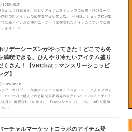
2025.12.31
VRChatは12月30日朝、新しいアイテムをショップに公開・VRC+ユーザ
ー向けの新アイテムの配布を開始しました。 今回は、ショップに追加
された新アイテムとVRC+ユーザーに配布されたアイテムについてご紹
介します！ N...
ホリデーシーズンがやってきた！どこでも冬
を満喫できる、ひんやり冷たいアイテム盛り
だくさん！【VRChat：マンスリーショッピ
ング】
2025.12.12
ハッピーホリデー！冬限定アイテムがやってきました！ バチャマガで
は、VRChat内で購入できる期間限定販売の限定(Exclusive)アイテムを
大体月に1度紹介しています。 「Shop(ショップ)」では、10月に追加
され...
バーチャルマーケットコラボのアイテム登