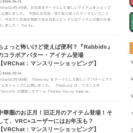
2026.04.15
VRChatは4月4日朝、お花見をテーマにした新しいアイテムをショップ
に公開しました。 今回はお花見・特に桜に絞ったテーマということ
で、今まさに花見の時期である日本にピッタリなアイテムの数々が登
場しました！ The Ap...
ちょっと怖いけど使えば便利？『Rabbids』
のコラボアバター・アイテム登場
【VRChat：マンスリーショッピング】
2026.03.16
VRChatは3月6日朝、『Rabbids』をテーマにした新しいアバターとアイ
テムをショップに公開しました。 『Rabbids』は、フランスの
Ubisoft』が開発したゲーム『Rayman Raving Rabbids...
中華圏のお正月！旧正月のアイテム登場！そ
して、VRC+ユーザーにはお年玉も？
【VRChat：マンスリーショッピング】