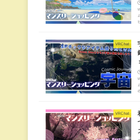
VRChat
VRChat