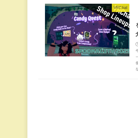
VRChat
な