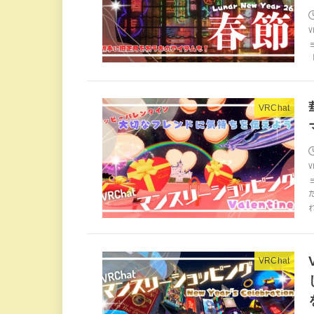
「
VRChat
VRChat