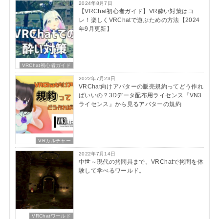
2024年8月7日
【VRChat初心者ガイド】VR酔い対策はコ
レ！楽しくVRChatで遊ぶための方法【2024
年9月更新】
VRChat初心者ガイド
2022年7月23日
VRChat向けアバターの販売規約ってどう作れ
ばいいの？3Dデータ配布用ライセンス『VN3
ライセンス』から見るアバターの規約
VRカルチャー
2022年7月14日
中世～現代の拷問具まで。VRChatで拷問を体
験して学べるワールド。
VRChatワールド