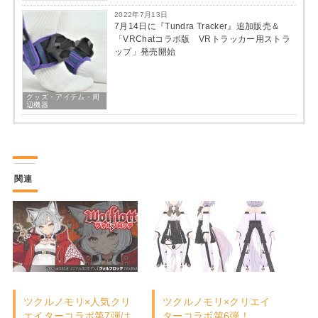
2022年7月13日
7月14日に『Tundra Tracker』追加販売＆
「VRChatコラボ版 VRトラッカー用ストラ
ップ」発売開始
グッズ・アイテム・周
辺機器
関連
ツクルノモリ×人気クリ
ツクルノモリ×クリエイ
エイターコラボ第7弾は
ターコラボ第6弾！