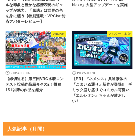
ルな印象と豊かな感情表現のギャ
blaze」大型アップデートを実施
ップが魅力。『風璃』は世界の色
を身に纏う【特別連載・VRChat対
応アバターレビュー】
VRChat
アバター・衣装
2023.09.06
2025.08.11
【締切迫る】第三回VRC水着コン
【PR】『ネメシス』共通素体の
テスト投稿作品紹介その2！投稿
『こまいぬ通り』新作が登場!! ギ
151以降の作品を紹介
ミック盛り盛りでコミカル可愛い
『エルシオン』ちゃんが愛おし
い！
人気記事（月間）