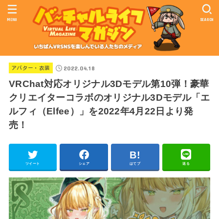
MENU
SEARCH
2022.04.18
アバター・衣装
VRChat対応オリジナル3Dモデル第10弾！豪華
クリエイターコラボのオリジナル3Dモデル「エ
ルフィ（Elfee）」を2022年4月22日より発
売！
ツイート
シェア
はてブ
送る