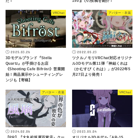
た！
150までの投稿を紹介！
VRChat
アバター・衣装
2025.03.26
2022.05.23
3Dモデルブランド『Stella
ツクルノモリVRChat対応オリジナ
Quartz』が手掛けるお店
ル3Dモデル第11弾「神結くれは
《Shooting Cafe Bifröst》営業開
（かむすび くれは）」が2022年5
始！商品展示やシューティングレ
月27日より発売！
ンジも【寄稿】
アバター・衣装
VRChat
2024.02.06
2023.05.04
【PR】『大丸松坂屋百貨店』クー
オリジナル3Dモデル「AR-15