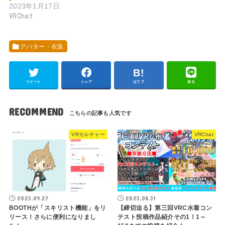
2023年1月17日
VRChat
アバター・衣装
ツイート
シェア
はてブ
送る
RECOMMEND
VRカルチャー
VRChat
2023.09.27
2023.08.31
BOOTHが「スキリスト機能」をリ
【締切迫る】第三回VRC水着コン
リース！さらに便利になりまし
テスト投稿作品紹介その1！1～