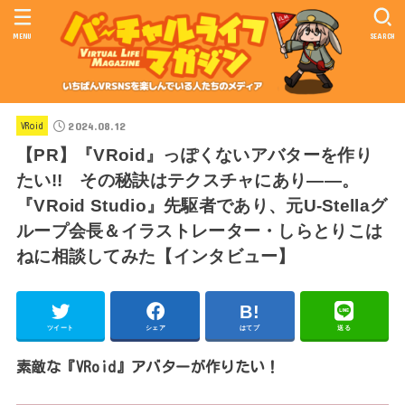
MENU
SEARCH
2024.08.12
VRoid
【PR】『VRoid』っぽくないアバターを作り
たい!! その秘訣はテクスチャにあり――。
『VRoid Studio』先駆者であり、元U-Stellaグ
ループ会長＆イラストレーター・しらとりこは
ねに相談してみた【インタビュー】
ツイート
シェア
はてブ
送る
素敵な『VRoid』アバターが作りたい！