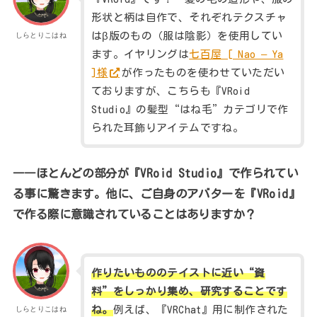
形状と柄は自作で、それぞれテクスチャ
はβ版のもの（服は陰影）を使用してい
しらとりこはね
ます。イヤリングは
七百屋 [ Nao – Ya
]様
が作ったものを使わせていただい
ておりますが、こちらも『VRoid
Studio』の髪型“はね毛”カテゴリで作
られた耳飾りアイテムですね。
――ほとんどの部分が『VRoid Studio』で作られてい
る事に驚きます。他に、ご自身のアバターを『VRoid』
で作る際に意識されていることはありますか？
作りたいもののテイストに近い“資
料”をしっかり集め、研究することです
ね。
例えば、『VRChat』用に制作された
しらとりこはね