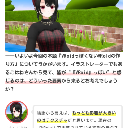
――いよいよ今回の本題『VRoidっぽくないVRoidの作
り方』についてうかがいます。イラストレーターでもあ
るこはねさんから見て、
皆が“『VRoid』っぽい”と感
じるのは、どういった要素
から来るとお考えでしょう
か？
結論から言えば、
もっとも影響が大きい
のはテクスチャ
だと思います。現在の
『VRoid』で用意されている初期のテクス
しらとりこはね