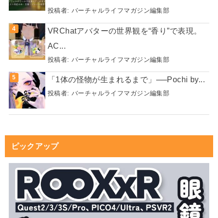
2023.05.11
2024.11.26
【コラム連載】バチャマガ交換日
メタバース番組を放送中のVTuber
記、2ページめ。【伊達焼き屋編】
グループが原宿に登場！？ 「まだ
ナニのPOP UP SHOP」が期間限
定でオープン！【寄稿】
アバター・衣装
エンタメ
2025.08.24
2025.06.11
カッコいいネーミングの衣装を語
【フォロワー1万人＆法人化記念】
り合おう
1万秒でどこまで行くことが出来る
のか？？
VRChatイベント
VRChat