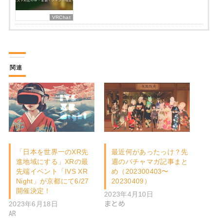
設立：2017年8月9日
事業内容：VR/AR/MRコンテンツ企画開発
所在地：東京都豊島区
コーポレートページ：
https://corp.vark.co.jp/
参考：
プレスリリース
投稿者プロフィール
バーチャルライフマガジン編集部
最新の投稿
この著者の記事一覧
2026年8月7日
DJイベント MYSTICVol.14の開催告知！【寄