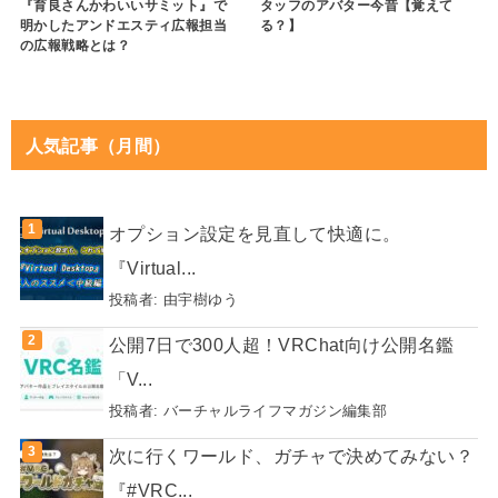
ツイート
シェア
はてブ
送る
RECOMMEND
エンタメ
エンタメ
2021.03.04
2023.08.04
VTuberバラエティー番組『超人女
「千本桜の3Dライブ」撮影会 等
子戦士 ガリベンガーV』で小峠教
身大の初音ミクのパフォーマンス
官の256ポリゴンモデルが登場！モ
を新潟で開催！
デル制作はzen氏
エンタメ
cluster