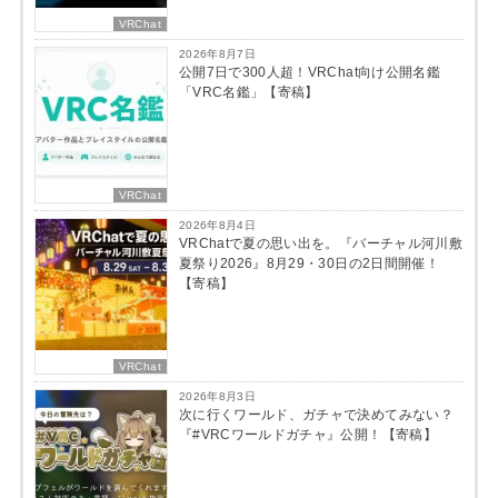
「VARK」はバーチャルイベントを楽しめるサービスで
す。
ライブイベントでは、ハイクオリティかつ多種多様なス
テージで歌って踊るアーティスト達の世界を、目の前で
体感することができます。
バーチャルならではの可能性を存分に活かした最高の体
験を、様々なコンテンツでお届けします。
・VARK公式
Twitter:
https://twitter.com/VarkOfficial
■会社概要
会社：株式会社VARK
代表：加藤卓也