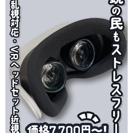
2025.06.04
2024.11.17
VRユーザーの心に響く広告を。
【初期のアバター】バチャマガス
『育良さんかわいいサミット』で
タッフのアバター今昔【覚えて
明かしたアンドエスティ広報担当
る？】
の広報戦略とは？
人気記事（月間）
オプション設定を見直して快適に。
『Virtual...
投稿者:
由宇樹ゆう
公開7日で300人超！VRChat向け公開名鑑
「V...
投稿者:
バーチャルライフマガジン編集部