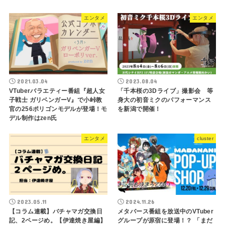
次に行くワールド、ガチャで決めてみない？
『#VRCワールドガチャ』公開！【寄稿】
VRChat
関連
「日本を世界一のXR先
最近何があったっけ？先
進地域にする」XRの最
週のバチャマガ記事まと
先端イベント「IVS XR
め（202300403〜