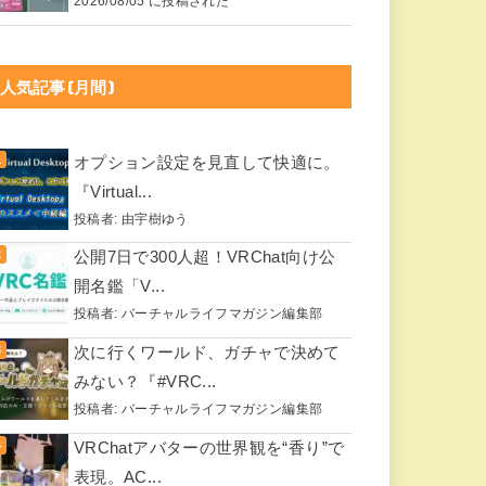
2026/08/05 に投稿された
人気記事(月間)
オプション設定を見直して快適に。
『Virtual...
投稿者:
由宇樹ゆう
公開7日で300人超！VRChat向け公
開名鑑「V...
投稿者:
バーチャルライフマガジン編集部
次に行くワールド、ガチャで決めて
みない？『#VRC...
投稿者:
バーチャルライフマガジン編集部
VRChatアバターの世界観を“香り”で
表現。AC...