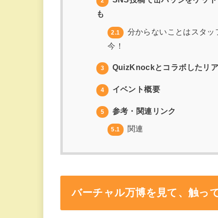
2
も
分からないことはスタッ
2.1
今！
QuizKnockとコラボした
3
イベント概要
4
参考・関連リンク
5
関連
5.1
バーチャル万博を見て、触っ