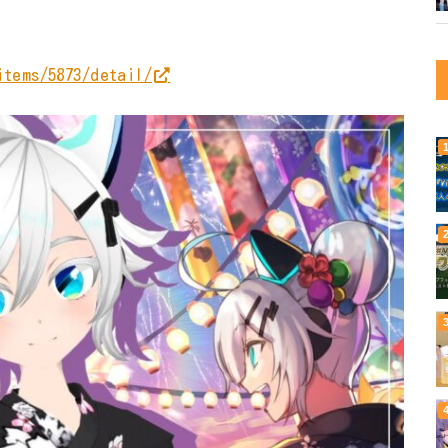
items/5873/detail/