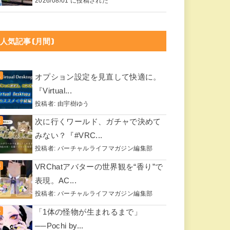
2026/08/01 に投稿された
人気記事(月間)
オプション設定を見直して快適に。
『Virtual...
投稿者:
由宇樹ゆう
次に行くワールド、ガチャで決めて
みない？『#VRC...
投稿者:
バーチャルライフマガジン編集部
VRChatアバターの世界観を“香り”で
表現。AC...
投稿者:
バーチャルライフマガジン編集部
「1体の怪物が生まれるまで」
──Pochi by...