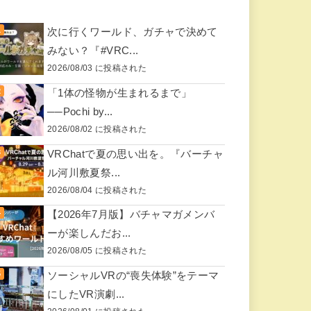
次に行くワールド、ガチャで決めて
みない？『#VRC...
2026/08/03 に投稿された
「1体の怪物が生まれるまで」
──Pochi by...
2026/08/02 に投稿された
VRChatで夏の思い出を。『バーチャ
ル河川敷夏祭...
2026/08/04 に投稿された
【2026年7月版】バチャマガメンバ
ーが楽しんだお...
2026/08/05 に投稿された
ソーシャルVRの“喪失体験”をテーマ
にしたVR演劇...