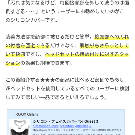
「汚れは気になるけど、毎回接顔部を外して洗うのは面
倒すぎる……」というユーザーにお勧めしたいのがこ
のシリコンカバーです。
装着方法は接顔部に被せるだけと簡単。
接顔部への汚れ
の付着を回避できる
だけでなく、
肌触りもさらっとして
いて快適
ですし、
ヘッドセットの締め付けに対するクッ
ション
の効果も期待できます。
この後紹介する★★★の商品に比べると安価でもあり、
VRヘッドセットを使用しているすべてのユーザーに検討
してみてほしい一品であるといえるでしょう。
ROOX Online
シリコン・フェイスカバー for Quest 3
https://shop.roox.jp/product/yhdsfcmq3/
Meta Quest 3用 シリコン・フェイスカバー。汗などによるHMD接顔部の汚れを