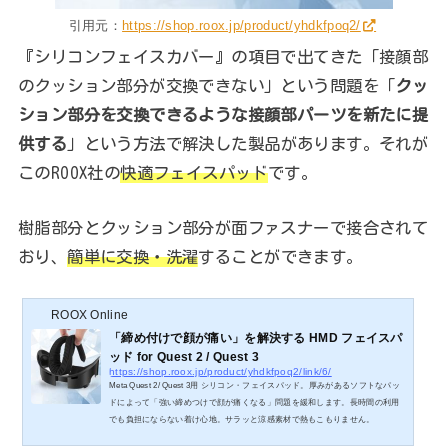
引用元：
https://shop.roox.jp/product/yhdkfpoq2/
『シリコンフェイスカバー』の項目で出てきた「接顔部
のクッション部分が交換できない」という問題を「
クッ
ション部分を交換できるような接顔部パーツを新たに提
供する
」という方法で解決した製品があります。それが
このROOX社の
快適フェイスパッド
です。
樹脂部分とクッション部分が面ファスナーで接合されて
おり、
簡単に交換・洗濯
することができます。
ROOX Online
「締め付けで顔が痛い」を解決する HMD フェイスパ
ッド for Quest 2 / Quest 3
https://shop.roox.jp/product/yhdkfpoq2/link/6/
Meta Quest 2/ Quest 3用 シリコン・フェイスパッド。厚みがあるソフトなパッ
ドによって「強い締めつけで顔が痛くなる」問題を緩和します。長時間の利用
でも負担にならない着け心地。サラッと涼感素材で熱もこもりません。