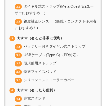
ダイヤル式ストラップ(Meta Quest 3/2ユー
2.2
ザーにおすすめ！）
視度補正レンズ （眼鏡・コンタクト使用者
2.3
におすすめ！）
★★☆（有ると非常に便利）
3
バッテリー付きダイヤル式ストラップ
3.1
USBケーブル(Type-C)（PD対応）
3.2
頭頂部用ストラップ
3.3
快適フェイスパッド
3.4
シリコンコントローラーカバー
3.5
★☆☆（有ったら便利）
4
充電スタンド
4.1