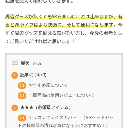
独断を交えて紹介していきます。
周辺グッズが無くてもVRを楽しむことは出来ますが、有
るとVRライフはより快適に、そして便利になります
。今
すぐ周辺グッズを揃える気がない方も、今後の参考とし
てご覧いただければと思います！
目次
[
hide
]
記事について
1
おすすめ度について
1.1
一部商品の使用レビューについて
1.2
★★★（必須級アイテム）
2
シリコンフェイスカバー （VRヘッドセッ
2.1
トの接顔部の汚れが気になる人におすすめ！）