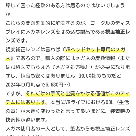
燥して困った経験のある方は居るのではないでしょう
か。
これらの問題を劇的に解決するのが、ゴーグルのディス
プレイにメガネレンズをはめ込む製品である
視度補正レ
ンズです
。
視度補正レンズは言わば『
VRヘッドセット専用のメガ
ネ
』であるので、購入の際にはメガネの度数情報（また
は眼科医でもらえる『メガネ処方箋』）が必要になりま
すし、値段も安くはありません（ROOX社のものだと
2024年９月時点で6,880円～）
ですが、
それだけの手間と出費をかける価値がこのアイ
テムにはあります
。本当にVRライフにおけるQOL（生活
の質）が大きく変わったと言って良いほどに、装着時の
快適性が違います。
メガネ使用者の一人として、筆者からも視度補正レンズ