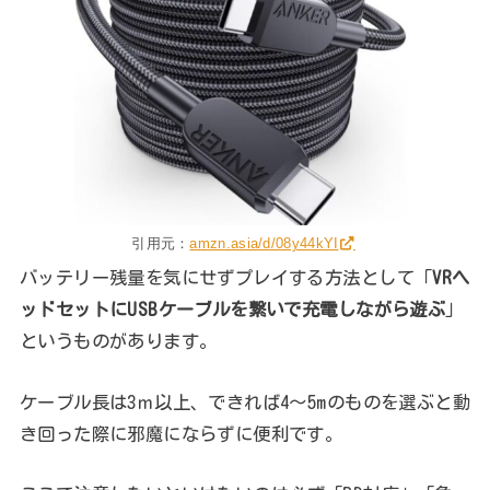
引用元：
amzn.asia/d/08y44kYI
バッテリー残量を気にせずプレイする方法として「
VRヘ
ッドセットにUSBケーブルを繋いで充電しながら遊ぶ
」
というものがあります。
ケーブル長は3ｍ以上、できれば4〜5mのものを選ぶと動
き回った際に邪魔にならずに便利です。