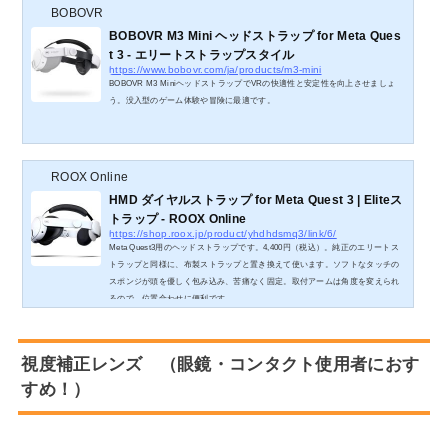
BOBOVR
BOBOVR M3 Mini ヘッドストラップ for Meta Ques
t 3 - エリートストラップスタイル
https://www.bobovr.com/ja/products/m3-mini
BOBOVR M3 MiniヘッドストラップでVRの快適性と安定性を向上させましょ
う。没入型のゲーム体験や冒険に最適です。
ROOX Online
HMD ダイヤルストラップ for Meta Quest 3 | Eliteス
トラップ - ROOX Online
https://shop.roox.jp/product/yhdhdsmq3/link/6/
Meta Quest3用のヘッドストラップです。4,400円（税込）。純正のエリートス
トラップと同様に、布製ストラップと置き換えて使います。ソフトなタッチの
スポンジが頭を優しく包み込み、苦痛なく固定。取付アームは角度を変えられ
るので、位置合わせに便利です。
視度補正レンズ （眼鏡・コンタクト使用者におす
すめ！）