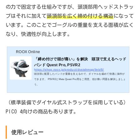
の力で固定する仕組みですが、頭頂部用ヘッドストラッ
プはそれに加えて
頭頂部を広く締め付ける構造
になって
います。このことでゴーグルの重量を支える面積が広く
なり、快適性が向上します。
ROOX Online
「締め付けで頭が痛い」を解決 頭頂で支えるヘッド
バンド Quest Pro, PSVR2
https://shop.roox.jp/product/dvstshmqp/link/6/
頭頂部に配置したバンドが重量を支えるので、ダイヤルを緩めて快適に操作が
できます。 PSVR2とMeta Quest Pro用をご用意。頭が痛い問題を解決しましょ
う。
（標準装備でダイヤル式ストラップを採用している）
PICO 4向けの商品もあります。
使用レビュー