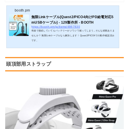
booth.pm
無限Linkケーブル[Quest2/PICO4向けPD給電対応5
mUSBケーブル] - 129製作所 - BOOTH
https://booth.pm/ja/items/4867830
有線で接続していてもバッテリーがジワジワ減ってしまう...そんな経験ありま
せんか？ 無限Linkケーブルなら解決します！ Quest2/PICO4での動作確認済み
です。
頭頂部用ストラップ