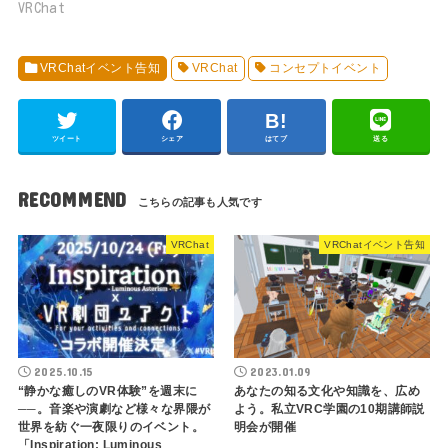
VRChat
VRChatイベント告知
VRChat
コンセプトイベント
ツイート
シェア
はてブ
送る
RECOMMEND
VRChat
VRChatイベント告知
2025.10.15
2023.01.09
“静かな癒しのVR体験”を週末に
あなたの知る文化や知識を、広め
──。音楽や演劇など様々な界隈が
よう。私立VRC学園の10期講師説
世界を紡ぐ一夜限りのイベント。
明会が開催
「Inspiration: Luminous