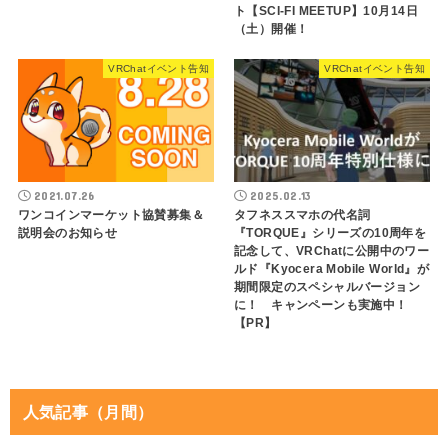
ト【SCI-FI MEETUP】10月14日
（土）開催！
VRChatイベント告知
VRChatイベント告知
2021.07.26
2025.02.13
ワンコインマーケット協賛募集＆
タフネススマホの代名詞
説明会のお知らせ
『TORQUE』シリーズの10周年を
記念して、VRChatに公開中のワー
ルド『Kyocera Mobile World』が
期間限定のスペシャルバージョン
に！ キャンペーンも実施中！
【PR】
人気記事（月間）