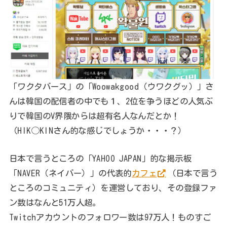
「ワクタバース」の「Woowakgood（ウワクグッ）」さ
んは韓国の配信者の中でも１、2位を争うほどの人気ぶ
りで韓国のV界隈からは超有名人なんだとか！
（HIK◯KINさん的な感じでしょうか・・・？）
日本で言うところの「YAHOO JAPAN」的な掲示板
「NAVER（ネイバー）」の代表的
カフェ
（日本で言う
ところのコミュニティ）を運営しており、その登録ファ
ン数はなんと51万人超。
Twitchアカウントのフォロワー数は97万人！ものすご