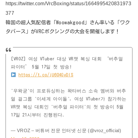
https://twitter.com/VrcBoxing/status/1664995420831973
377
韓国の超人気配信者「Woowakgood」さん率いる「ワク
タバース」がVRCボクシングの大会を開催します！
[VROZ] 여성 VTuber 대상 VR챗 복싱 대회 ‘버추얼
파이터’ 5월 17일 첫 방송!
https://t.co/jU604GvDIS
'우왁굳'이 프로듀싱하는 왁타버스 소속 멤버와 버추
얼 걸그룹 '이세계 아이돌', 여성 VTuber가 참가하는
VR챗 복싱 대회인 '버추얼 파이터'의 첫 방송이 5월
17일 21시부터 진행된다.
— VROZ – 버튜버 전문 인터넷 신문 (@vroz_official)