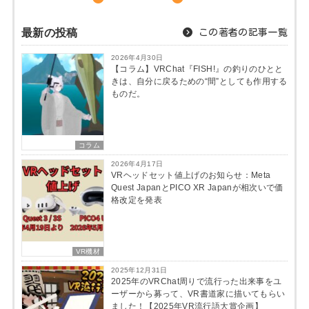
最新の投稿
この著者の記事一覧
2026年4月30日
【コラム】VRChat『FISH!』の釣りのひとと
きは、自分に戻るための“間”としても作用する
ものだ。
コラム
2026年4月17日
VRヘッドセット値上げのお知らせ：Meta
Quest JapanとPICO XR Japanが相次いで価
格改定を発表
VR機材
2025年12月31日
2025年のVRChat周りで流行った出来事をユ
ーザーから募って、VR書道家に描いてもらい
ました！【2025年VR流行語大賞企画】