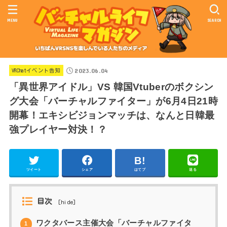
MENU
SEARCH
2023.06.04
VRChatイベント告知
「異世界アイドル」VS 韓国Vtuberのボクシン
グ大会「バーチャルファイター」が6月4日21時
開幕！エキシビジョンマッチは、なんと日韓最
強プレイヤー対決！？
ツイート
シェア
はてブ
送る
目次
[
hide
]
ワクタバース主催大会「バーチャルファイタ
1