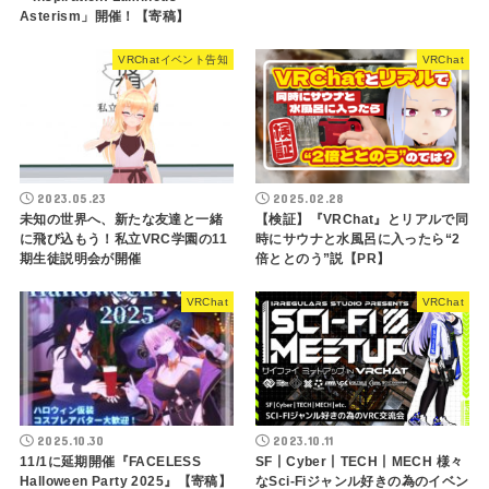
Asterism」開催！【寄稿】
VRChatイベント告知
VRChat
2023.05.23
2025.02.28
未知の世界へ、新たな友達と一緒
【検証】『VRChat』とリアルで同
に飛び込もう！私立VRC学園の11
時にサウナと水風呂に入ったら“2
期生徒説明会が開催
倍ととのう”説【PR】
VRChat
VRChat
2025.10.30
2023.10.11
11/1に延期開催『FACELESS
SF丨Cyber丨TECH丨MECH 様々
Halloween Party 2025』【寄稿】
なSci-Fiジャンル好きの為のイベン