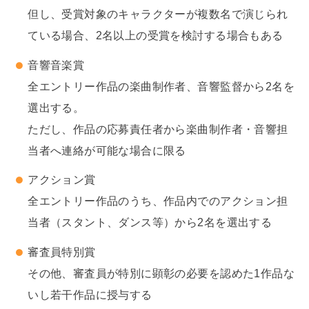
但し、受賞対象のキャラクターが複数名で演じられ
ている場合、2名以上の受賞を検討する場合もある
音響音楽賞
全エントリー作品の楽曲制作者、音響監督から2名を
選出する。
ただし、作品の応募責任者から楽曲制作者・音響担
当者へ連絡が可能な場合に限る
アクション賞
全エントリー作品のうち、作品内でのアクション担
当者（スタント、ダンス等）から2名を選出する
審査員特別賞
その他、審査員が特別に顕彰の必要を認めた1作品な
いし若干作品に授与する