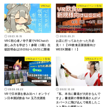
VRChat
VRChatイベント告知
2023.10.15
2020.05.31
VRC初心者ノ寺子屋でVRChatの
お店に行ってみたかった方必
楽しみ方を学ぼう！参期（3期）生
見！！【VR飲食店新規様向け
徒説明会は10/28から10/31に開催
WEEK開催！！】
VRChatイベント告知
VRカルチャー
2020.08.22
2022.12.08
VRで日本酒を飲み比べ！オンライ
「私、本当に書道が大好きなんで
ン日本酒試飲会 for 玉乃光酒造
すよ」書道家の青柳美扇さんがメ
タバースに飛び込んで発見したこ
とと新たな挑戦とは。