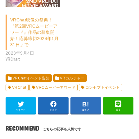
VRChat映像の祭典！
『第2回VRCムービーア
ワード』作品の募集開
始！応募締切2024年1月
31日まで！
2023年9月4日
VRChat
VRChatイベント告知
VRカルチャー
VRChat
VRCムービーアワード
コンセプトイベント
ツイート
シェア
はてブ
送る
RECOMMEND