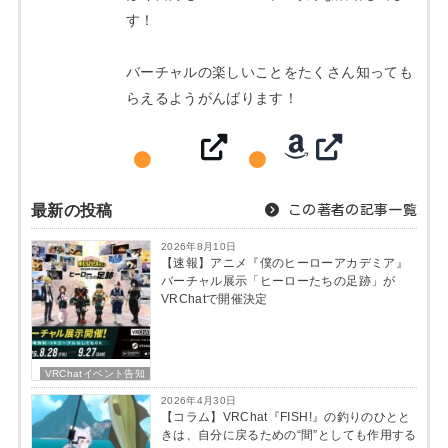
す！
バーチャルの楽しいことをたくさん知っても
らえるようがんばります！
最新の投稿
この著者の記事一覧
2026年8月10日
【速報】アニメ『僕のヒーローアカデミア』
バーチャル展示「ヒーローたちの足跡」が
VRChatで開催決定
VRChatイベント告知
2026年4月30日
【コラム】VRChat『FISH!』の釣りのひとと
きは、自分に戻るための“間”としても作用する