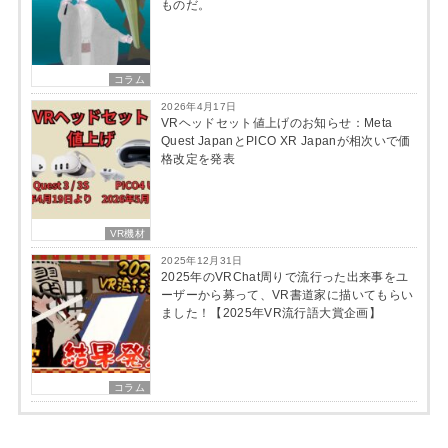
ものだ。
コラム
2026年4月17日
VRヘッドセット値上げのお知らせ：Meta
Quest JapanとPICO XR Japanが相次いで価
格改定を発表
VR機材
2025年12月31日
2025年のVRChat周りで流行った出来事をユ
ーザーから募って、VR書道家に描いてもらい
ました！【2025年VR流行語大賞企画】
コラム