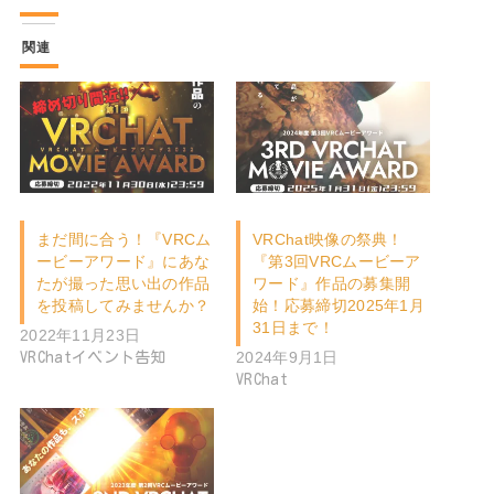
関連
まだ間に合う！『VRCム
VRChat映像の祭典！
ービーアワード』にあな
『第3回VRCムービーア
たが撮った思い出の作品
ワード』作品の募集開
を投稿してみませんか？
始！応募締切2025年1月
31日まで！
2022年11月23日
2024年9月1日
VRChatイベント告知
VRChat