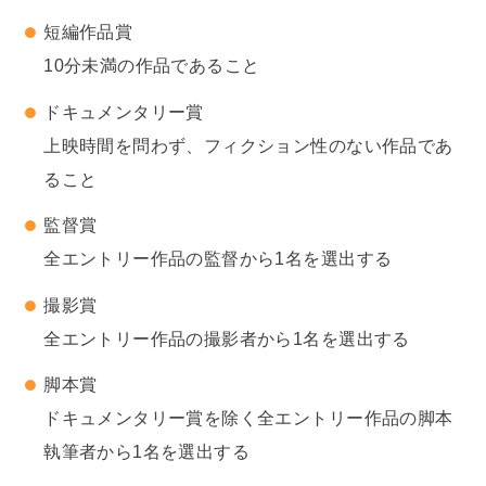
短編作品賞
10分未満の作品であること
ドキュメンタリー賞
上映時間を問わず、フィクション性のない作品であ
ること
監督賞
全エントリー作品の監督から1名を選出する
撮影賞
全エントリー作品の撮影者から1名を選出する
脚本賞
ドキュメンタリー賞を除く全エントリー作品の脚本
執筆者から1名を選出する