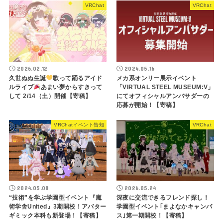
VRChat
VRChat
2026.02.12
2024.05.16
久世ぬぬ生誕
歌って踊るアイド
メカ系オンリー展示イベント
ルライブ
あまい夢からすきって
「VIRTUAL STEEL MUSEUM:V」
して 2/14（土）開催【寄稿】
にてオフィシャルアンバサダーの
応募が開始！【寄稿】
VRChatイベント告知
VRChat
2024.05.08
2026.05.24
“技術”を学ぶ学園型イベント『魔
深夜に交流できるフレンド探し！
術学舎United』3期開校！アバター
学園型イベント｢まよなかキャンパ
ギミック本科も新登場！【寄稿】
ス｣第一期開校！【寄稿】