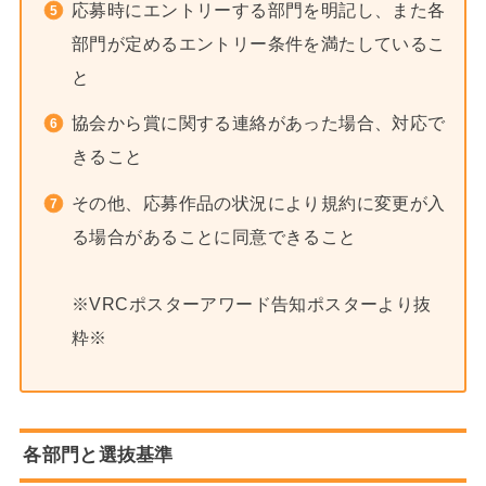
応募時にエントリーする部門を明記し、また各
部門が定めるエントリー条件を満たしているこ
と
協会から賞に関する連絡があった場合、対応で
きること
その他、応募作品の状況により規約に変更が入
る場合があることに同意できること
※VRCポスターアワード告知ポスターより抜
粋※
各部門と選抜基準