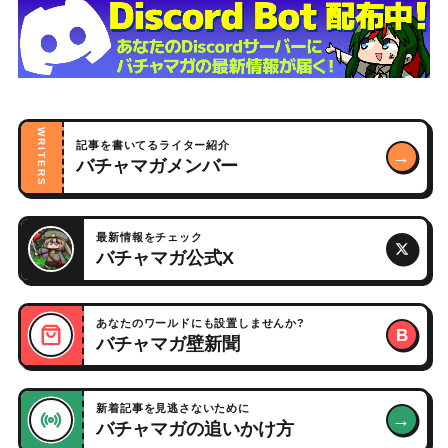
WRITERS
記事を書いてるライター紹介
→
バチャマガメンバー
最新情報をチェック
バチャマガ公式X
あなたのワールドにも設置しませんか?
B
バチャマガ壁新聞
新着記事を見逃さないために
→
バチャマガの追いかけ方