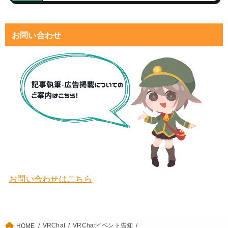
お問い合わせ
お問い合わせはこちら
VRChat
VRChatイベント告知
HOME