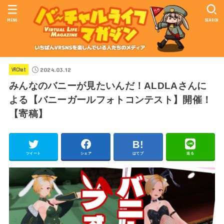
MENU
SEARCH
2024.03.12
VRChat
みんなのバニーが見たいんだ！ALDLAさんに
よる【バニーガールフォトコンテスト】開催！
【寄稿】
ツイート
シェア
はてブ
送る