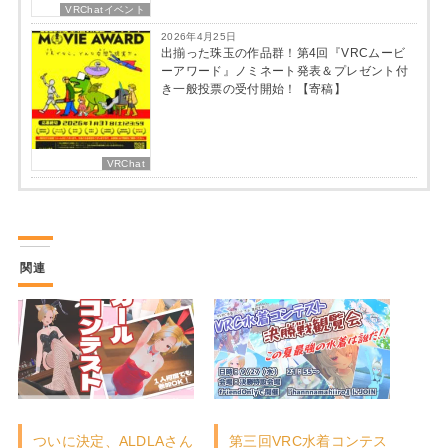
VRChatイベント
2026年4月25日
出揃った珠玉の作品群！第4回『VRCムービ
ーアワード』ノミネート発表＆プレゼント付
き一般投票の受付開始！【寄稿】
VRChat
関連
ついに決定、ALDLAさん
第三回VRC水着コンテス