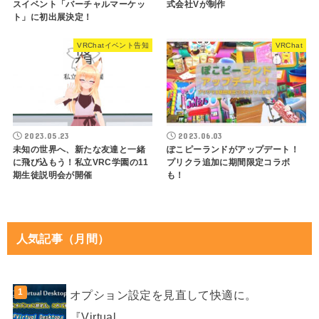
スイベント「バーチャルマーケッ
式会社Vが制作
ト」に初出展決定！
VRChatイベント告知
VRChat
2023.05.23
2023.06.03
未知の世界へ、新たな友達と一緒
ぽこピーランドがアップデート！
に飛び込もう！私立VRC学園の11
プリクラ追加に期間限定コラボ
期生徒説明会が開催
も！
人気記事（月間）
オプション設定を見直して快適に。
『Virtual...