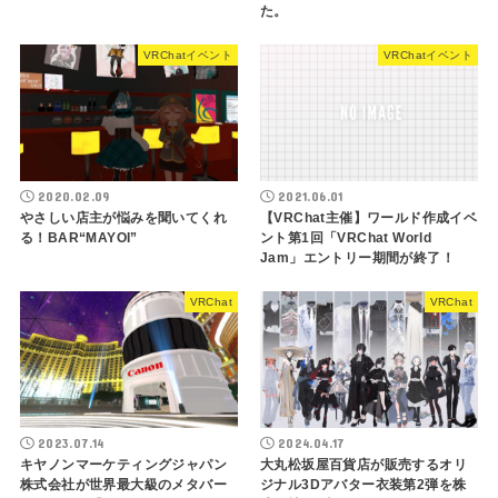
た。
VRChatイベント
VRChatイベント
2020.02.09
2021.06.01
やさしい店主が悩みを聞いてくれ
【VRChat主催】ワールド作成イベ
る！BAR“MAYOI”
ント第1回「VRChat World
Jam」エントリー期間が終了！
VRChat
VRChat
2023.07.14
2024.04.17
キヤノンマーケティングジャパン
大丸松坂屋百貨店が販売するオリ
株式会社が世界最大級のメタバー
ジナル3Dアバター衣装第2弾を株