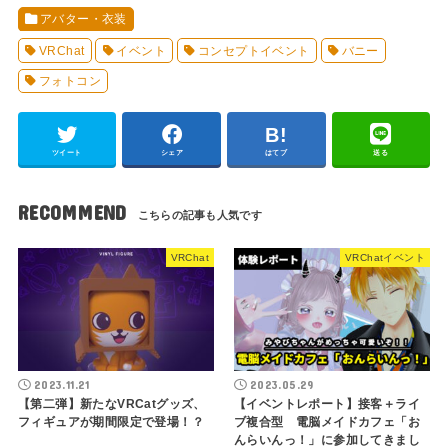
アバター・衣装
VRChat
イベント
コンセプトイベント
バニー
フォトコン
ツイート
シェア
はてブ
送る
RECOMMEND
VRChat
VRChatイベント
2023.11.21
2023.05.29
【第二弾】新たなVRCatグッズ、
【イベントレポート】接客＋ライ
フィギュアが期間限定で登場！？
ブ複合型 電脳メイドカフェ「お
んらいんっ！」に参加してきまし