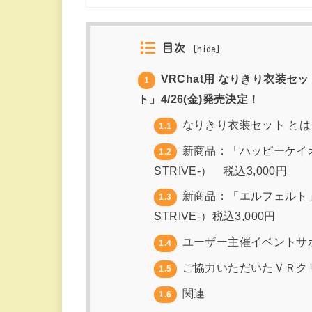
目次
[
hide
]
VRChat用 なりきり衣装
1
ト」4/26(金)発売決定！
なりきり衣装セット とは
1.1
新商品：「ハッピーケイオス
1.2
STRIVE-） 税込3,000円
新商品：「エルフェルト」な
1.3
STRIVE-）税込3,000円
ユーザー主催イベントサ
1.4
ご協力いただいたＶＲク
1.5
関連
1.6