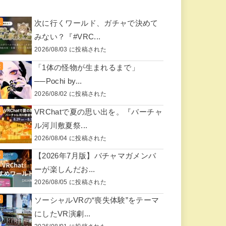
次に行くワールド、ガチャで決めて
みない？『#VRC...
2026/08/03 に投稿された
「1体の怪物が生まれるまで」
──Pochi by...
2026/08/02 に投稿された
VRChatで夏の思い出を。『バーチャ
ル河川敷夏祭...
2026/08/04 に投稿された
【2026年7月版】バチャマガメンバ
ーが楽しんだお...
2026/08/05 に投稿された
ソーシャルVRの“喪失体験”をテーマ
にしたVR演劇...