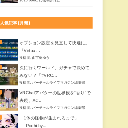
2026/08/01 に投稿された
人気記事(月間)
オプション設定を見直して快適に。
『Virtual...
投稿者:
由宇樹ゆう
次に行くワールド、ガチャで決めて
みない？『#VRC...
投稿者:
バーチャルライフマガジン編集部
VRChatアバターの世界観を“香り”で
表現。AC...
投稿者:
バーチャルライフマガジン編集部
「1体の怪物が生まれるまで」
──Pochi by...