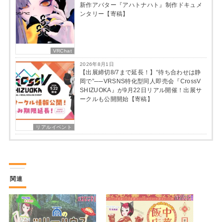
新作アバター『アハトナハト』制作ドキュメ
ンタリー【寄稿】
VRChat
2026年8月1日
【出展締切8/7まで延長！】“待ち合わせは静
岡で”──VRSNS特化型同人即売会『CrossV
SHIZUOKA』が9月22日リアル開催！出展サ
ークルも公開開始【寄稿】
リアルイベント
関連