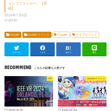
ャンプファイヤー」【寄
稿】
2024年7月6日
cluster
cluster
clusterイベント
Cluster
ライブイベント
ツイート
シェア
はてブ
送る
RECOMMEND
AR
clusterイベント
2023.12.15
2021.03.25