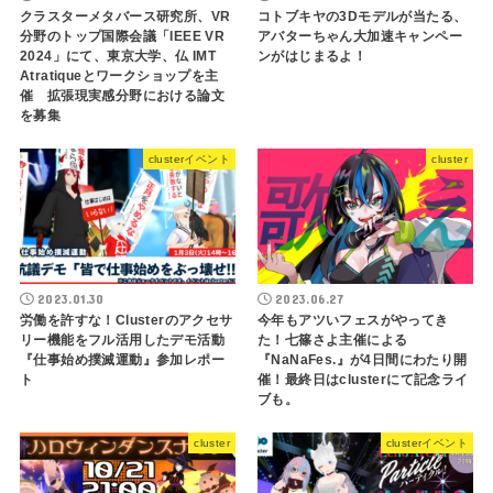
クラスターメタバース研究所、VR
コトブキヤの3Dモデルが当たる、
分野のトップ国際会議「IEEE VR
アバターちゃん大加速キャンペー
2024」にて、東京大学、仏 IMT
ンがはじまるよ！
Atratiqueとワークショップを主
催 拡張現実感分野における論文
を募集
clusterイベント
cluster
2023.01.30
2023.06.27
労働を許すな！Clusterのアクセサ
今年もアツいフェスがやってき
リー機能をフル活用したデモ活動
た！七篠さよ主催による
『仕事始め撲滅運動』参加レポー
『NaNaFes.』が4日間にわたり開
ト
催！最終日はclusterにて記念ライ
ブも。
cluster
clusterイベント