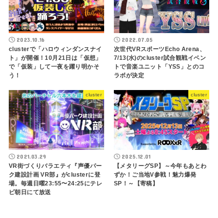
2023.10.16
2022.07.05
clusterで「ハロウィンダンスナイ
次世代VRスポーツEcho Arena、
ト」が開催！10月21日は「仮想」
7/13(水)のcluster試合観戦イベン
で「仮装」して一夜を躍り明かそ
トで音楽ユニット「YSS」とのコ
う！
ラボが決定
cluster
cluster
2021.03.29
2025.12.01
VR街づくりバラエティ『声優パー
【メタリーグSP】～今年もあとわ
ク建設計画 VR部』がclusterに登
ずか！ご当地V参戦！魅力爆発
場。毎週日曜23:55〜24:25にテレ
SP！～【寄稿】
ビ朝日にて放送