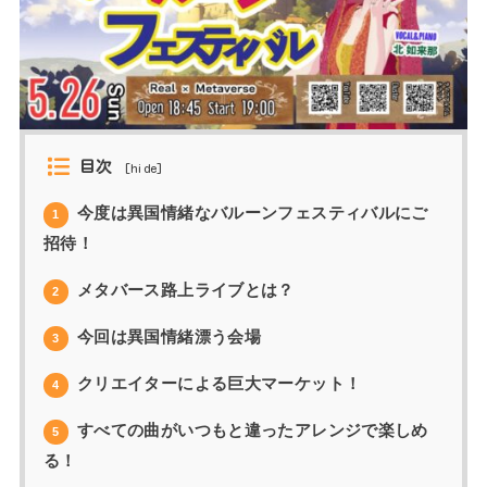
目次
[
hide
]
今度は異国情緒なバルーンフェスティバルにご
1
招待！
メタバース路上ライブとは？
2
今回は異国情緒漂う会場
3
クリエイターによる巨大マーケット！
4
すべての曲がいつもと違ったアレンジで楽しめ
5
る！