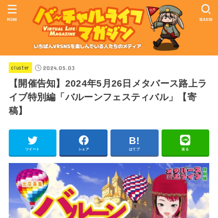
MENU
SEARCH
2024.05.03
cluster
【開催告知】2024年5月26日メタバース路上ラ
イブ特別編「バルーンフェスティバル」【寄
稿】
ツイート
シェア
はてブ
送る