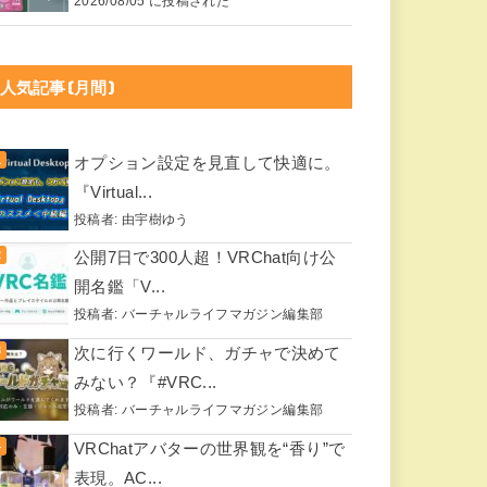
2026/08/05 に投稿された
人気記事(月間)
オプション設定を見直して快適に。
『Virtual...
投稿者:
由宇樹ゆう
公開7日で300人超！VRChat向け公
開名鑑「V...
投稿者:
バーチャルライフマガジン編集部
次に行くワールド、ガチャで決めて
みない？『#VRC...
投稿者:
バーチャルライフマガジン編集部
VRChatアバターの世界観を“香り”で
表現。AC...