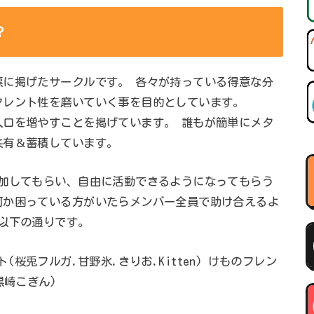
？
標に掲げたサークルです。 各々が持っている得意な分
タレント性を磨いていく事を目的としています。
人口を増やすことを掲げています。 誰もが簡単にメタ
共有＆蓄積しています。
参加してもらい、自由に活動できるようになってもらう
何か困っている方がいたらメンバー全員で助け合えるよ
以下の通りです。
ント(桜兎フルガ,甘野氷,きりお,Kitten) けものフレン
黒崎こぎん)