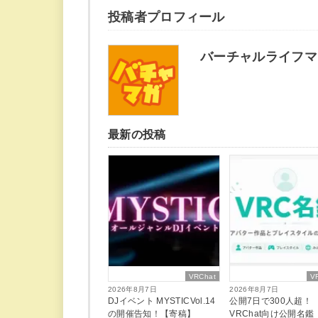
投稿者プロフィール
バーチャルライフマ
最新の投稿
VRChat
V
2026年8月7日
2026年8月7日
DJイベント MYSTICVol.14
公開7日で300人超！
の開催告知！【寄稿】
VRChat向け公開名鑑