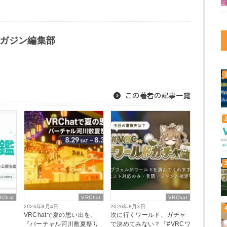
ガジン編集部
この著者の記事一覧
RChat
VRChat
VRChat
2026年8月4日
2026年8月3日
VRChatで夏の思い出を。
次に行くワールド、ガチャ
『バーチャル河川敷夏祭り
で決めてみない？『#VRCワ