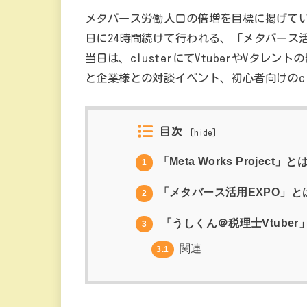
メタバース労働人口の倍増を目標に掲げている、サー
日に24時間続けて行われる、「メタバース活
当日は、clusterにてVtuberやVタレント
と企業様との対談イベント、初心者向けのcl
目次
[
hide
]
「Meta Works Project」と
1
「メタバース活用EXPO」と
2
「うしくん＠税理士Vtuber
3
関連
3.1