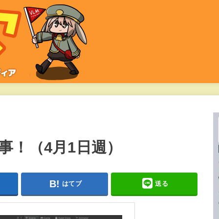
事！（4月1日週）
はてブ
送る