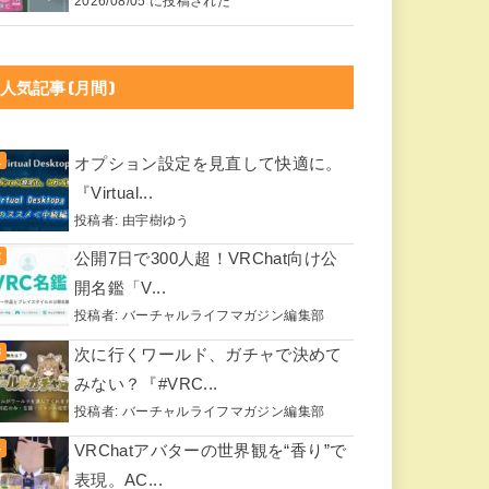
2026/08/05 に投稿された
人気記事(月間)
オプション設定を見直して快適に。
『Virtual...
投稿者:
由宇樹ゆう
公開7日で300人超！VRChat向け公
開名鑑「V...
投稿者:
バーチャルライフマガジン編集部
次に行くワールド、ガチャで決めて
みない？『#VRC...
投稿者:
バーチャルライフマガジン編集部
VRChatアバターの世界観を“香り”で
表現。AC...