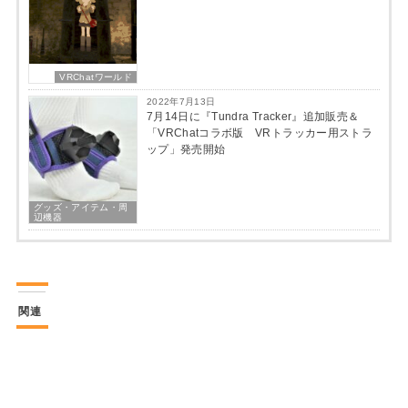
VRChatワールド
2022年7月13日
7月14日に『Tundra Tracker』追加販売＆
「VRChatコラボ版 VRトラッカー用ストラ
ップ」発売開始
グッズ・アイテム・周
辺機器
関連