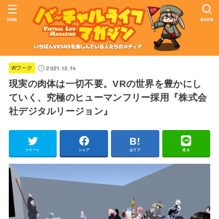
MENU
SEARCH
2021.12.14
VRワーク
現実の肉体は一切不要。VRの世界を豊かにし
ていく、究極のヒューマンフリー採用『株式会
社デジタルリージョン』
ツイート
シェア
はてブ
送る