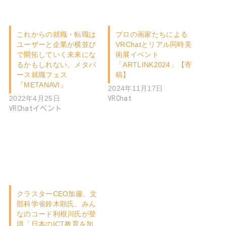
これからの就職・転職は
プロの画家たちによる
ユーザーと企業が横並び
VRChatとリアル同時美
で開拓していく未来にな
術展イベント
るかもしれない。メタバ
「ARTLINK2024」【寄
ース就職フェス
稿】
『METANAVI』
2024年11月17日
2022年4月25日
VRChat
VRChatイベント
クラスターCEO加藤、文
部科学省鈴木顕氏、みん
なのコード利根川氏が登
壇「日本のICT教育を加