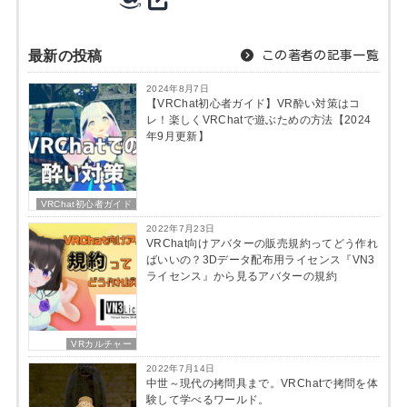
最新の投稿
この著者の記事一覧
2024年8月7日
【VRChat初心者ガイド】VR酔い対策はコ
レ！楽しくVRChatで遊ぶための方法【2024
年9月更新】
VRChat初心者ガイド
2022年7月23日
VRChat向けアバターの販売規約ってどう作れ
ばいいの？3Dデータ配布用ライセンス『VN3
ライセンス』から見るアバターの規約
VRカルチャー
2022年7月14日
中世～現代の拷問具まで。VRChatで拷問を体
験して学べるワールド。