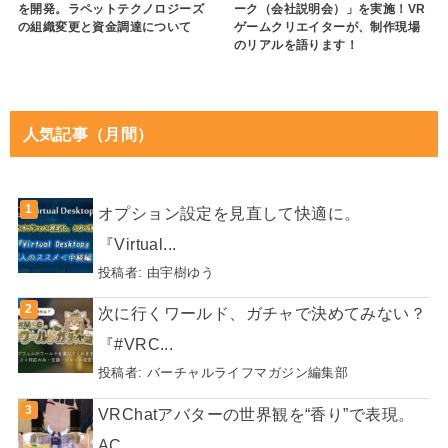
を開発。ラペットテクノロジーズ
ーク（会社説明会）」を実施！VR
の組織変更と資金調達について
ゲームクリエイターが、制作現場
のリアルを語ります！
人気記事（月間）
オプション設定を見直して快適に。
『Virtual...
投稿者:
由宇樹ゆう
次に行くワールド、ガチャで決めてみない？
『#VRC...
投稿者:
バーチャルライフマガジン編集部
VRChatアバターの世界観を“香り”で表現。
AC...