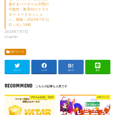
速するバーチャル空間の
可能性：教育向けクラス
ター トークセッショ
ン」開催～2023年7月11
日（火）18時
2023年7月7日
cluster
VRワーク
ツイート
シェア
はてブ
送る
RECOMMEND
VRChat技術・制作
VRワーク