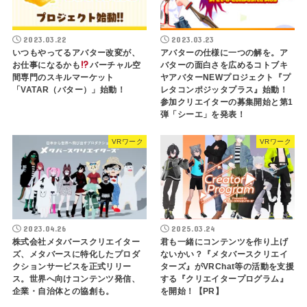
2023.03.22
2023.03.23
いつもやってるアバター改変が、
アバターの仕様に一つの解を。ア
お仕事になるかも
バーチャル空
バターの面白さを広めるコトブキ
間専門のスキルマーケット
ヤアバターNEWプロジェクト『プ
「VATAR（バター）」始動！
レタコンポジッタプラス』始動！
参加クリエイターの募集開始と第1
弾「シーエ」を発表！
VRワーク
VRワーク
2023.04.26
2025.03.24
株式会社メタバースクリエイター
君も一緒にコンテンツを作り上げ
ズ、メタバースに特化したプロダ
ないかい？『メタバースクリエイ
クションサービスを正式リリー
ターズ』がVRChat等の活動を支援
ス。世界へ向けコンテンツ発信、
する『クリエイタープログラム』
企業・自治体との協創も。
を開始！【PR】