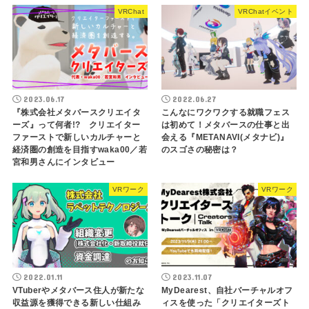
VRChat
VRChatイベント
2023.06.17
2022.06.27
『株式会社メタバースクリエイタ
こんなにワクワクする就職フェス
ーズ』って何者!? クリエイター
は初めて！メタバースの仕事と出
ファーストで新しいカルチャーと
会える『METANAVI(メタナビ)』
経済圏の創造を目指すwaka00／若
のスゴさの秘密は？
宮和男さんにインタビュー
VRワーク
VRワーク
2022.01.11
2023.11.07
VTuberやメタバース住人が新たな
MyDearest、自社バーチャルオフ
収益源を獲得できる新しい仕組み
ィスを使った「クリエイターズト