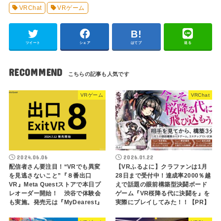
VRChat
VRゲーム
ツイート
シェア
はてブ
送る
RECOMMEND
VRゲーム
VRChat
2024.06.06
2026.01.22
配信者さん要注目！“VRでも異変
【VRふるよに】クラファンは1月
を見逃さないこと”『８番出口
28日まで受付中！達成率2000％越
VR』Meta Questストアで本日プ
えで話題の眼前構築型決闘ボード
レオーダー開始！ 渋谷で体験会
ゲーム『VR桜降る代に決闘を』を
も実施。発売元は『MyDearest』
実際にプレイしてみた！！【PR】