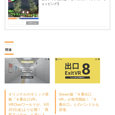
ョッピング】
VRChat
関連
オリジナルのギミック搭
Steam版『８番出口
載『８番出口VR』
VR』が発売開始！『８
VRChatワールドが、9月
番出口』とのバンドルも
20日(金)より公開！「異
登場。
変アバター」も手に入