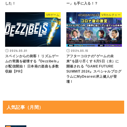
した！
ー」も手に入る！？
VRゲーム
VRカルチャー
2026.05.01
2024.05.15
スペインからの刺客！ リズムゲー
アフターコロナの”ゲームの未
ムの常識を破壊する『Dezzibels』
来”を語り尽くす 6月5日（水）に
が配信開始！ 日本発の楽曲も多数
開催される『GAME FUTURE
収録【PR】
SUMMIT 2024』スペシャルプログ
ラムにMyDearest岸上健人が登
壇！
人気記事（月間）