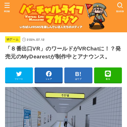
MENU
SEARCH
2024.07.12
VRゲーム
「８番出口VR」のワールドがVRChatに！？発
売元のMyDearestが制作中とアナウンス。
ツイート
シェア
はてブ
送る