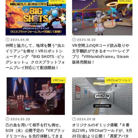
VRゲーム
VRChat
2024.04.18
2024.10.02
仲間と協力して、地球を襲う”虫エ
VR空間上のQRコード読み取りや
イリアン”を倒せ！VRロボットシ
文字翻訳ができるオーバーレイア
ューティング 『BIG SHOTS -ビッ
プリ『VRHandsFrame』Steam
グショット-』 クロスプラットフォ
版発売開始！
ームプレイ対応にて配信開始！
VRChat
VRChatワールド
2024.05.28
2024.09.18
己の血を用いて相手を打ち倒せ。
オリジナルのギミック搭載『８番
5/29（水）公開予定の『VRブラッ
出口VR』VRChatワールドが、9月
ドリコール』を先行体験してきま
20日(金)より公開！「異変アバタ