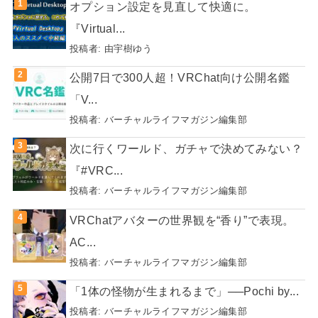
オプション設定を見直して快適に。
『Virtual...
投稿者:
由宇樹ゆう
公開7日で300人超！VRChat向け公開名鑑
「V...
投稿者:
バーチャルライフマガジン編集部
次に行くワールド、ガチャで決めてみない？
『#VRC...
投稿者:
バーチャルライフマガジン編集部
VRChatアバターの世界観を“香り”で表現。
AC...
投稿者:
バーチャルライフマガジン編集部
「1体の怪物が生まれるまで」──Pochi by...
投稿者:
バーチャルライフマガジン編集部