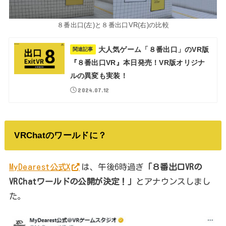
８番出口(左)と８番出口VR(右)の比較
大人気ゲーム「８番出口」のVR版
関連記事
『８番出口VR』本日発売！VR版オリジナ
ルの異変も実装！
2024.07.12
VRChatのワールドに？
MyDearest公式X
は、午後6時過ぎ
「８番出口VRの
VRChatワールドの公開が決定！」
とアナウンスしまし
た。