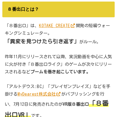
８番出口とは？
「８番出口」は、
KOTAKE CREATE
開発の短編ウォー
キングシミュレーター。
「異変を見つけたら引き返す」
がルール。
昨年11月にリリースされて以降、実況動画を中心に人気
に火が付き「８番出口ライク」のゲームが次々にリリー
スされるなど
ブームを巻き起こしています。
「アルトデウス:BC」「ブレイゼンブレイズ」などを手
掛ける
MyDearest株式会社
がパブリッシングを行
「８番
い、7月12日に発売されたのが
VR版８番出口
出口VR」
です。