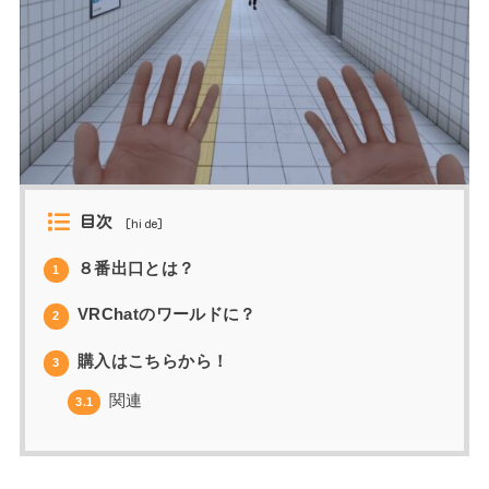
目次
[
hide
]
８番出口とは？
1
VRChatのワールドに？
2
購入はこちらから！
3
関連
3.1