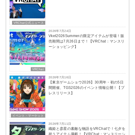
VRChat公式ニュース
2026年7月24日
Vket2026Summerの限定アイテムが登場！販
売期間は7月26日まで！【VRChat：マンスリ
ーショッピング】
VRChat
2026年7月16日
【東京ゲームショウ2026】30周年・初の5日
間開催、TGS2026のイベント情報公開！【プ
レスリリース】
イベント・マーケット
2026年7月11日
織姫と彦星の素敵な物語をVRChatで！七夕を
祝うアイテム満載！【VRChat：マンスリーシ