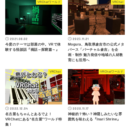
VRChatワールド
VRChat
2021.08.02
2023.11.21
今度のテーマは部屋の中。VRで体
Mogura、鳥取県倉吉市の公式メタ
験する怪談話『禍話～探窮篇～』
バース「バーチャル倉吉」を企
画・制作 魅力発信や地域の人材教
育にも活用へ
VRChat
VRChatワールド
2022.12.04
2020.11.17
名古屋もちゃんとあるでよ！
神秘的？怖い？神隠しみたいな雰
VRChatにある“名古屋”ワールド特
囲気を味わえる『Inari Shrine』
集！