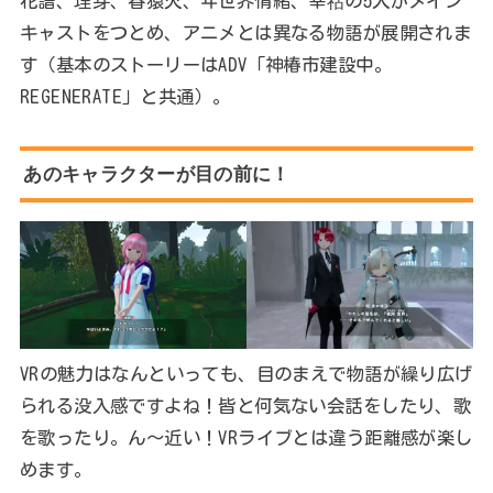
花譜、理芽、春猿火、ヰ世界情緒、幸祜の5人がメイン
キャストをつとめ、アニメとは異なる物語が展開されま
す（基本のストーリーはADV「神椿市建設中。
REGENERATE」と共通）。
あのキャラクターが目の前に！
VRの魅力はなんといっても、目のまえで物語が繰り広げ
られる没入感ですよね！皆と何気ない会話をしたり、歌
を歌ったり。ん～近い！VRライブとは違う距離感が楽し
めます。