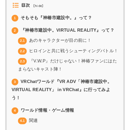
目次
[
hide
]
そもそも『神椿市建設中。』って？
1
『神椿市建設中。VIRTUAL REALITY』って？
2
あのキャラクターが目の前に！
2.1
ヒロインと共に戦うシューティングバトル！
2.2
『V.W.P』だけじゃない！神椿ファンにはた
2.3
まらないキャスト陣！
VRChatワールド『VR ADV「神椿市建設中。
3
VIRTUAL REALITY」 in VRChat』に行ってみよ
う！
ワールド情報・ゲーム情報
4
関連
4.1