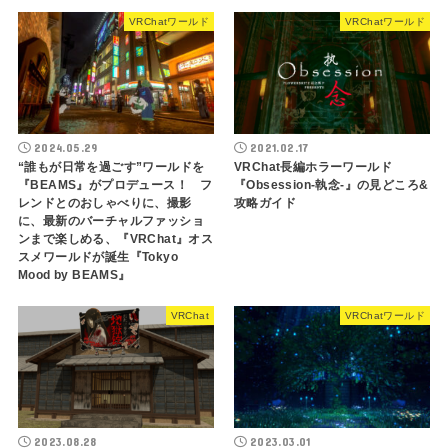
VRChatワールド
VRChatワールド
2024.05.29
2021.02.17
“誰もが日常を過ごす”ワールドを
VRChat長編ホラーワールド
『BEAMS』がプロデュース！ フ
『Obsession-執念-』の見どころ&
レンドとのおしゃべりに、撮影
攻略ガイド
に、最新のバーチャルファッショ
ンまで楽しめる、『VRChat』オス
スメワールドが誕生『Tokyo
Mood by BEAMS』
VRChat
VRChatワールド
2023.08.28
2023.03.01