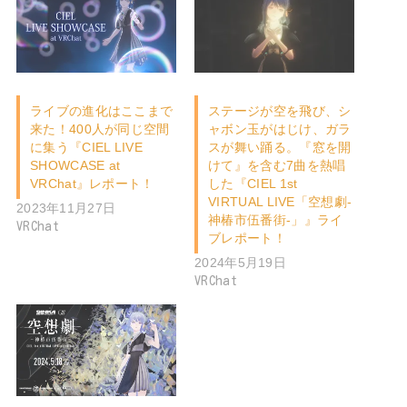
ライブの進化はここまで
ステージが空を飛び、シ
来た！400人が同じ空間
ャボン玉がはじけ、ガラ
に集う『CIEL LIVE
スが舞い踊る。『窓を開
SHOWCASE at
けて』を含む7曲を熱唱
VRChat』レポート！
した『CIEL 1st
VIRTUAL LIVE「空想劇-
2023年11月27日
神椿市伍番街-」』ライ
VRChat
ブレポート！
2024年5月19日
VRChat