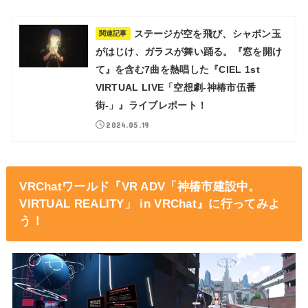
ステージが空を飛び、シャボン玉
関連記事
がはじけ、ガラスが舞い踊る。『窓を開け
て』を含む7曲を熱唱した『CIEL 1st
VIRTUAL LIVE「空想劇-神椿市伍番
街-」』ライブレポート！
2024.05.19
VRChatワールド『VR ADV「神椿市建設中。
VIRTUAL REALITY」 in VRChat』に行ってみよ
う！