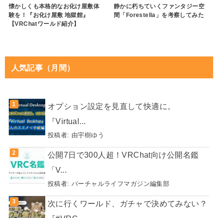
懐かしくも本格的なお化け屋敷体
静かに朽ちていくファンタジー空
験を！『お化け屋敷 地獄館』
間「Forestella」を考察してみた
【VRChatワールド紹介】
人気記事（月間）
オプション設定を見直して快適に。
『Virtual...
投稿者:
由宇樹ゆう
公開7日で300人超！VRChat向け公開名鑑
「V...
投稿者:
バーチャルライフマガジン編集部
次に行くワールド、ガチャで決めてみない？