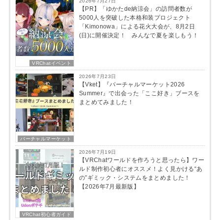
2026年7月27日
【PR】「ゆかたde納涼会」の訪問者数が
5000人を突破した本格和装プロジェクト
「Kimonowa」による花火大会が、8月2日
(日)に開催決定！ みんなで夏を楽しもう！
VRChatイベント
2026年7月23日
【Vket】『バーチャルマーケット2026
Summer』で出会った「ここ好き」ブースを
まとめてみました！
バーチャルマーケット
2026年7月19日
【VRChatワールドを作ろうと思ったら】ワー
ルド制作初心者にオススメ！よく見かける“あ
の”ギミック・システムをまとめました！
【2026年7月最新版】
VRChat初心者ガイド