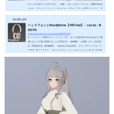
オリジナル3Dヘアモデルです。 （旧称：ふわっとポニーテール） 54種のBlend
shapes、カラーバリエーションMaterials（lilToon 1.3.6）が用意されており、好
みの外観にカスタマイズすることができます。 Phys Bone・Phys Bone Collide
r・Material設定済みで、14種の対応アバターに合わせたPrefabセットがありま
booth.pm
す。 アバター対応（使用シェーダー）
ヘッドフォン | Headphone【VRChat】 - cacao - B
OOTH
https://booth.pm/ja/items/4900434
# ヘッドフォン 首掛けのヘッドフォンです．ボーン設定済みのためUnity上で調
節することで頭に装着することも可能です． ## 概要 - △4,800 - ボーン設定済
み - PB設定済み（動画参照） - Modular Avatar対応，ドラッグアンドドロップ
で簡単に導入できます．( https://modular-avatar.nadena.dev/ja/ ) ## 主な内容物
- テクスチャファイル - uvファイル - fbx - unitypackageファイル ## シェーダー
シェーダーとしてlilToonを使用しております．あらかじめimportをお願いしま
す．