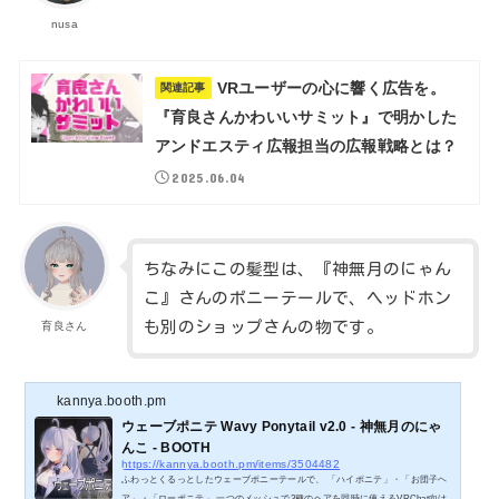
nusa
VRユーザーの心に響く広告を。
関連記事
『育良さんかわいいサミット』で明かした
アンドエスティ広報担当の広報戦略とは？
2025.06.04
ちなみにこの髪型は、『神無月のにゃん
こ』さんのポニーテールで、ヘッドホン
も別のショップさんの物です。
育良さん
kannya.booth.pm
ウェーブポニテ Wavy Ponytail v2.0 - 神無月のにゃ
んこ - BOOTH
https://kannya.booth.pm/items/3504482
ふわっとくるっとしたウェーブポニーテールで、 「ハイポニテ」・「お団子ヘ
ア」・「ローポニテ」 一つのメッシュで3種のヘアを同時に使えるVRChat向け