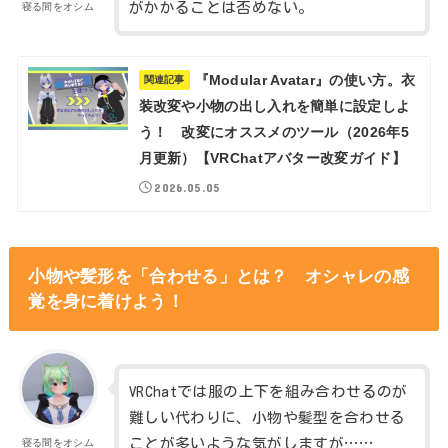
がかかることは否めない。
寝る間をオシム
『Modular Avatar』の使い方。衣
関連記事
装改変や小物の出し入れを簡単に設定しよ
う！ 改変にオススメのツール（2026年5
月更新）【VRChatアバター改変ガイド】
2026.05.05
小物や髪形を「合わせる」とは？ オシャレの感
覚を身に着けよう！
VRChatでは服の上下を組み合わせるのが
難しい代わりに、小物や髪型を合わせる
ことが多いような気がしますが……
寝る間をオシム