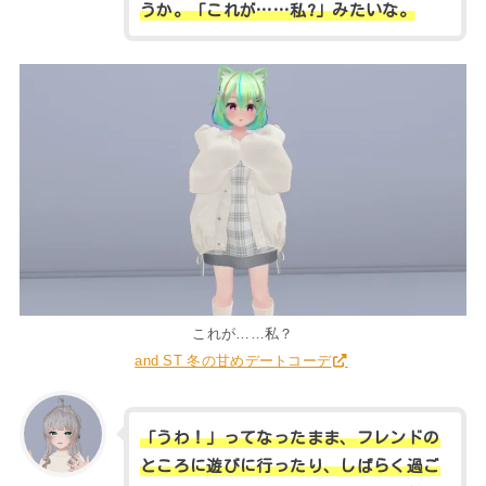
うか。「これが
……
私?」みたいな。
これが……私？
and ST 冬の甘めデートコーデ
「うわ！」ってなったまま、フレンドの
ところに遊びに行ったり、しばらく過ご