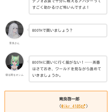
デフォ衣装で十分に戦えるアバターって
すごく助かるけど怖いんですよ！
BOOTHで買いましょう？
育良さん
BOOTHに買いに行く服がない！……茶番
はさておき、ワールドを見ながら進めて
いきましょうか。
寝る間をオシム
育良啓一郎
(
@ikr_4185
)