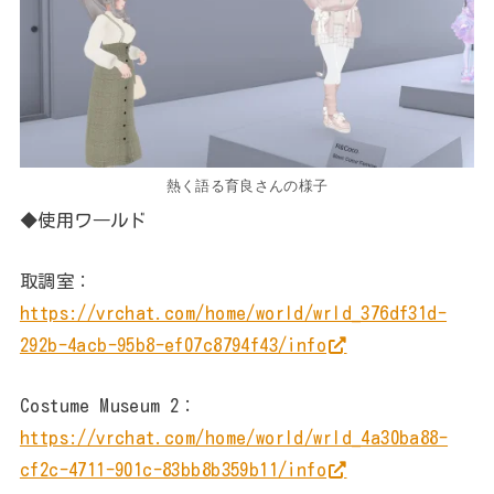
熱く語る育良さんの様子
◆使用ワ―ルド
取調室：
https://vrchat.com/home/world/wrld_376df31d-
292b-4acb-95b8-ef07c8794f43/info
Costume Museum 2：
https://vrchat.com/home/world/wrld_4a30ba88-
cf2c-4711-901c-83bb8b359b11/info