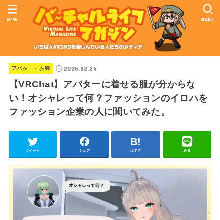
MENU
SEARCH
2026.02.24
アバター・衣装
【VRChat】アバターに着せる服が分からな
い！オシャレって何？ファッションのイロハを
ファッション企業の人に聞いてみた。
ツイート
シェア
はてブ
送る