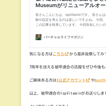
気になる方は
こちら
から是非投票してみ
7周年を控える被甲連合の活躍をぜひ今後も
ご興味ある方は
X公式アカウント
や
booth
以上、被甲連合のIspVitaminがお送りし