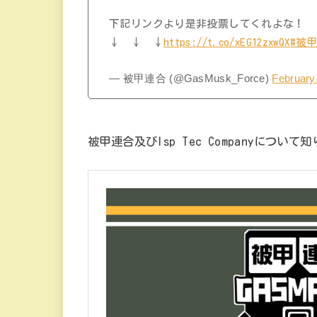
下記リンクより是非投票してくれよな！
↓ ↓ ↓
https://t.co/xEG12zxwQX
#被
— 被甲連合 (@GasMusk_Force)
February
被甲連合及びIsp Tec Companyにつ