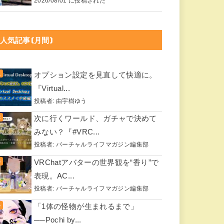
2026/08/01 に投稿された
人気記事(月間)
オプション設定を見直して快適に。
『Virtual...
投稿者:
由宇樹ゆう
次に行くワールド、ガチャで決めて
みない？『#VRC...
投稿者:
バーチャルライフマガジン編集部
VRChatアバターの世界観を“香り”で
表現。AC...
投稿者:
バーチャルライフマガジン編集部
「1体の怪物が生まれるまで」
──Pochi by...