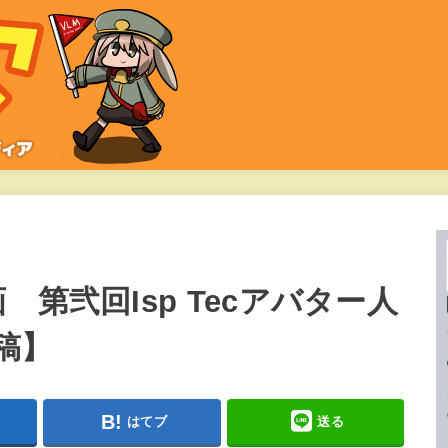
第弐回Isp Tecアバター人
稿】
はてブ
送る