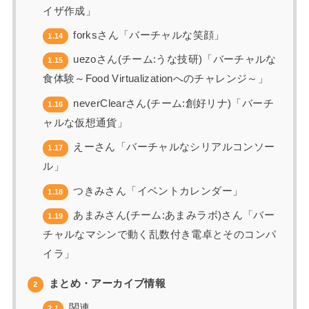
イザ作成」
forksさん「バーチャルな笑顔」
1.14
uezoさん(チーム:うな技研)「バーチャルな
1.15
食体験～Food Virtualizationへのチャレンジ～」
neverClearさん(チーム:創好リナ)「バーチ
1.16
ャルな仮想通貨」
えーさん「バーチャルなシリアルコンソー
1.17
ル」
つきみさん「イベントカレンダー」
1.18
あまみさん(チーム:あまみラボ)さん「バー
1.19
チャルなマシンで動く乱数付き電卓とそのコンパ
イラ」
まとめ・アーカイブ情報
2
関連
2.1