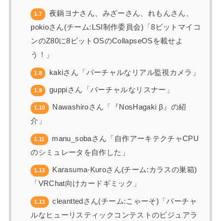
夜鍋ヨナさん、みざーさん、れもんさん、
1.7
pokioさん(チーム:LSI制作委員会)「8ビットマイコ
ンのZ80に8ビットOSのCollapseOSを載せよ
う！」
kakiさん「バーチャルなリアル監視カメラ」
1.8
guppiさん「バーチャルなリスナー」
1.9
Nawashiroさん「『NosHagaki β』の紹
1.10
介」
manu_sobaさん「自作アーキテクチャCPU
1.11
のシミュレータを自作した」
Karasuma-Kuroさん(チーム:カラスの巣箱)
1.12
「VRChat向けカードギミック」
cleanttedさん(チーム:こゃーそ)「バーチャ
1.13
ルなヒューリスティックコンテストのビジュアラ