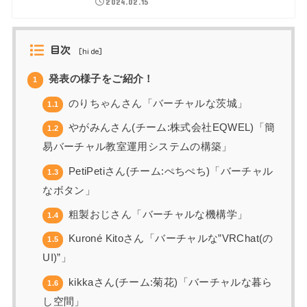
2024.02.15
目次
[
hide
]
発表の様子をご紹介！
1
のりちゃんさん「バーチャルな茨城」
1.1
やがみんさん(チーム:株式会社EQWEL)「簡
1.2
易バーチャル教室運用システムの構築」
PetiPetiさん(チーム:ぺちぺち)「バーチャル
1.3
なボタン」
粗製おじさん「バーチャルな機構学」
1.4
Kuroné Kitoさん「バーチャルな”VRChat(の
1.5
UI)”」
kikkaさん(チーム:菊花)「バーチャルな暮ら
1.6
し空間」