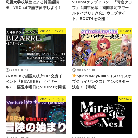
高麗大学校学生による韓国語講
VRChatクラブイベント「青色クラ
座、VRChatで語学留学しよう！
ブ」 1周年記念！期間限定でワー
ルドパブリック化、ウェブサイ
ト、BOOTHを公開！
VRChatイベント
VRChat
2022.11.04
2025.10.18
xRAM16で話題の人外RP 交流イ
SpiceOfJoyRinks（スパイスオ
ベント『BIZARRE』（ビザー
ブジョイリンクス）アンバサダー
ル）、隔週木曜日にVRChatで開催
決定！【寄稿】
VRChatイベント
VRChat