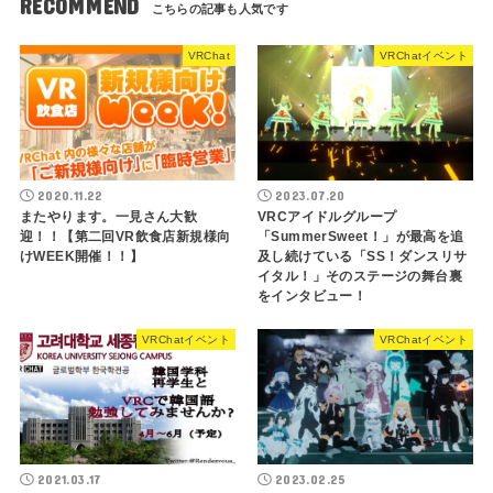
RECOMMEND
VRChat
VRChatイベント
2020.11.22
2023.07.20
またやります。一見さん大歓
VRCアイドルグループ
迎！！【第二回VR飲食店新規様向
「SummerSweet！」が最高を追
けWEEK開催！！】
及し続けている「SS！ダンスリサ
イタル！」そのステージの舞台裏
をインタビュー！
VRChatイベント
VRChatイベント
2021.03.17
2023.02.25