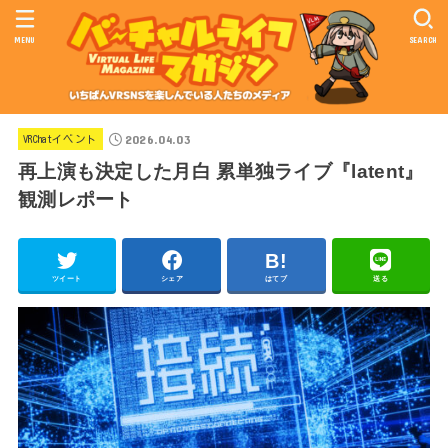
MENU
SEARCH
2026.04.03
VRChatイベント
再上演も決定した月白 累単独ライブ『latent』
観測レポート
ツイート
シェア
はてブ
送る