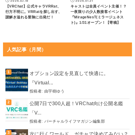
2026.03.18
2026.01.21
【VRChat】公式キャラVRRat、
キャストは全員イベント主催！？
行方不明に。VRRatを探し出す、
一夜限りの少人数接客イベント
謎解き溢れる冒険に出発だ！
『MirageNesT(ミラージュネス
ト)』1/31オープン！【寄稿】
人気記事（月間）
オプション設定を見直して快適に。
『Virtual...
投稿者:
由宇樹ゆう
公開7日で300人超！VRChat向け公開名鑑
「V...
投稿者:
バーチャルライフマガジン編集部
次に行くワールド、ガチャで決めてみない？