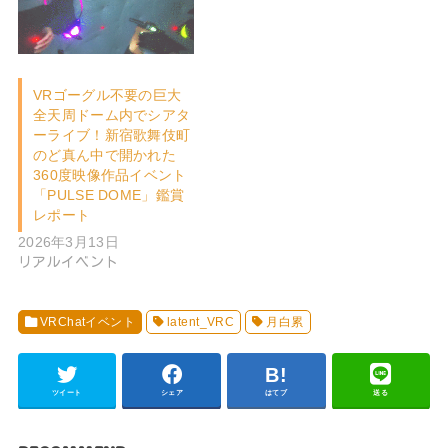
VRゴーグル不要の巨大
全天周ドーム内でシアタ
ーライブ！新宿歌舞伎町
のど真ん中で開かれた
360度映像作品イベント
「PULSE DOME」鑑賞
レポート
2026年3月13日
リアルイベント
VRChatイベント
latent_VRC
月白累
ツイート
シェア
はてブ
送る