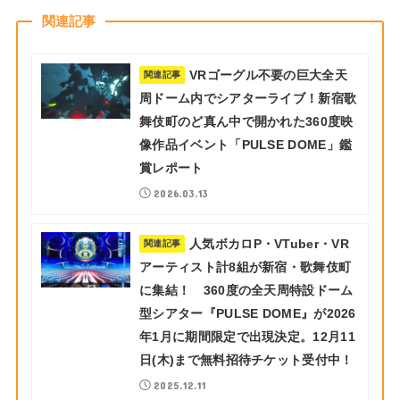
関連記事
VRゴーグル不要の巨大全天
関連記事
周ドーム内でシアターライブ！新宿歌
舞伎町のど真ん中で開かれた360度映
像作品イベント「PULSE DOME」鑑
賞レポート
2026.03.13
人気ボカロP・VTuber・VR
関連記事
アーティスト計8組が新宿・歌舞伎町
に集結！ 360度の全天周特設ドーム
型シアター『PULSE DOME』が2026
年1月に期間限定で出現決定。12月11
日(木)まで無料招待チケット受付中！
2025.12.11