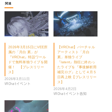
関連
2026年3月15日にVEE所
【VRChat】バーチャル
属の「月白 累」が
アーティスト「月白
『VRChat』特設ワール
累」単独ライブ
ドで無料単独ライブを開
『latent』熱狂に終わっ
催！ 【プレスリリー
たライブを『事後解析用
ス】
補完ログ』として４月５
日再上映【プレスリリー
2026年3月11日
ス】
VRChatイベント
2026年4月2日
VRChatイベント告知