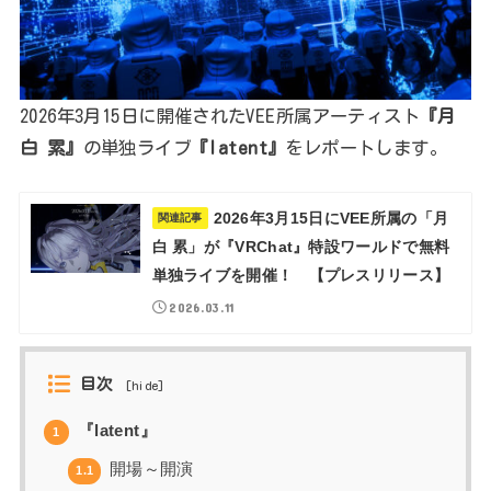
2026年3月15日に開催されたVEE所属アーティスト
『月
白 累』
の単独ライブ
『latent』
をレポートします。
2026年3月15日にVEE所属の「月
関連記事
白 累」が『VRChat』特設ワールドで無料
単独ライブを開催！ 【プレスリリース】
2026.03.11
目次
[
hide
]
『latent』
1
開場～開演
1.1