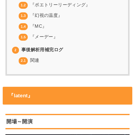
『ポエトリーリーディング』
1.2
『幻視の温度』
1.3
『MC』
1.4
『メーデー』
1.5
事後解析用補完ログ
2
関連
2.1
『latent』
開場～開演