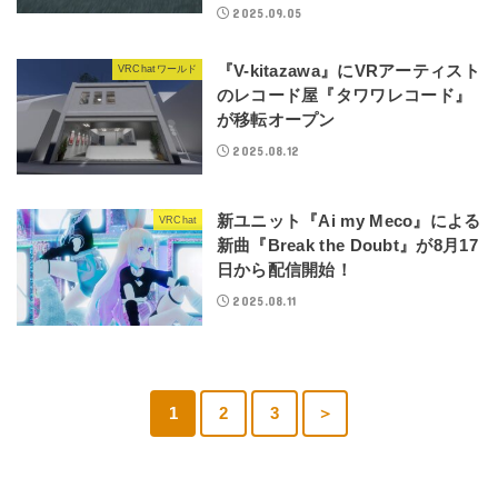
2025.09.05
『V-kitazawa』にVRアーティスト
VRChatワールド
のレコード屋『タワワレコード』
が移転オープン
2025.08.12
新ユニット『Ai my Meco』による
VRChat
新曲『Break the Doubt』が8月17
日から配信開始！
2025.08.11
1
2
3
＞