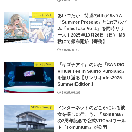
2025.11.10
あいづたか、待望の4thアルバム
リアルイベント
「Summer Present」と1stアルバ
ム「ElecTaka Vol.1」を同時リリ
ース！2025年10月26日（日） M3
秋にて頒布開始【寄稿】
2025.10.20
『キズナアイ』のいた『SANRIO
サンリオVfes
Virtual Fes in Sanrio Puroland』
を振り返る【サンリオVfes2025
SummerEdition】
2025.09.20
インターネットのどこかにいる彼
VRChatワールド
女を探しに行こう。『somunia』
の7周年記念で公式VRChatワール
ド『somunium』が公開