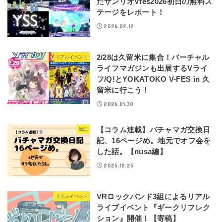
たサンリオVfes2026初日の無料ス
テージをレポート！
2026.02.12
2/28は久留米に集合！バーチャル
リアルイベント
ライフマガジンも出展するVライ
フ/Q!とYOKATOKO V-FES in 久
留米に行こう！
2026.01.30
【コラム連載】バチャマガ交換日
雑記
記、16ページめ。地元でオフ会を
した話。【nusa編】
2025.12.25
VRロックバンド3組によるリアル
リアルイベント
ライブイベント『ギークリフレク
ション』開催！【寄稿】