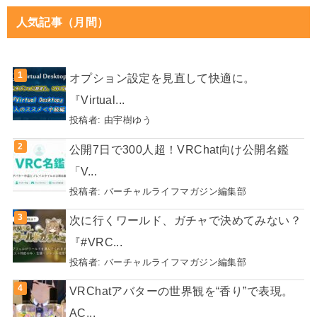
人気記事（月間）
オプション設定を見直して快適に。
『Virtual...
投稿者:
由宇樹ゆう
公開7日で300人超！VRChat向け公開名鑑
「V...
投稿者:
バーチャルライフマガジン編集部
次に行くワールド、ガチャで決めてみない？
『#VRC...
投稿者:
バーチャルライフマガジン編集部
VRChatアバターの世界観を“香り”で表現。
AC...