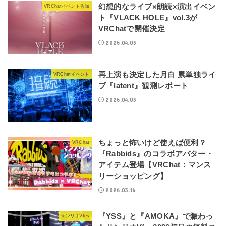
幻想的なライブ×朗読×演出イベン
VRChatイベント告知
ト『VLACK HOLE』vol.3が
VRChatで開催決定
2026.04.03
再上演も決定した月白 累単独ライ
VRChatイベント
ブ『latent』観測レポート
2026.04.03
ちょっと怖いけど使えば便利？
VRChat
『Rabbids』のコラボアバター・
アイテム登場【VRChat：マンス
リーショッピング】
2026.03.16
『YSS』と『AMOKA』で賑わっ
サンリオVfes