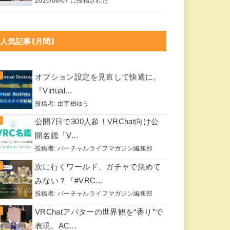
2026/08/07 に投稿された
人気記事(月間)
オプション設定を見直して快適に。
『Virtual...
投稿者:
由宇樹ゆう
公開7日で300人超！VRChat向け公
開名鑑「V...
投稿者:
バーチャルライフマガジン編集部
次に行くワールド、ガチャで決めて
みない？『#VRC...
投稿者:
バーチャルライフマガジン編集部
VRChatアバターの世界観を“香り”で
表現。AC...