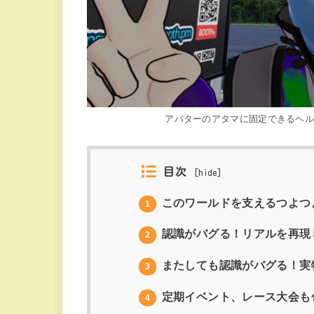
アバターのアタマに固定できるヘ
目次
[
hide
]
このワールドを支えるつよつ
1
認識がバグる！リアルを再現
2
またしても認識がバグる！実
3
定期イベント、レース大会も
4